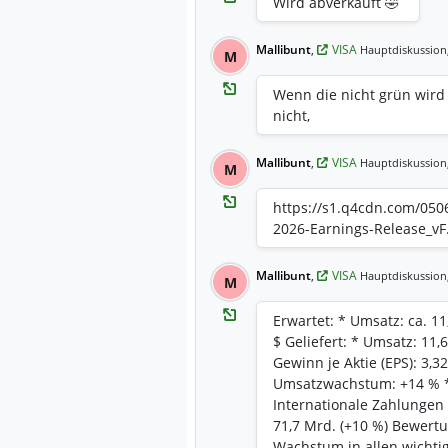
Wird abverkauft 🤣
Mallibunt
,
VISA
Hauptdiskussion
M
Wenn die nicht grün wird 
nicht,
Mallibunt
,
VISA
Hauptdiskussion
M
https://s1.q4cdn.com/0506
2026-Earnings-Release_vF
Mallibunt
,
VISA
Hauptdiskussion
M
Erwartet: * Umsatz: ca. 11,
$ Geliefert: * Umsatz: 11
Gewinn je Aktie (EPS): 3,
Umsatzwachstum: +14 % *
Internationale Zahlungen 
71,7 Mrd. (+10 %) Bewertu
Wachstum in allen wichtig