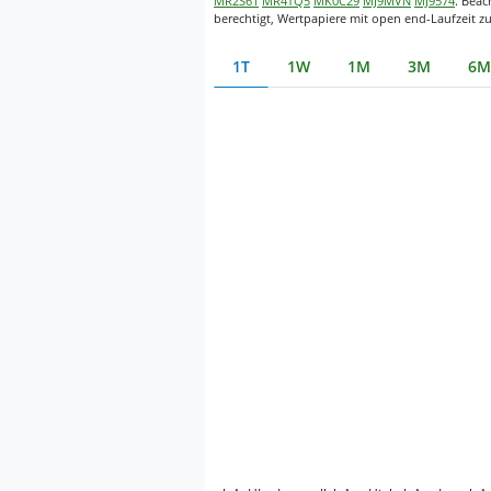
MR2S61
MR4TQ5
MK0C29
MJ9MVN
MJ9574
. Beac
berechtigt, Wertpapiere mit open end-Laufzeit z
1T
1W
1M
3M
6M