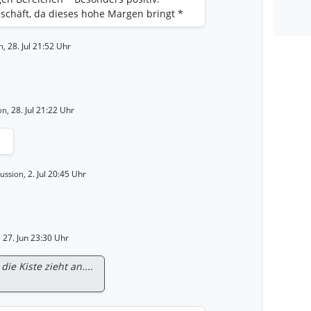
eschäft, da dieses hohe Margen bringt *
re Aktienrückkäufe unterstützen den
 kleiner Kritikpunkt: Kosten steigen
28. Jul 21:52 Uhr
n,
Visa hat die Erwartungen klar geschlagen
liefert. Fundamental bleibt Visa eines
ternehmen im Zahlungssektor.
28. Jul 21:22 Uhr
on,
2. Jul 20:45 Uhr
ussion,
27. Jun 23:30 Uhr
,
ie Kiste zieht an....