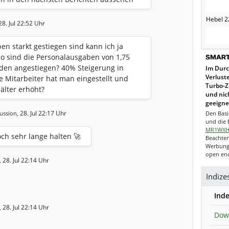
Hebel 22
8. Jul 22:52 Uhr
n starkt gestiegen sind kann ich ja
so sind die Personalausgaben von 1,75
arden angestiegen? 40% Steigerung in
Im Durc
Verlust
e Mitarbeiter hat man eingestellt und
Turbo-Z
älter erhöht?
und nich
geeigne
28. Jul 22:17 Uhr
Den Basi
ussion,
und die B
MR1WX
och sehr lange halten 🚀
Beachten
Werbung.
open end
28. Jul 22:14 Uhr
,
Indizes
Ind
28. Jul 22:14 Uhr
,
Dow 