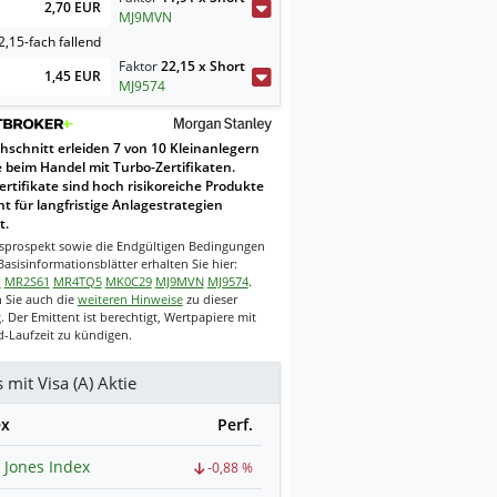
2,70 EUR
MJ9MVN
,15-fach fallend
Faktor
22,15 x Short
1,45 EUR
MJ9574
hschnitt erleiden 7 von 10 Kleinanlegern
e beim Handel mit Turbo-Zertifikaten.
ertifikate sind hoch risikoreiche Produkte
t für langfristige Anlagestrategien
t.
sprospekt sowie die Endgültigen Bedingungen
asisinformationsblätter erhalten Sie hier:
H
MR2S61
MR4TQ5
MK0C29
MJ9MVN
MJ9574
.
 Sie auch die
weiteren Hinweise
zu dieser
 Der Emittent ist berechtigt, Wertpapiere mit
-Laufzeit zu kündigen.
 mit Visa (A) Aktie
ex
Perf.
Jones Index
-0,88 %