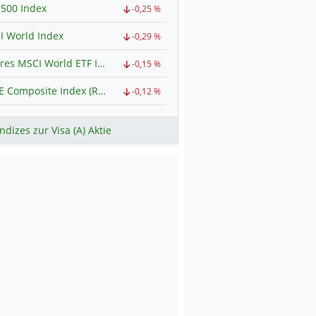
500 Index
-0,25 %
I World Index
-0,29 %
iShares MSCI World ETF Index
-0,15 %
NYSE Composite Index (Revised)
-0,12 %
ndizes zur Visa (A) Aktie