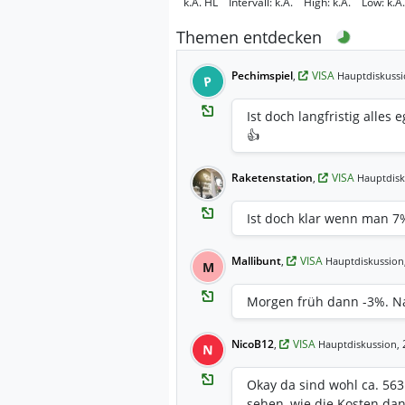
k.A.
HL
Intervall:
k.A.
High:
k.A.
Low:
k.A.
Themen entdecken
Pechimspiel
,
VISA
Hauptdiskussi
P
Ist doch langfristig alles
👍
Raketenstation
,
VISA
Hauptdisk
Ist doch klar wenn man 7%
Mallibunt
,
VISA
Hauptdiskussion
M
Morgen früh dann -3%. N
NicoB12
,
VISA
2
Hauptdiskussion,
N
Okay da sind wohl ca. 56
sehen, wie die Kosten da