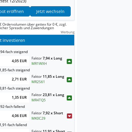
test 12/2023)
pot eröffnen
Jetzt wechseln
€ Ordervolumen über gettex für 0 €, zzgl.
licher Spreads und Zuwendungen
Werbung
t investieren
,94-fach steigend
Faktor
7,94 x Long
4,05 EUR
MR1WXH
1,85-fach steigend
Faktor
11,85 x Long
2,71 EUR
MR2S61
3,81-fach steigend
Faktor
23,81 x Long
1,35 EUR
MR4TQ5
92-fach fallend
Faktor
7,92 x Short
4,06 EUR
MK0C29
,91-fach fallend
Faktor
11,91 x Short