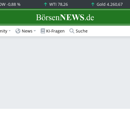
OW
-0,88 %
WTI
78,26
Gold
4.260,67
BörsenNEWS.de
ity
News
KI-Fragen
Suche