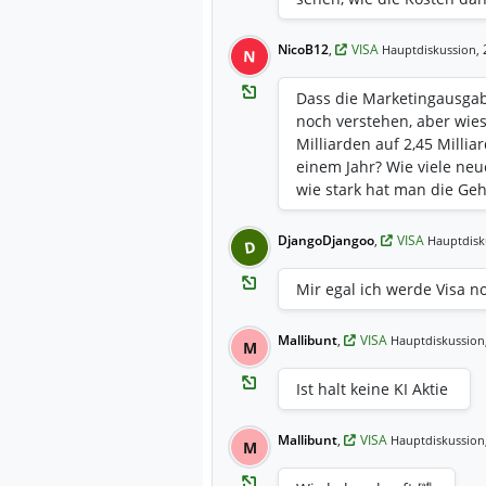
NicoB12
,
VISA
2
Hauptdiskussion,
N
Dass die Marketingausgabe
noch verstehen, aber wie
Milliarden auf 2,45 Milli
einem Jahr? Wie viele neu
wie stark hat man die Geh
DjangoDjangoo
,
VISA
Hauptdisk
D
Mir egal ich werde Visa n
Mallibunt
,
VISA
Hauptdiskussion
M
Ist halt keine KI Aktie
Mallibunt
,
VISA
Hauptdiskussion
M