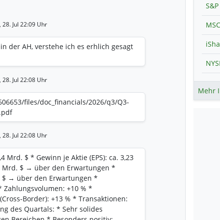
S&P 
28. Jul 22:09 Uhr
MSC
,
in der AH, verstehe ich es erhlich gesagt
28. Jul 22:08 Uhr
,
Mehr I
06653/files/doc_financials/2026/q3/Q3-
.pdf
28. Jul 22:08 Uhr
,
4 Mrd. $ * Gewinn je Aktie (EPS): ca. 3,23
,6 Mrd. $ → über den Erwartungen *
32 $ → über den Erwartungen *
 Zahlungsvolumen: +10 % *
(Cross-Border): +13 % * Transaktionen:
ng des Quartals: * Sehr solides
en Bereichen * Besonders positiv: