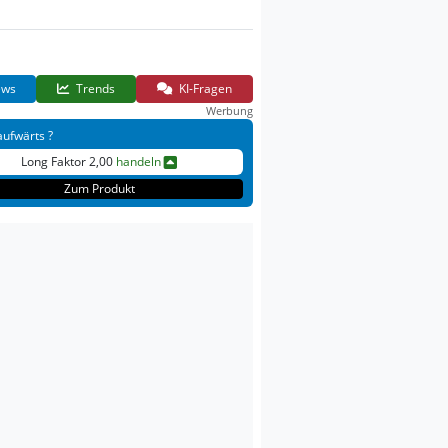
ws
Trends
KI-Fragen
Werbung
aufwärts ?
Long Faktor 2,00
handeln
Zum Produkt