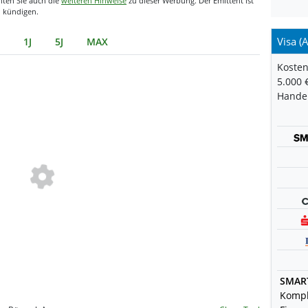
hten Sie auch die
weiteren Hinweise
zu dieser Werbung. Der Emittent ist
u kündigen.
Visa (
1J
5J
MAX
Kosten
5.000 
Handel
SMAR
Kompl