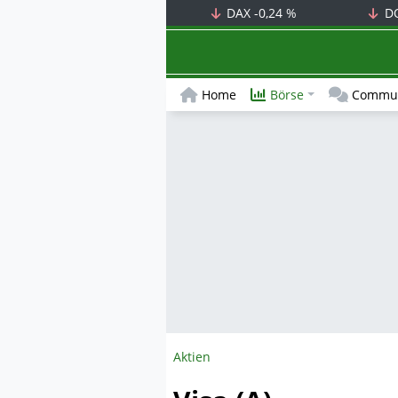
DAX
-0,24 %
D
Home
Börse
Commun
Aktien