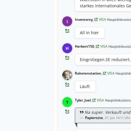
starkes internationales G
Hoher Cashflow und weite
Gewinn je Aktie * Einziger
Investorxy
,
VISA
Hauptdiskussio
I
ebenfalls deutlich Fazit: 
und ein starkes Quartal ge
All in hier
der qualitativ besten Un
Herbert150
,
VISA
Hauptdiskussi
H
Eingrstiegen.SE reduziert.
Raketenstation
,
VISA
Hauptdisk
Läuft
Tyler_Joel
,
VISA
Hauptdiskussion
T
Na super. Verkauft und d
Papiertüte
,
27. Jun 14:11 Uhr