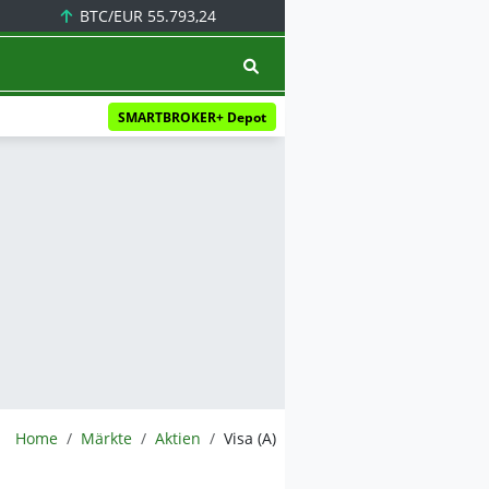
BTC/EUR
55.793,24
SMARTBROKER+ Depot
BörsenNEWS.de
Home
Märkte
Aktien
Visa (A)