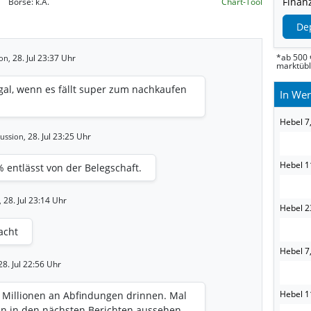
Finanz
Börse:
k.A.
Chart-Tool
De
*ab 500 
28. Jul 23:37 Uhr
on,
marktüb
 egal, wenn es fällt super zum nachkaufen
In Wer
Hebel 7
28. Jul 23:25 Uhr
ussion,
Hebel 1
 entlässt von der Belegschaft.
28. Jul 23:14 Uhr
,
Hebel 2
acht
Hebel 7,
8. Jul 22:56 Uhr
Hebel 11
3 Millionen an Abfindungen drinnen. Mal
nn in den nächsten Berichten aussehen