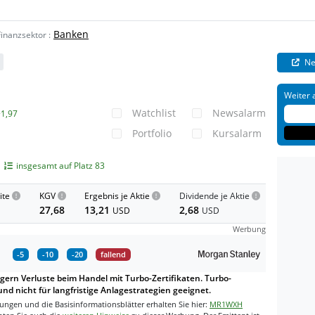
Banken
Finanzsektor
:
Ne
Weiter 
Watchlist
Newsalarm
+1,97
Portfolio
Kursalarm
insgesamt auf Platz 83
ite
KGV
Ergebnis je Aktie
Dividende je Aktie
27,68
13,21
2,68
USD
USD
Werbung
-5
-10
-20
fallend
gern Verluste beim Handel mit Turbo-Zertifikaten. Turbo-
und nicht für langfristige Anlagestrategien geeignet.
ngen und die Basisinformationsblätter erhalten Sie hier:
MR1WXH