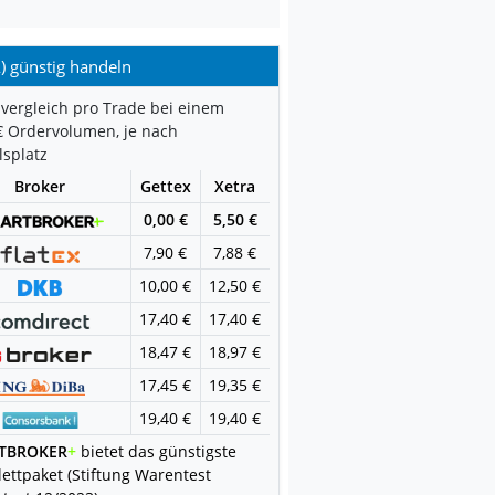
A) günstig handeln
vergleich pro Trade bei einem
€ Ordervolumen, je nach
splatz
Broker
Gettex
Xetra
0,00 €
5,50 €
7,90 €
7,88 €
10,00 €
12,50 €
17,40 €
17,40 €
18,47 €
18,97 €
17,45 €
19,35 €
19,40 €
19,40 €
TBROKER
+
bietet das günstigste
ettpaket (Stiftung Warentest