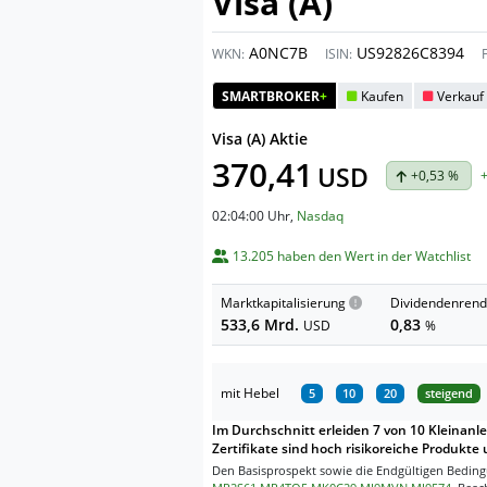
Visa (A)
A0NC7B
US92826C8394
WKN:
ISIN:
SMARTBROKER
+
Kaufen
Verkauf
Visa (A) Aktie
370,41
USD
+0,53 %
02:04:00 Uhr
,
Nasdaq
13.205 haben den Wert in der Watchlist
Marktkapitalisierung
Dividendenrend
533,6 Mrd.
0,83
USD
%
mit Hebel
5
10
20
steigend
Im Durchschnitt erleiden 7 von 10 Kleinanle
Zertifikate sind hoch risikoreiche Produkte 
Den Basisprospekt sowie die Endgültigen Bedingu