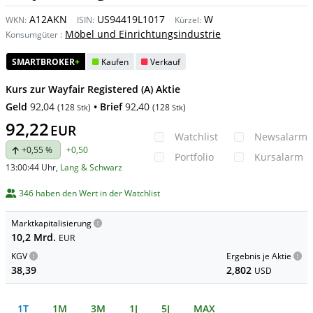
A12AKN
US94419L1017
W
WKN:
ISIN:
Kürzel:
Möbel und Einrichtungsindustrie
Konsumgüter
:
SMARTBROKER
+
Kaufen
Verkauf
Kurs zur Wayfair Registered (A) Aktie
Geld
92,04
• Brief
92,40
(
128
)
(
128
)
Stk
Stk
92,22
EUR
Watchlist
Newsalarm
+0,55 %
+0,50
Portfolio
Kursalarm
13:00:44 Uhr
,
Lang & Schwarz
346 haben den Wert in der Watchlist
Marktkapitalisierung
10,2 Mrd.
EUR
KGV
Ergebnis je Aktie
38,39
2,802
USD
1T
1M
3M
1J
5J
MAX