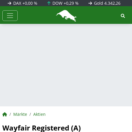
DAX
+0,00 %
DOW
+0,29 %
Gold
4.342,26
BörsenNEWS.de
BörsenNEWS.de
Märkte
Aktien
Wayfair Registered (A)