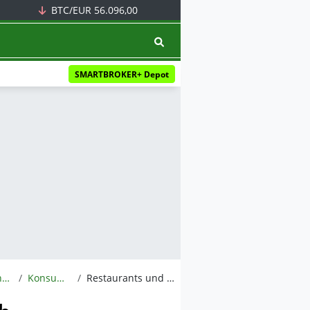
BTC/EUR
56.096,00
SMARTBROKER+ Depot
Branchen
Konsumgüter
Restaurants und Foodvertrieb