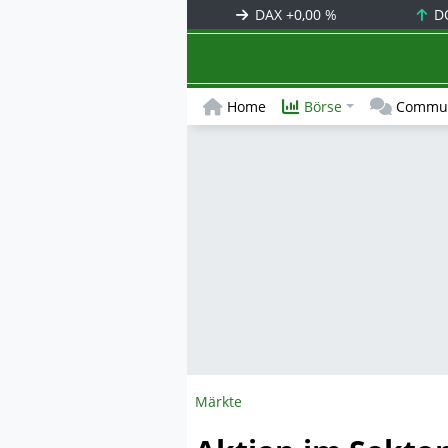
DAX
+0,00 %
D
Home
Börse
Commun
Märkte