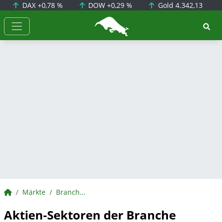
DAX
+0,78 %
DOW
+0,29 %
Gold
4.342,13
BörsenNEWS.de
BörsenNEWS.de
Märkte
Branchen
Aktien-Sektoren der Branche