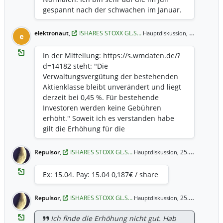
gespannt nach der schwachen im Januar.
elektronaut
,
ISHARES STOXX GL.S…
25.03.2026 10:29 Uhr
Hauptdiskussion,
e
In der Mitteilung: https://s.wmdaten.de/?
d=14182 steht: "Die
Verwaltungsvergütung der bestehenden
Aktienklasse bleibt unverändert und liegt
derzeit bei 0,45 %. Für bestehende
Investoren werden keine Gebühren
erhöht." Soweit ich es verstanden habe
gilt die Erhöhung für die
"währungsabgesicherten Aktienklasse".
Was heisst das jetzt für uns, die schon
Repulsor
,
ISHARES STOXX GL.S…
25.03.2026 10:03 Uhr
Hauptdiskussion,
einge Zeit den ETF halten und besparen
im Detail? Wir könne doch selbst gar nicht
Ex: 15.04. Pay: 15.04 0,187€ / share
zwischen "bestehende Aktienklassen"
und "währungsabgesicherten
Repulsor
,
ISHARES STOXX GL.S…
25.03.2026 10:01 Uhr
Hauptdiskussion,
Aktienklasse" in dem ETF
unterscheiden.... wie ist da die Aufteilung
Ich finde die Erhöhung nicht gut. Hab
und ergibt sich dann ein TER-Gemisch