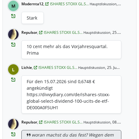
Modernta12
,
ISHARES STOXX GL.S…
25. Jun 16:
Hauptdiskussion,
M
Stark
Repulsor
,
ISHARES STOXX GL.S…
25. Jun 15:47 Uhr
Hauptdiskussion,
10 cent mehr als das Vorjahresquartal.
Prima
Lichie
,
ISHARES STOXX GL.S…
25. Jun 11:57 Uhr
Hauptdiskussion,
L
Für den 15.07.2026 sind 0,6748 €
angekündigt
https://divvydiary.com/de/ishares-stoxx-
global-select-dividend-100-ucits-de-etf-
DE000A0F5UH1
Repulsor
,
ISHARES STOXX GL.S…
08.04.2026 15:03 Uhr
Hauptdiskussion,
woran machst du das fest? Wegen dem