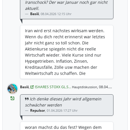
Iranschock? Der war Januar noch gar nicht
aktuell.
Basiii
,
08.04.2026 12:15 Uhr
Iran wird erst nächstes wirksam werden.
Wenn du dich recht erinnerst war letztes
Jahr nicht ganz so toll schon. Die
Aktienkurse spiegeln nicht die reelle
Wirtschaft wieder. Viele Kurse sind nur
Hypegetrieben. Inflation, Zinsen,
Kreditausfälle, Zölle usw machen der
Weltwirtschaft zu schaffen. Die
Wachstumsraten sind oft stark gesunken.
Ich hoffe natürlich trotzdem auf immer
Basiii
,
ISHARES STOXX GL.S…
08.04.2026 12:15 Uhr
Hauptdiskussion,
steigende Divi
Ich denke dieses Jahr wird allgemein
schwächer werden
Repulsor
,
01.04.2026 17:27 Uhr
woran machst du das fest? Wegen dem