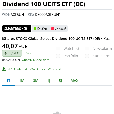
Dividend 100 UCITS ETF (DE)
A0F5UH
DE000A0F5UH1
WKN:
ISIN:
SMARTBROKER
+
Kaufen
Verkauf
iShares STOXX Global Select Dividend 100 UCITS ETF (DE) • Kurs heute
40,07
EUR
Watchlist
Newsalarm
+0,14 %
+0,06
Portfolio
Kursalarm
08:02:43 Uhr
,
Quotrix Düsseldorf
3.018 haben den Wert in der Watchlist
1T
1M
3M
1J
5J
MAX