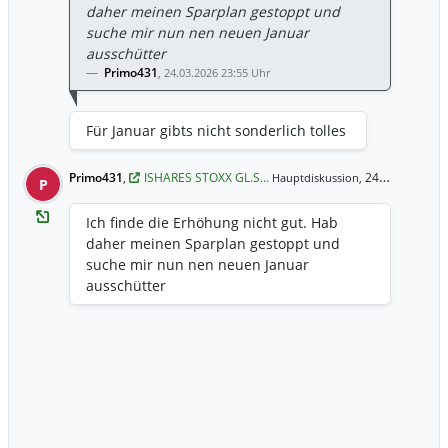
daher meinen Sparplan gestoppt und
aus 0,45% und 0,5%? Vielleicht kann das
suche mir nun nen neuen Januar
ja jemand anhand der
ausschütter
Kundeninformation erklären? Danke
Primo431
,
24.03.2026 23:55 Uhr
Für Januar gibts nicht sonderlich tolles
Primo431
,
ISHARES STOXX GL.S…
24.03.2026 23:55 Uhr
Hauptdiskussion,
P
Ich finde die Erhöhung nicht gut. Hab
daher meinen Sparplan gestoppt und
suche mir nun nen neuen Januar
ausschütter