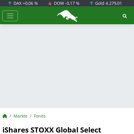
DAX
+0,06 %
DOW
-0,17 %
Gold
4.279,01
BörsenNEWS.de
BörsenNEWS.de
Märkte
Fonds
iShares STOXX Global Select