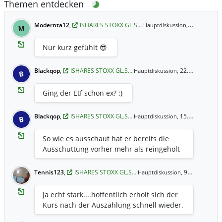
Themen entdecken
Modernta12
,
ISHARES STOXX GL.S…
28. Jul 9:33
Hauptdiskussion,
M
Nur kurz gefühlt 😎
Blackqop
,
ISHARES STOXX GL.S…
22. Jul 16:06 Uhr
Hauptdiskussion,
B
Ging der Etf schon ex? :)
Blackqop
,
ISHARES STOXX GL.S…
15. Jul 0:16 Uhr
Hauptdiskussion,
B
So wie es ausschaut hat er bereits die
Ausschüttung vorher mehr als reingeholt
Tennis123
,
ISHARES STOXX GL.S…
9. Jul 10:04 Uhr
Hauptdiskussion,
Ja echt stark....hoffentlich erholt sich der
Kurs nach der Auszahlung schnell wieder.