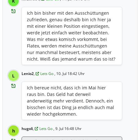
K
läuft einfach laufen lassen
Ich bin bisher mit den Ausschüttungen
zufrieden, genau deshalb bin ich hier ja
mit einer kleinen Position eingestiegen,
werde jetzt einfach weiter beobachten.
Was mir etwas komisch vorkommt, bei
Flatex, werden meine Ausschüttungen
nur manchmal besteuert, meistens aber
nicht. Weiß das jemand warum das so ist?
Flatex ist doch ein Steuereinfacher Broker
in Österreich? Weiß hier jemand mehr?
Lenio2
,
Lets Go
, 10. Jul 18:42 Uhr
L
Danke für jede Info. LG
Ich bereue nicht, dass ich im Mai hier
raus bin. Das Geld hat derweil
anderweitig mehr verdient. Dennoch, ein
bisschen ist das Ding ja endlich auch mal
wieder hochgekommen.
hugoli
,
Lets Go
, 9. Jul 16:48 Uhr
h