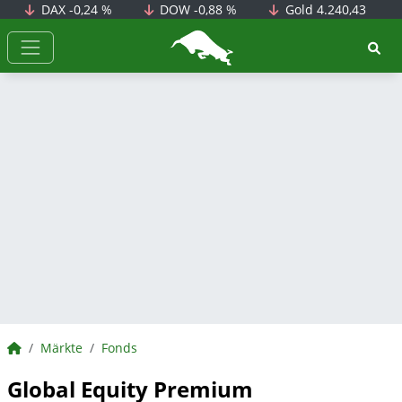
DAX
-0,24 %
DOW
-0,88 %
Gold
4.240,43
BörsenNEWS.de
BörsenNEWS.de
Märkte
Fonds
Global Equity Premium