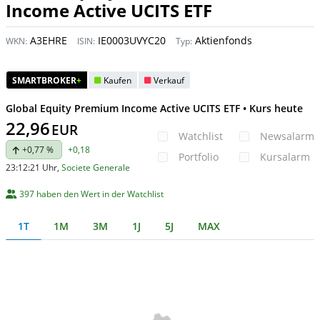
Income Active UCITS ETF
A3EHRE
IE0003UVYC20
Aktienfonds
WKN:
ISIN:
Typ:
SMARTBROKER
+
Kaufen
Verkauf
Global Equity Premium Income Active UCITS ETF • Kurs heute
22,96
EUR
Watchlist
Newsalarm
+0,77 %
+0,18
Portfolio
Kursalarm
23:12:21 Uhr
,
Societe Generale
397 haben den Wert in der Watchlist
1T
1M
3M
1J
5J
MAX