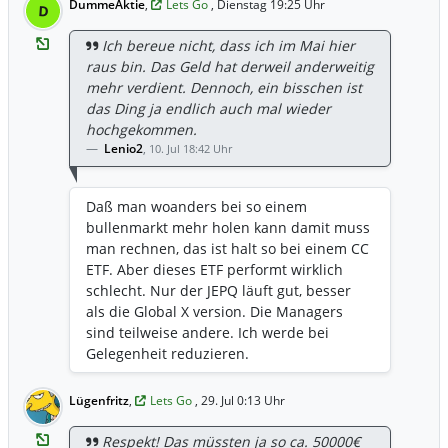
DummeAktie
,
Lets Go
, Dienstag 19:25 Uhr
D
Ich bereue nicht, dass ich im Mai hier
raus bin. Das Geld hat derweil anderweitig
mehr verdient. Dennoch, ein bisschen ist
das Ding ja endlich auch mal wieder
hochgekommen.
Lenio2
,
10. Jul 18:42 Uhr
Daß man woanders bei so einem
bullenmarkt mehr holen kann damit muss
man rechnen, das ist halt so bei einem CC
ETF. Aber dieses ETF performt wirklich
schlecht. Nur der JEPQ läuft gut, besser
als die Global X version. Die Managers
sind teilweise andere. Ich werde bei
Gelegenheit reduzieren.
Lügenfritz
,
Lets Go
, 29. Jul 0:13 Uhr
Respekt! Das müssten ja so ca. 50000€