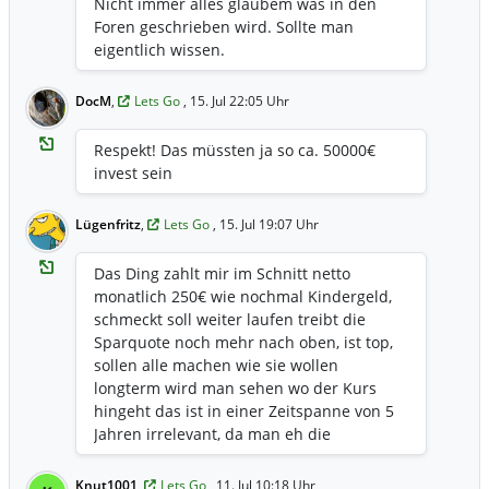
Nicht immer alles glaubem was in den
Foren geschrieben wird. Sollte man
eigentlich wissen.
DocM
,
Lets Go
, 15. Jul 22:05 Uhr
Respekt! Das müssten ja so ca. 50000€
invest sein
Lügenfritz
,
Lets Go
, 15. Jul 19:07 Uhr
Das Ding zahlt mir im Schnitt netto
monatlich 250€ wie nochmal Kindergeld,
schmeckt soll weiter laufen treibt die
Sparquote noch mehr nach oben, ist top,
sollen alle machen wie sie wollen
longterm wird man sehen wo der Kurs
hingeht das ist in einer Zeitspanne von 5
Jahren irrelevant, da man eh die
ausschüttungen reinvestieren kann wenn
der Kurs schwächer ist wenn er hoch
Knut1001
,
Lets Go
, 11. Jul 10:18 Uhr