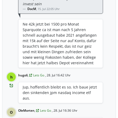
invest sein
DocM
,
15. Jul 22:05 Uhr
Ne 42k jetzt bei 1500 pro Monat
Sparquote ca ist man nach 5 Jahren
schnell ausgebaut habe 2021 angefangen
mit 15k auf der Seite nur auf Konto, dafür
braucht's kein Respekt, das ist nur geiz
und mit kleinen Dingen zufrieden sein
sowie wenig Fixkosten haben, der Kollege
hier hat jetzt halbes Depot vereinnahmt
und ich hoffe nur auf keine sinkenden
Kurse mehr damit ich nicht noch mehr
hugoli
,
Lets Go
, 28. Jul 16:42 Uhr
h
kaufen will.
Jup, hoffentlich bleibt es so. Ich baue jetzt
den sinkenden jpm nasdaq income etf
aus.
OleMorten
,
Lets Go
, 28. Jul 16:36 Uhr
O