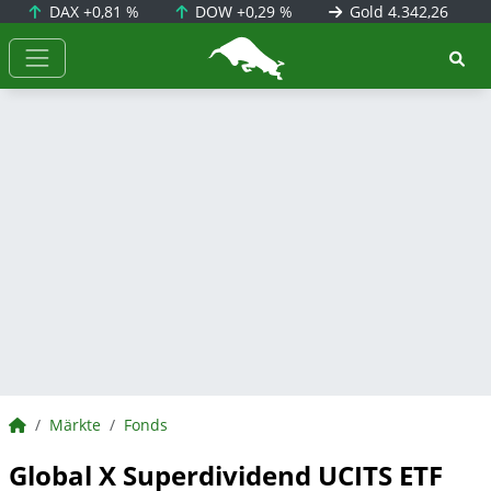
DAX
+0,81 %
DOW
+0,29 %
Gold
4.342,26
BörsenNEWS.de
BörsenNEWS.de
Märkte
Fonds
Global X Superdividend UCITS ETF