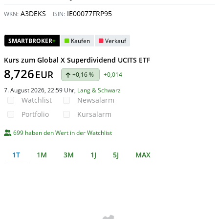
A3DEKS
IE00077FRP95
WKN:
ISIN:
SMARTBROKER
+
Kaufen
Verkauf
Kurs zum Global X Superdividend UCITS ETF
8,726
EUR
+0,16 %
+0,014
7. August 2026, 22:59 Uhr
,
Lang & Schwarz
Watchlist
Newsalarm
Portfolio
Kursalarm
699 haben den Wert in der Watchlist
1T
1M
3M
1J
5J
MAX