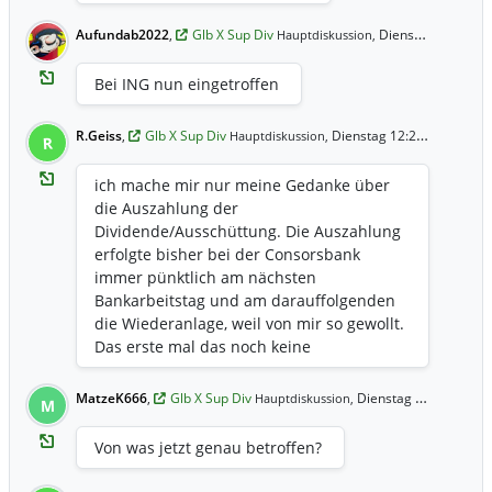
Aufundab2022
,
Glb X Sup Div
Dienstag 13:14 Uhr
Hauptdiskussion,
Bei ING nun eingetroffen
R.Geiss
,
Glb X Sup Div
Dienstag 12:26 Uhr
Hauptdiskussion,
R
ich mache mir nur meine Gedanke über
die Auszahlung der
Dividende/Ausschüttung. Die Auszahlung
erfolgte bisher bei der Consorsbank
immer pünktlich am nächsten
Bankarbeitstag und am darauffolgenden
die Wiederanlage, weil von mir so gewollt.
Das erste mal das noch keine
Dividendenzahlung erfolgt ist...
MatzeK666
,
Glb X Sup Div
Dienstag 11:48 Uhr
Hauptdiskussion,
M
Von was jetzt genau betroffen?