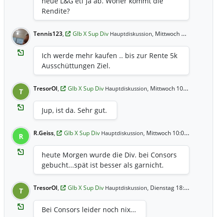
neue L&G etf ja ab. Woher kommt die
Rendite?
Tennis123
,
Glb X Sup Div
Mittwoch 16:14 Uhr
Hauptdiskussion,
Ich werde mehr kaufen .. bis zur Rente 5k
Ausschüttungen Ziel.
TresorOI
,
Glb X Sup Div
Mittwoch 10:34 Uhr
Hauptdiskussion,
T
Jup, ist da. Sehr gut.
R.Geiss
,
Glb X Sup Div
Mittwoch 10:01 Uhr
Hauptdiskussion,
R
heute Morgen wurde die Div. bei Consors
gebucht...spät ist besser als garnicht.
TresorOI
,
Glb X Sup Div
Dienstag 18:16 Uhr
Hauptdiskussion,
T
Bei Consors leider noch nix...