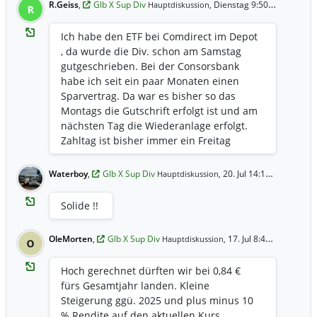
R.Geiss
,
Glb X Sup Div
Dienstag 9:50 Uhr
Hauptdiskussion,
R
Ich habe den ETF bei Comdirect im Depot
, da wurde die Div. schon am Samstag
gutgeschrieben. Bei der Consorsbank
habe ich seit ein paar Monaten einen
Sparvertrag. Da war es bisher so das
Montags die Gutschrift erfolgt ist und am
nächsten Tag die Wiederanlage erfolgt.
Zahltag ist bisher immer ein Freitag
gewesen. Ist noch jemand ähnlich
betroffen?
Waterboy
,
Glb X Sup Div
20. Jul 14:18 Uhr
Hauptdiskussion,
Solide !!
OleMorten
,
Glb X Sup Div
17. Jul 8:49 Uhr
Hauptdiskussion,
O
Hoch gerechnet dürften wir bei 0,84 €
fürs Gesamtjahr landen. Kleine
Steigerung ggü. 2025 und plus minus 10
% Rendite auf den aktuellen Kurs.