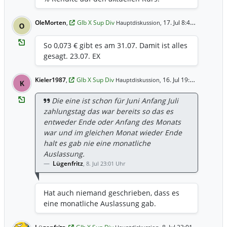
OleMorten
,
Glb X Sup Div
17. Jul 8:46 Uhr
Hauptdiskussion,
O
So 0,073 € gibt es am 31.07. Damit ist alles
gesagt. 23.07. EX
Kieler1987
,
Glb X Sup Div
16. Jul 19:18 Uhr
Hauptdiskussion,
K
Die eine ist schon für Juni Anfang Juli
zahlungstag das war bereits so das es
entweder Ende oder Anfang des Monats
war und im gleichen Monat wieder Ende
halt es gab nie eine monatliche
Auslassung.
Lügenfritz
,
8. Jul 23:01 Uhr
Hat auch niemand geschrieben, dass es
eine monatliche Auslassung gab.