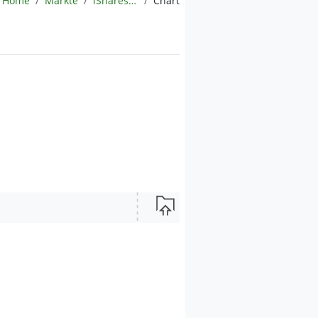
Home
Märkte
iShares Global Clean Energy UCITS ETF
Chart