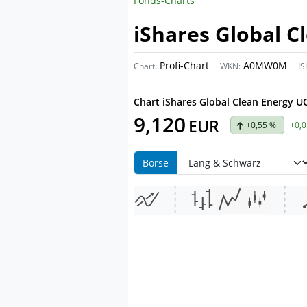
Fonds-Charts
iShares Global C
Profi-Chart
A0MW0M
Chart:
WKN:
IS
Chart
iShares Global Clean Energy U
9,120
EUR
+0,55 %
+0,
Börse