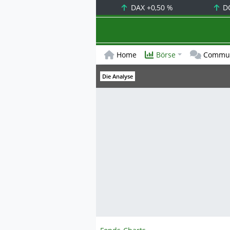
DAX
+0,50 %
D
Home
Börse
Commun
Die Analyse