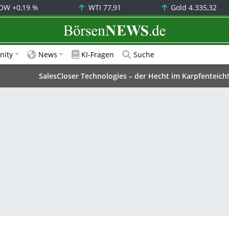
OW
+0,19 %
WTI
77,91
Gold
4.335,32
BörsenNEWS.de
ity
News
KI-Fragen
Suche
SalesCloser Technologies – der Hecht im Karpfenteich!