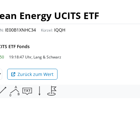
lean Energy UCITS ETF
IE00B1XNHC34
IQQH
IN:
Kürzel:
CITS ETF Fonds
050
19:18:47 Uhr, Lang & Schwarz
Zurück zum Wert