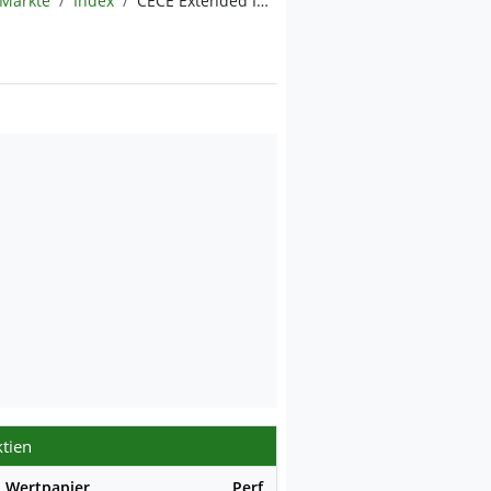
Märkte
Index
CECE Extended Index (calculated in EUR)
tien
Wertpapier
Perf.