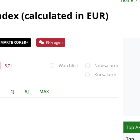
Home
dex (calculated in EUR)
SMARTBROKER
+
KI-Fragen
Watchlist
Newsalarm
-5,71
Kursalarm
1J
5J
MAX
Top Ak
Top