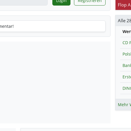
Login
Registrieren
Flop A
mentar!
Wer
CD P
Bank
Erst