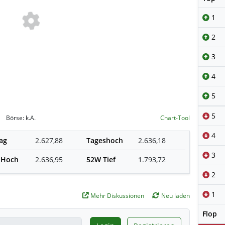
1
2
3
4
5
5
Börse:
k.A.
Chart-Tool
4
ag
2.627,88
Tageshoch
2.636,18
3
 Hoch
2.636,95
52W Tief
1.793,72
2
1
Mehr Diskussionen
Neu laden
Flop