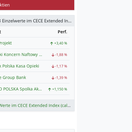
ktien
Alle 28 Einzelwerte im CECE Extended Index (calculated in EUR)
t
Perf.
rojekt
+3,40 %
Polski Koncern Naftowy ORLEN
-1,88 %
 Polska Kasa Opieki
-1,17 %
e Group Bank
-1,39 %
DINO POLSKA Spolka Akcyjna
+1,150 %
Mehr Werte im CECE Extended Index (calculated in EUR)