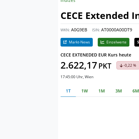
Indizes
CECE Extended In
A0G9EB
AT0000A00DT9
WKN:
ISIN:
Markt-News
Einzelwerte
CECE EXTENEDED EUR Kurs heute
2.622,17
PKT
-0,22 %
17:45:00 Uhr
, Wien
1T
1W
1M
3M
6M