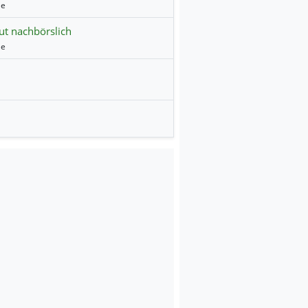
le
ut nachbörslich
le