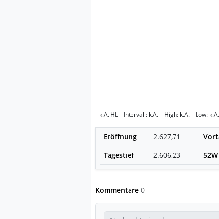
k.A.
HL
Intervall:
k.A.
High:
k.A.
Low:
k.A.
Eröffnung
2.627,71
Vort
Tagestief
2.606,23
52W
Kommentare
0