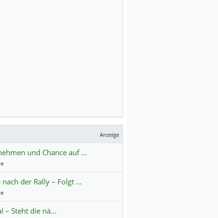
Anzeige
ilnehmen und Chance auf …
le
nach der Rally – Folgt …
le
l – Steht die nä…