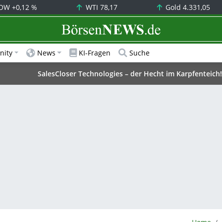
OW
+0,12 %
WTI
78,17
Gold
4.331,05
BörsenNEWS.de
ity
News
KI-Fragen
Suche
SalesCloser Technologies – der Hecht im Karpfenteich!
BörsenN