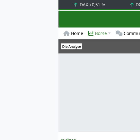
DAX
+0,51 %
D
Home
Börse
Commun
Die Analyse