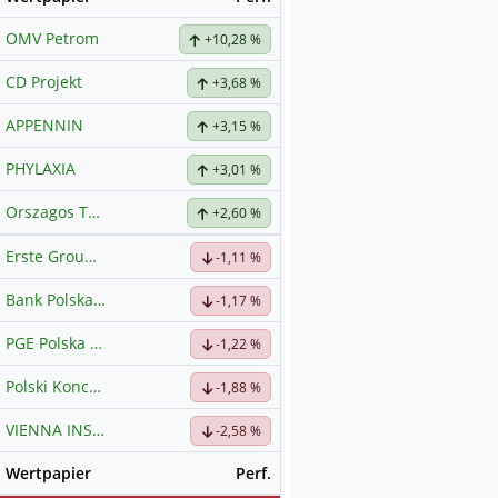
OMV Petrom
+10,28 %
CD Projekt
+3,68 %
APPENNIN
+3,15 %
PHYLAXIA
+3,01 %
Orszagos Takerekpenztar es Kereskedelmi Bank OTPBank NyRt
+2,60 %
Erste Group Bank
-1,11 %
Bank Polska Kasa Opieki
-1,17 %
PGE Polska Grupa Energetyczna
-1,22 %
Polski Koncern Naftowy ORLEN
-1,88 %
VIENNA INSURANCE GROUP Wiener Versicherung Gruppe
-2,58 %
Wertpapier
Perf.