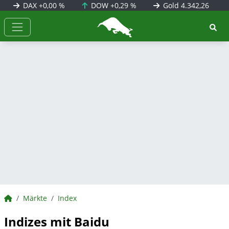
DAX
+0,00 %
DOW
+0,29 %
Gold
4.342,26
BörsenNEWS.de
BörsenNEWS.de
Märkte
Index
Indizes mit Baidu