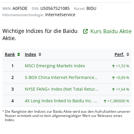
A0F5DE
US0567521085
BIDU
WKN:
ISIN:
Kürzel:
Internetservice
Informationstechnologie:
Wichtige Indizes für die Baidu
Kurs Baidu Aktie
Aktie.
Rank
Index
Perf.
1
MSCI Emerging Markets Index
+1,53 %
2
S-BOX China Internet Performance-Index Performance-Index
+0,09 %
3
NYSE FANG+ Index (Net Total Return)
+1,64 %
4
4X Long Index linked to Baidu Inc. V2 (Price)
+1,380000 %
Die Rangliste der Indizes zur Baidu Aktie wird aus den Aufrufzahlen unserer
*
Nutzer ermittelt und ist kein allgemeingültiger Wert zur Relevanz eines
Index.