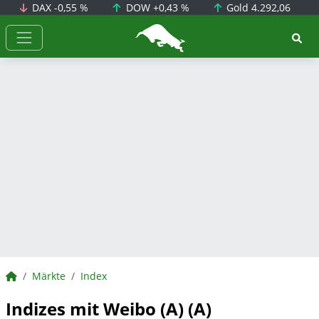
DAX
-0,55 %
DOW
+0,43 %
Gold
4.292,06
BörsenNEWS.de
BörsenNEWS.de
Märkte
Index
Indizes mit Weibo (A) (A)