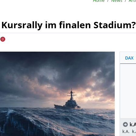
Home
News
Art
. Kursrally im finalen Stadium?
0
DAX
k.A
k.A.
k.