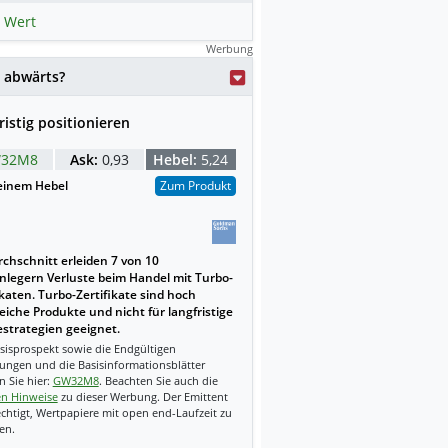
 Wert
Werbung
weise mit KI erstellt.
 abwärts?
ristig positionieren
32M8
Ask:
0,93
Hebel:
5,24
einem Hebel
Zum Produkt
chschnitt erleiden 7 von 10
nlegern Verluste beim Handel mit Turbo-
ikaten. Turbo-Zertifikate sind hoch
reiche Produkte und nicht für langfristige
strategien geeignet.
sisprospekt sowie die Endgültigen
ungen und die Basisinformationsblätter
n Sie hier:
GW32M8
. Beachten Sie auch die
en Hinweise
zu dieser Werbung. Der Emittent
echtigt, Wertpapiere mit open end-Laufzeit zu
en.