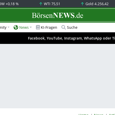
OW
+0,18 %
WTI
75,51
Gold
4.256,42
BörsenNEWS.de
ity
News
KI-Fragen
Suche
Facebook, YouTube, Instagram, WhatsApp oder T
BörsenNEWS.de