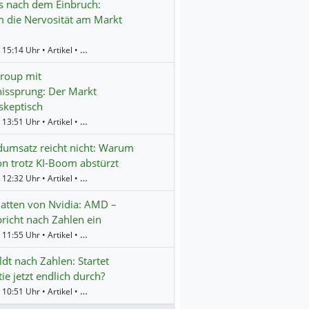
s nach dem Einbruch:
 die Nervosität am Markt
Gestern 15:14 Uhr • Artikel • BörsenNEWS.de
roup mit
issprung: Der Markt
 skeptisch
Gestern 13:51 Uhr • Artikel • BörsenNEWS.de
umsatz reicht nicht: Warum
on trotz KI-Boom abstürzt
Gestern 12:32 Uhr • Artikel • BörsenNEWS.de
atten von Nvidia: AMD –
bricht nach Zahlen ein
Gestern 11:55 Uhr • Artikel • BörsenNEWS.de
dt nach Zahlen: Startet
tie jetzt endlich durch?
Gestern 10:51 Uhr • Artikel • BörsenNEWS.de