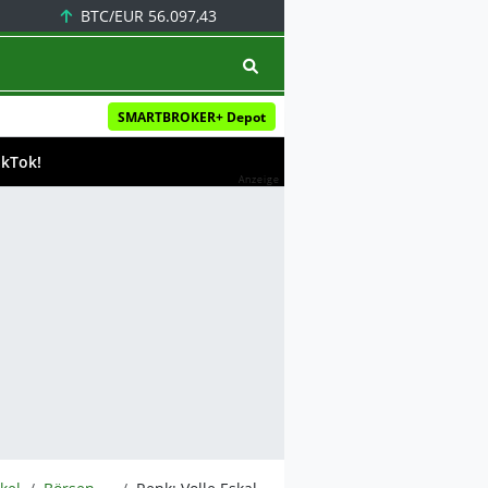
BTC/EUR
56.097,43
SMARTBROKER+ Depot
ikTok!
Anzeige