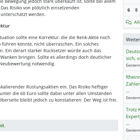
ie Bewegung jedoch stark überkauft ist, sollte bei allem
Das Risiko von plötzlich einsetzenden
6
 unterschätzt werden.
Al
ektur
uation sollte eine Korrektur, die die Renk-Aktie noch
Weite
o führen könnte, nicht überraschen. Ein solches
en. Ein derart starker Rücksetzer würde auch das
Deutsc
 Wanken bringen. Sollte es allerdings doch deutlicher
sich, 
e Neubewertung notwendig.
Rheinm
Zahlen
skalierender Rüstungsaktien ein. Das Risiko heftiger
…
 unter die 60 Euro sollte dabei unter allen Umständen
berseite bleibt jedoch zu konstatieren: Der Weg ist frei.
Trotz 
Expert
…
it.