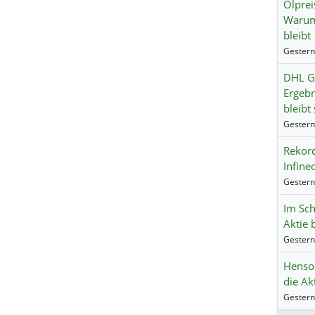
Ölprei
Warum
bleibt
DHL G
Ergebn
bleibt
Rekord
Infine
Im Sch
Aktie 
Hensol
die Ak