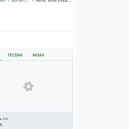
ikel
BörsenNEWS.de
Renk: Volle Eskalation. Kursrally im finalen Stadium?
TECDAX
MDAX
.
k.A.
A.