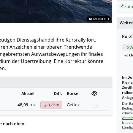
zum
Inhalte teil
AI
MODIFIED
Weiter
Kurzf
utigen Dienstagshandel ihre Kursrally fort.
baren Anzeichen einer oberen Trendwende
GW
ungebremsten Aufwärtsbewegungen ihr finales
mit
kl
adium der Übertreibung. Eine Korrektur könnte
en.
Im Dur
Kleina
Zertif
risiko
Aktuell
Diff.
Börse
Anlage
Den Ba
48,09
Gettex
-1,86 %
Watchlist
EUR
Beding
erhalte
weiter
ist ber
le nach oben
kündig