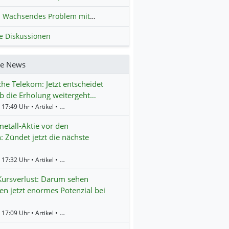
Wachsendes Problem mit kriminellen Kunden im Online-Handel
H
le Diskussionen
re News
he Telekom: Jetzt entscheidet
ob die Erholung weitergeht…
Gestern 17:49 Uhr • Artikel • BörsenNEWS.de
etall-Aktie vor den
: Zündet jetzt die nächste
Gestern 17:32 Uhr • Artikel • BörsenNEWS.de
Kursverlust: Darum sehen
en jetzt enormes Potenzial bei
Gestern 17:09 Uhr • Artikel • BörsenNEWS.de