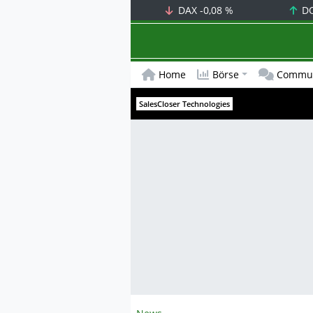
DAX
-0,08 %
D
Home
Börse
Commun
SalesCloser Technologies