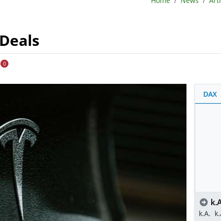
Home
News
Art
-Deals
0
DAX
k.A
k.A.
k.