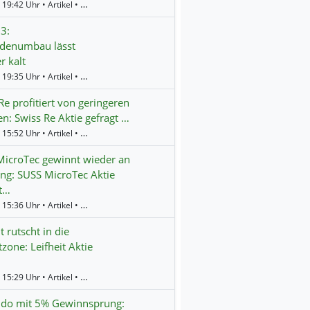
Gestern 19:42 Uhr • Artikel • BörsenNEWS.de
3:
rdenumbau lässt
r kalt
Gestern 19:35 Uhr • Artikel • BörsenNEWS.de
Re profitiert von geringeren
n: Swiss Re Aktie gefragt …
Gestern 15:52 Uhr • Artikel • BörsenNEWS.de
icroTec gewinnt wieder an
g: SUSS MicroTec Aktie
t…
Gestern 15:36 Uhr • Artikel • BörsenNEWS.de
t rutscht in die
tzone: Leifheit Aktie
Gestern 15:29 Uhr • Artikel • BörsenNEWS.de
ndo mit 5% Gewinnsprung: