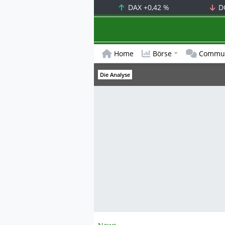
DAX
+0,42 %
D
Home
Börse
Commun
Die Analyse