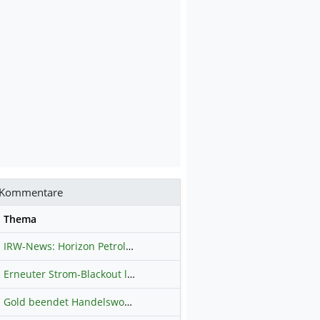
Kommentare
se
Thema
IRW-News: Horizon Petroleum Ltd. : Horizon Petroleum beginnt mit der Testförderung im Projekt Lachowice in Polen und schließt die Platzierung einer überzeichneten Wandelanleihe ab
Erneuter Strom-Blackout legt ganz Kuba lahm
Hauptdiskussion
Gold beendet Handelswoche mit Knall: Barrick Mining – Ist diese Aktie wieder ein Kauf?