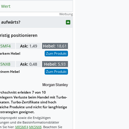
 Wert
Werbung
weise mit KI erstellt.
 aufwärts?
ristig positionieren
5MF4
Ask:
1,49
Hebel:
18,61
arkem Hebel
Zum Produkt
5NX8
Ask:
0,48
Hebel:
5,93
einem Hebel
Zum Produkt
chschnitt erleiden 7 von 10
nlegern Verluste beim Handel mit Turbo-
ikaten. Turbo-Zertifikate sind hoch
reiche Produkte und nicht für langfristige
strategien geeignet.
sisprospekt sowie die Endgültigen
ungen und die Basisinformationsblätter
n Sie hier:
MR5MF4
MK5NX8
. Beachten Sie