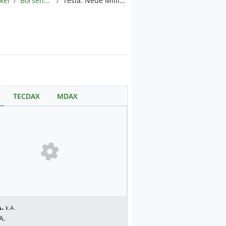
ikel
BörsenNEWS.de
Tesla: Neue Milliarden-Deals
TECDAX
MDAX
.
k.A.
A.