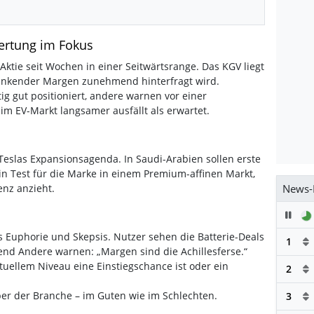
wertung im Fokus
Aktie seit Wochen in einer Seitwärtsrange. Das KGV liegt
 sinkender Margen zunehmend hinterfragt wird.
tig gut positioniert, andere warnen vor einer
m EV-Markt langsamer ausfällt als erwartet.
eslas Expansionsagenda. In Saudi-Arabien sollen erste
in Test für die Marke in einem Premium-affinen Markt,
nz anzieht.
News-
Pau
 Euphorie und Skepsis. Nutzer sehen die Batterie-Deals
1
rend Andere warnen: „Margen sind die Achillesferse.“
ktuellem Niveau eine Einstiegschance ist oder ein
2
eber der Branche – im Guten wie im Schlechten.
3