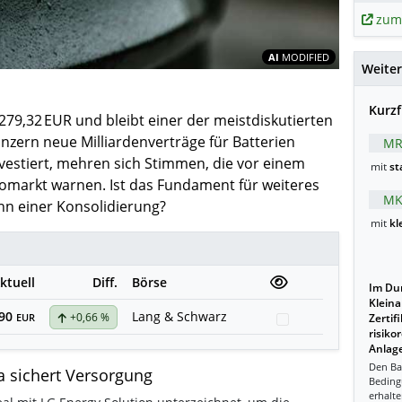
zum
Inhalte teil
AI
MODIFIED
Weiter
Kurzf
i 279,32 EUR und bleibt einer der meistdiskutierten
zern neue Milliardenverträge für Batterien
MR
nvestiert, mehren sich Stimmen, die vor einem
mit
st
markt warnen. Ist das Fundament für weiteres
MK
nn einer Konsolidierung?
mit
kl
ktuell
Diff.
Börse
Im Dur
Kleina
,90
Lang & Schwarz
+0,66 %
Watchlist
EUR
Zertif
risiko
Anlage
Den Ba
la sichert Versorgung
Beding
erhalte