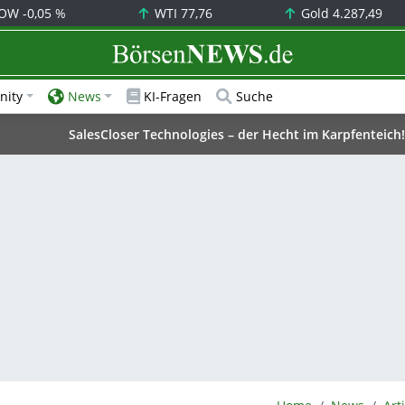
OW
-0,05 %
WTI
77,76
Gold
4.287,49
BörsenNEWS.de
ity
News
KI-Fragen
Suche
SalesCloser Technologies – der Hecht im Karpfenteich!
BörsenNEWS.de