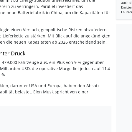
al mit LG Energy Solution unterzeichnet, um die
auch d
rern zu verringern. Parallel investiert das
Emitten
e neue Batteriefabrik in China, um die Kapazitäten für
Laufzei
tegie einen Versuch, geopolitische Risiken abzufedern
e Lieferkette zu stärken. Mit Blick auf die angekündigten
len die neuen Kapazitäten ab 2026 entscheidend sein.
nter Druck
la 479.000 Fahrzeuge aus, ein Plus von 9 % gegenüber
Milliarden USD, die operative Marge fiel jedoch auf 11,4
4 %.
kten, darunter USA und Europa, haben den Absatz
itabilität belastet. Elon Musk spricht von einer