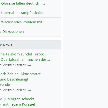
Ölpreise fallen deutlich - Fortschritte zwischen USA und Iran belasten
Übernahmekampf eskaliert: Wird die Commerzbank italienisch?
H
Wachsendes Problem mit kriminellen Kunden im Online-Handel
H
le Diskussionen
re News
che Telekom zündet Turbo:
 Quartalszahlen machen der …
9:10 Uhr • Artikel • BörsenNEWS.de
ach Zahlen: Aktie startet
und beschleunigt
wende
8:45 Uhr • Artikel • BörsenNEWS.de
A: JPMorgan schockt
r mit neuem Kursziel