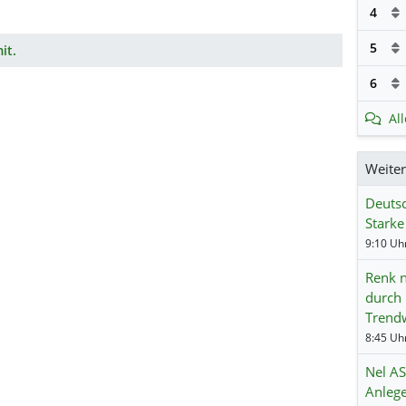
4
5
it.
6
Al
Weite
Deuts
Starke
Renk n
durch 
Trend
Nel AS
Anlege