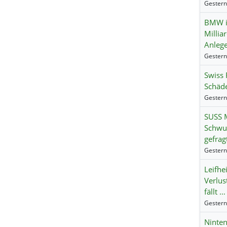
BMW i
Millia
Anlege
Swiss 
Schäde
SUSS M
Schwun
gefrag
Leifhei
Verlus
fällt …
Ninte