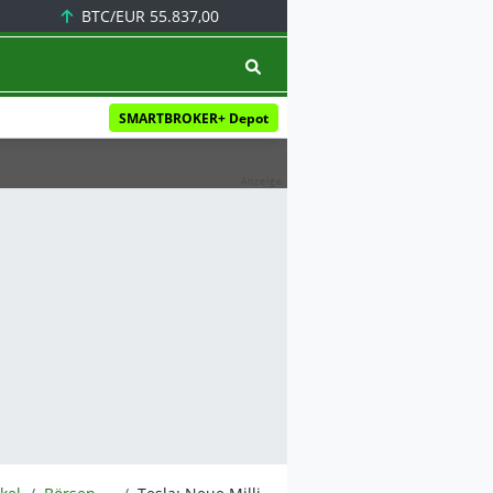
BTC/EUR
55.837,00
SMARTBROKER+ Depot
Anzeige