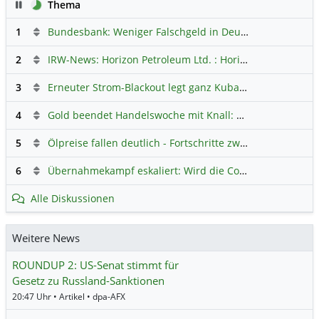
Pause
Thema
1
Bundesbank: Weniger Falschgeld in Deutschland
Hauptdi
2
IRW-News: Horizon Petroleum Ltd. : Horizon Petroleum beginnt mit der Testförderung im Projekt Lachowice in Polen und schließt die Platzierung einer überzeichneten Wandelanleihe ab
3
Erneuter Strom-Blackout legt ganz Kuba lahm
Hauptdiskus
4
Gold beendet Handelswoche mit Knall: Barrick Mining – Ist diese Aktie wieder ein Kauf?
5
Ölpreise fallen deutlich - Fortschritte zwischen USA und Iran belasten
6
Übernahmekampf eskaliert: Wird die Commerzbank italienisch?
Alle Diskussionen
Weitere News
ROUNDUP 2: US-Senat stimmt für
Gesetz zu Russland-Sanktionen
20:47 Uhr • Artikel • dpa-AFX