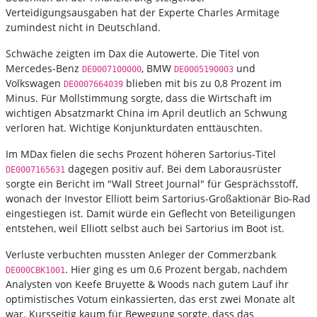
Verteidigungsausgaben hat der Experte Charles Armitage
zumindest nicht in Deutschland.
Schwäche zeigten im Dax die Autowerte. Die Titel von
Mercedes-Benz
, BMW
und
DE0007100000
DE0005190003
Volkswagen
blieben mit bis zu 0,8 Prozent im
DE0007664039
Minus. Für Mollstimmung sorgte, dass die Wirtschaft im
wichtigen Absatzmarkt China im April deutlich an Schwung
verloren hat. Wichtige Konjunkturdaten enttäuschten.
Im MDax fielen die sechs Prozent höheren Sartorius-Titel
dagegen positiv auf. Bei dem Laborausrüster
DE0007165631
sorgte ein Bericht im "Wall Street Journal" für Gesprächsstoff,
wonach der Investor Elliott beim Sartorius-Großaktionär Bio-Rad
eingestiegen ist. Damit würde ein Geflecht von Beteiligungen
entstehen, weil Elliott selbst auch bei Sartorius im Boot ist.
Verluste verbuchten mussten Anleger der Commerzbank
. Hier ging es um 0,6 Prozent bergab, nachdem
DE000CBK1001
Analysten von Keefe Bruyette & Woods nach gutem Lauf ihr
optimistisches Votum einkassierten, das erst zwei Monate alt
war. Kursseitig kaum für Bewegung sorgte, dass das