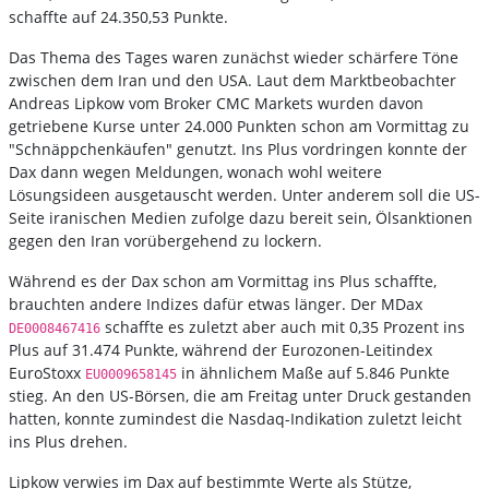
schaffte auf 24.350,53 Punkte.
Das Thema des Tages waren zunächst wieder schärfere Töne
zwischen dem Iran und den USA. Laut dem Marktbeobachter
Andreas Lipkow vom Broker CMC Markets wurden davon
getriebene Kurse unter 24.000 Punkten schon am Vormittag zu
"Schnäppchenkäufen" genutzt. Ins Plus vordringen konnte der
Dax dann wegen Meldungen, wonach wohl weitere
Lösungsideen ausgetauscht werden. Unter anderem soll die US-
Seite iranischen Medien zufolge dazu bereit sein, Ölsanktionen
gegen den Iran vorübergehend zu lockern.
Während es der Dax schon am Vormittag ins Plus schaffte,
brauchten andere Indizes dafür etwas länger. Der MDax
schaffte es zuletzt aber auch mit 0,35 Prozent ins
DE0008467416
Plus auf 31.474 Punkte, während der Eurozonen-Leitindex
EuroStoxx
in ähnlichem Maße auf 5.846 Punkte
EU0009658145
stieg. An den US-Börsen, die am Freitag unter Druck gestanden
hatten, konnte zumindest die Nasdaq-Indikation zuletzt leicht
ins Plus drehen.
Lipkow verwies im Dax auf bestimmte Werte als Stütze,