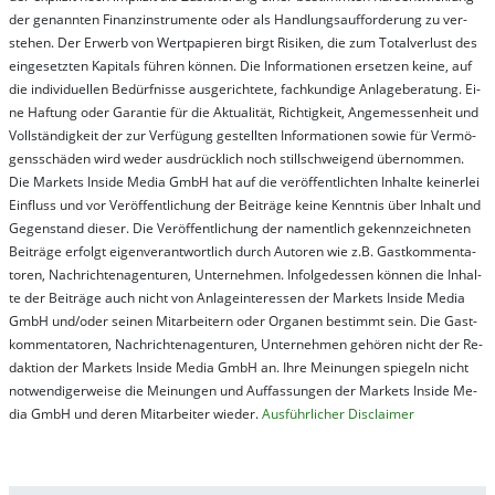
der ge­nan­nt­en Fi­nanz­in­stru­men­te oder als Handl­ungs­auf­for­der­ung zu ver­
steh­en. Der Er­werb von Wert­pa­pier­en birgt Ri­si­ken, die zum To­tal­ver­lust des
ein­ge­setz­ten Ka­pi­tals füh­ren kön­nen. Die In­for­ma­tion­en er­setz­en kei­ne, auf
die in­di­vi­du­el­len Be­dür­fnis­se aus­ge­rich­te­te, fach­kun­di­ge An­la­ge­be­ra­tung. Ei­
ne Haf­tung oder Ga­ran­tie für die Ak­tu­ali­tät, Rich­tig­keit, An­ge­mes­sen­heit und
Vol­lständ­ig­keit der zur Ver­fü­gung ge­stel­lt­en In­for­ma­tion­en so­wie für Ver­mö­
gens­schä­den wird we­der aus­drück­lich noch stil­lschwei­gend über­nom­men.
Die Mar­kets In­side Me­dia GmbH hat auf die ver­öf­fent­lich­ten In­hal­te kei­ner­lei
Ein­fluss und vor Ver­öf­fent­lich­ung der Bei­trä­ge kei­ne Ken­nt­nis über In­halt und
Ge­gen­stand die­ser. Die Ver­öf­fent­lich­ung der na­ment­lich ge­kenn­zeich­net­en
Bei­trä­ge er­folgt ei­gen­ver­ant­wort­lich durch Au­tor­en wie z.B. Gast­kom­men­ta­
tor­en, Nach­richt­en­ag­en­tur­en, Un­ter­neh­men. In­fol­ge­des­sen kön­nen die In­hal­
te der Bei­trä­ge auch nicht von An­la­ge­in­te­res­sen der Mar­kets In­side Me­dia
GmbH und/oder sei­nen Mit­ar­bei­tern oder Or­ga­nen be­stim­mt sein. Die Gast­
kom­men­ta­tor­en, Nach­rich­ten­ag­en­tur­en, Un­ter­neh­men ge­hör­en nicht der Re­
dak­tion der Mar­kets In­side Me­dia GmbH an. Ihre Mei­nung­en spie­geln nicht
not­wen­di­ger­wei­se die Mei­nung­en und Auf­fas­sung­en der Mar­kets In­side Me­
dia GmbH und de­ren Mit­ar­bei­ter wie­der.
Aus­führ­lich­er Dis­clai­mer