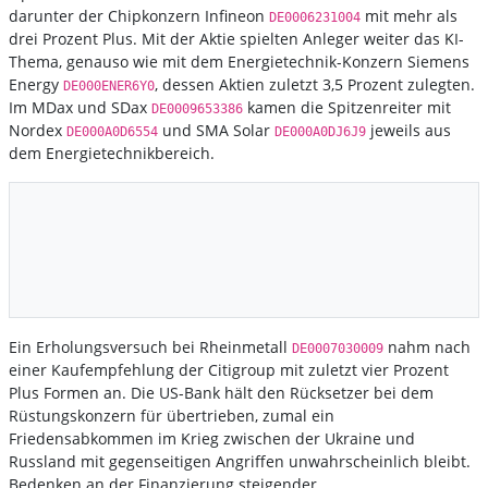
darunter der Chipkonzern Infineon
mit mehr als
DE0006231004
drei Prozent Plus. Mit der Aktie spielten Anleger weiter das KI-
Thema, genauso wie mit dem Energietechnik-Konzern Siemens
Energy
, dessen Aktien zuletzt 3,5 Prozent zulegten.
DE000ENER6Y0
Im MDax und SDax
kamen die Spitzenreiter mit
DE0009653386
Nordex
und SMA Solar
jeweils aus
DE000A0D6554
DE000A0DJ6J9
dem Energietechnikbereich.
Ein Erholungsversuch bei Rheinmetall
nahm nach
DE0007030009
einer Kaufempfehlung der Citigroup mit zuletzt vier Prozent
Plus Formen an. Die US-Bank hält den Rücksetzer bei dem
Rüstungskonzern für übertrieben, zumal ein
Friedensabkommen im Krieg zwischen der Ukraine und
Russland mit gegenseitigen Angriffen unwahrscheinlich bleibt.
Bedenken an der Finanzierung steigender