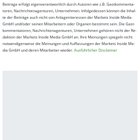
Bei­trä­ge er­folgt ei­gen­ver­ant­wort­lich durch Au­tor­en wie z.B. Gast­kom­men­ta­
tor­en, Nach­richt­en­ag­en­tur­en, Un­ter­neh­men. In­fol­ge­des­sen kön­nen die In­hal­
te der Bei­trä­ge auch nicht von An­la­ge­in­te­res­sen der Mar­kets In­side Me­dia
GmbH und/oder sei­nen Mit­ar­bei­tern oder Or­ga­nen be­stim­mt sein. Die Gast­
kom­men­ta­tor­en, Nach­rich­ten­ag­en­tur­en, Un­ter­neh­men ge­hör­en nicht der Re­
dak­tion der Mar­kets In­side Me­dia GmbH an. Ihre Mei­nung­en spie­geln nicht
not­wen­di­ger­wei­se die Mei­nung­en und Auf­fas­sung­en der Mar­kets In­side Me­
dia GmbH und de­ren Mit­ar­bei­ter wie­der.
Aus­führ­lich­er Dis­clai­mer