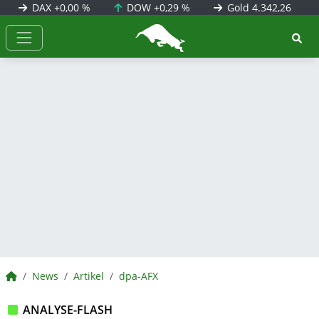
DAX
+0,00 %
DOW
+0,29 %
Gold
4.342,26
BörsenNEWS.de
BörsenNEWS.de
News
Artikel
dpa-AFX
ANALYSE-FLASH