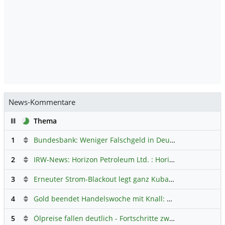
News-Kommentare
Pause
Thema
1
Bundesbank: Weniger Falschgeld in Deutschland
Hauptdi
2
IRW-News: Horizon Petroleum Ltd. : Horizon Petroleum beginnt mit der Testförderung im Projekt Lachowice in Polen und schließt die Platzierung einer überzeichneten Wandelanleihe ab
3
Erneuter Strom-Blackout legt ganz Kuba lahm
Hauptdiskus
4
Gold beendet Handelswoche mit Knall: Barrick Mining – Ist diese Aktie wieder ein Kauf?
5
Ölpreise fallen deutlich - Fortschritte zwischen USA und Iran belasten