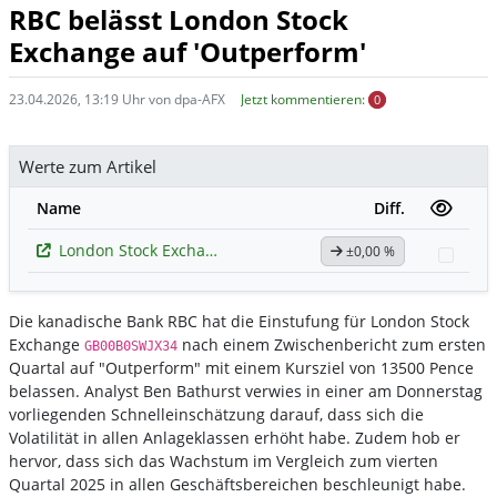
RBC belässt London Stock
Exchange auf 'Outperform'
23.04.2026, 13:19 Uhr von dpa-AFX
Jetzt kommentieren:
0
Werte zum Artikel
Name
Diff.
London Stock Exchange Group
±0,00 %
Watc
Die kanadische Bank RBC hat die Einstufung für London Stock
Exchange
nach einem Zwischenbericht zum ersten
GB00B0SWJX34
Quartal auf "Outperform" mit einem Kursziel von 13500 Pence
belassen. Analyst Ben Bathurst verwies in einer am Donnerstag
vorliegenden Schnelleinschätzung darauf, dass sich die
Volatilität in allen Anlageklassen erhöht habe. Zudem hob er
hervor, dass sich das Wachstum im Vergleich zum vierten
Quartal 2025 in allen Geschäftsbereichen beschleunigt habe.