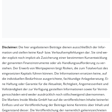
Dis­clai­mer:
Die hier an­ge­bo­te­nen Bei­trä­ge die­nen aus­schließ­lich der In­for­
ma­t­ion und stel­len kei­ne Kauf- bzw. Ver­kaufs­em­pfeh­lung­en dar. Sie sind we­
der ex­pli­zit noch im­pli­zit als Zu­sich­er­ung ei­ner be­stim­mt­en Kurs­ent­wick­lung
der ge­nan­nt­en Fi­nanz­in­stru­men­te oder als Handl­ungs­auf­for­der­ung zu ver­
steh­en. Der Er­werb von Wert­pa­pier­en birgt Ri­si­ken, die zum To­tal­ver­lust des
ein­ge­setz­ten Ka­pi­tals füh­ren kön­nen. Die In­for­ma­tion­en er­setz­en kei­ne, auf
die in­di­vi­du­el­len Be­dür­fnis­se aus­ge­rich­te­te, fach­kun­di­ge An­la­ge­be­ra­tung. Ei­
ne Haf­tung oder Ga­ran­tie für die Ak­tu­ali­tät, Rich­tig­keit, An­ge­mes­sen­heit und
Vol­lständ­ig­keit der zur Ver­fü­gung ge­stel­lt­en In­for­ma­tion­en so­wie für Ver­mö­
gens­schä­den wird we­der aus­drück­lich noch stil­lschwei­gend über­nom­men.
Die Mar­kets In­side Me­dia GmbH hat auf die ver­öf­fent­lich­ten In­hal­te kei­ner­lei
Ein­fluss und vor Ver­öf­fent­lich­ung der Bei­trä­ge kei­ne Ken­nt­nis über In­halt und
Ge­gen­stand die­ser. Die Ver­öf­fent­lich­ung der na­ment­lich ge­kenn­zeich­net­en