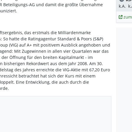
 Beteiligungs-AG und damit die größte Übernahme
k.A.
k.
niziert.
zum
tsergebnis, das erstmals die Milliardenmarke
s: So hatte die Ratingagentur Standard & Poors (S&P)
roup (VIG) auf A+ mit positivem Ausblick angehoben und
agend: Mit Zugewinnen in allen vier Quartalen war das
t der Öffnung für den breiten Kapitalmarkt - im
en bisherigen Rekordwert aus dem Jahr 2008. Am 30.
stag des Jahres erreichte die VIG-Aktie mit 67,20 Euro
hressicht betrachtet hat sich der Kurs mit einem
ppelt. Eine Entwicklung, die auch durch die
rde.