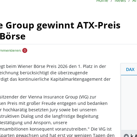
Home
News
Ar
e Group gewinnt ATX-Preis
 Börse
ommentieren:
0
gt beim Wiener Börse Preis 2026 den 1. Platz in der
DAX
eichnung berücksichtigt die überzeugende
digt das kontinuierliche Kapitalmarktengagement der
itzender der Vienna Insurance Group (VIG) zur
sen Preis mit großer Freude entgegen und bedanken
er hochkarätig besetzten Jury sowie bei unseren
struktiven Dialog und die langfristige Begleitung
Bestätigung und Ansporn, unsere
msambitionen konsequent voranzutreiben." Die VIG ist
d Sparten gewachsen und hat erst vor wenigen Tagen den
k.A