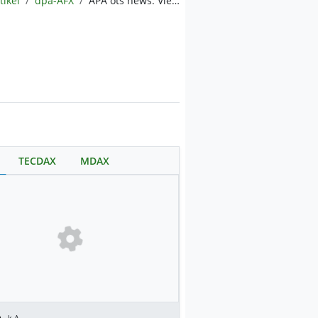
tikel
dpa-AFX
APA ots news: Vienna Insurance Group gewinnt ATX-Preis 2026 der Wiener Börse
TECDAX
MDAX
.
k.A.