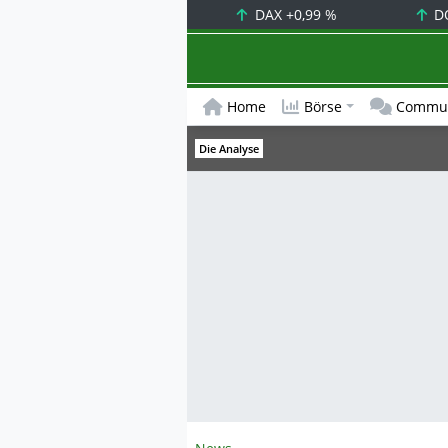
DAX
+0,99 %
D
Home
Börse
Commun
Die Analyse