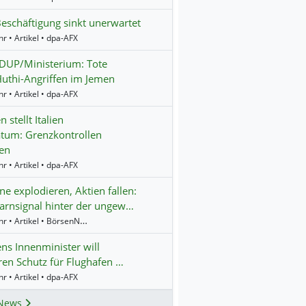
eschäftigung sinkt unerwartet
r • Artikel • dpa-AFX
UP/Ministerium: Tote
uthi-Angriffen im Jemen
r • Artikel • dpa-AFX
 stellt Italien
tum: Grenzkontrollen
en
r • Artikel • dpa-AFX
e explodieren, Aktien fallen:
rnsignal hinter der ungew…
14:24 Uhr • Artikel • BörsenNEWS.de
ns Innenminister will
ren Schutz für Flughafen …
r • Artikel • dpa-AFX
News