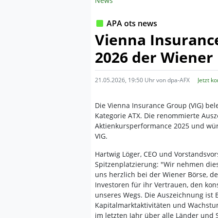
News
APA ots news
Vienna Insuranc
2026 der Wiener
21.05.2026, 19:50 Uhr von dpa-AFX
Jetzt k
Die Vienna Insurance Group (VIG) bele
Kategorie ATX. Die renommierte Ausz
Aktienkursperformance 2025 und wür
VIG.
Hartwig Löger, CEO und Vorstandsvors
Spitzenplatzierung: "Wir nehmen die
uns herzlich bei der Wiener Börse, d
Investoren für ihr Vertrauen, den kon
unseres Wegs. Die Auszeichnung ist 
Kapitalmarktaktivitäten und Wachstu
im letzten Jahr über alle Länder un