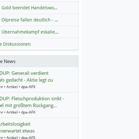
Gold beendet Handelswoche mit Knall: Barrick Mining – Ist diese Aktie wieder ein Kauf?
Ölpreise fallen deutlich - Fortschritte zwischen USA und Iran belasten
Übernahmekampf eskaliert: Wird die Commerzbank italienisch?
H
le Diskussionen
re News
UP: Generali verdient
ls gedacht - Aktie legt zu
r • Artikel • dpa-AFX
P: Fleischproduktion sinkt -
gel mit größtem Rückgang…
r • Artikel • dpa-AFX
rbeitslosigkeit
unerwartet etwas
r • Artikel • dpa-AFX