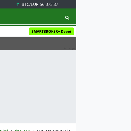
BTC/EUR
56.373,87
SMARTBROKER+ Depot
Anzeige