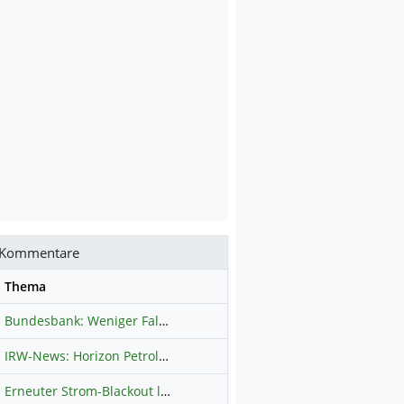
Kommentare
se
Thema
Bundesbank: Weniger Falschgeld in Deutschland
Hauptdiskussion
IRW-News: Horizon Petroleum Ltd. : Horizon Petroleum beginnt mit der Testförderung im Projekt Lachowice in Polen und schließt die Platzierung einer überzeichneten Wandelanleihe ab
Erneuter Strom-Blackout legt ganz Kuba lahm
Hauptdiskussion