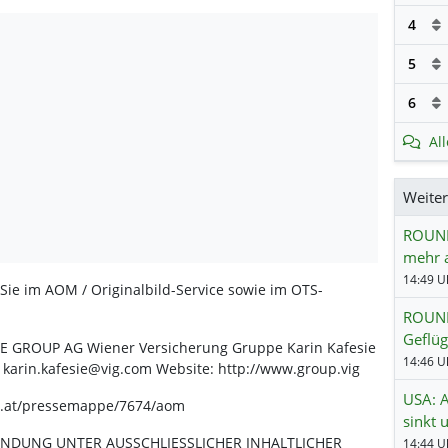
4
5
6
Al
Weite
ROUND
mehr a
14:49 Uh
 Sie im AOM / Originalbild-Service sowie im OTS-
ROUNDU
Geflü
E GROUP AG Wiener Versicherung Gruppe Karin Kafesie
14:46 Uh
: karin.kafesie@vig.com Website: http://www.group.vig
USA: A
ts.at/pressemappe/7674/aom
sinkt 
ENDUNG UNTER AUSSCHLIESSLICHER INHALTLICHER
14:44 Uh