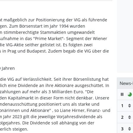
t maßgeblich zur Positionierung der VIG als führende
gen. Zum Börsenstart im Jahr 1994 wurden
 in stimmberechtigte Stammaktien umgewandelt
 Aufnahme in das "Prime Market"- Segment der Wiener
e VIG-Aktie seither gelistet ist. Es folgten zwei
s in Prag und Budapest. Zudem begab die VIG über die
0 Jahren
e VIG auf Verlässlichkeit. Seit ihrer Börsenlistung hat
News-
ch eine Dividende an ihre Aktionäre ausgeschüttet. In
ahlungen auf mehr als 3 Milliarden Euro. "Die
Pau
den Kapitalmarkt in dieser Form nicht denkbar. Unsere
ndenausschüttung positioniert uns als starke und
1
ionärinnen und Aktionäre" , so Liane Hirner, Finanz- und
 Jahr 2023 gilt die jeweilige Vorjahresdividende als
2
lgejahres. Die Dividende soll abhängig von der
3
erlich steigen.