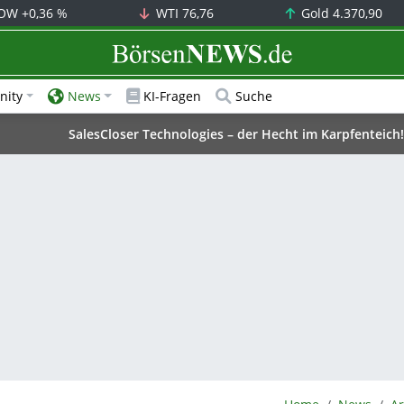
OW
+0,36 %
WTI
76,76
Gold
4.370,90
BörsenNEWS.de
ity
News
KI-Fragen
Suche
SalesCloser Technologies – der Hecht im Karpfenteich!
BörsenNEWS.de