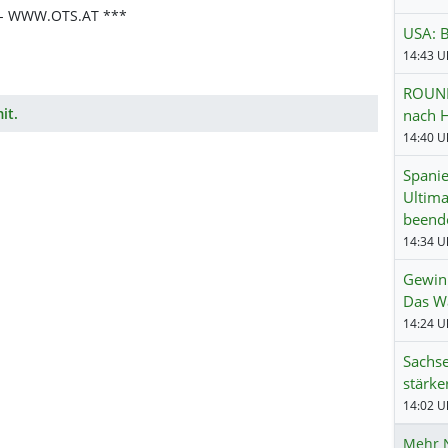
- WWW.OTS.AT ***
USA: B
14:43 Uh
ROUND
it.
nach H
14:40 Uh
Spanien
Ultima
beend
14:34 Uh
Gewinn
Das Wa
Sachse
stärke
14:02 Uh
Mehr 