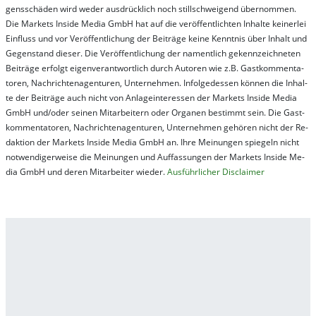
gens­schä­den wird we­der aus­drück­lich noch stil­lschwei­gend über­nom­men.
Die Mar­kets In­side Me­dia GmbH hat auf die ver­öf­fent­lich­ten In­hal­te kei­ner­lei
Ein­fluss und vor Ver­öf­fent­lich­ung der Bei­trä­ge kei­ne Ken­nt­nis über In­halt und
Ge­gen­stand die­ser. Die Ver­öf­fent­lich­ung der na­ment­lich ge­kenn­zeich­net­en
Bei­trä­ge er­folgt ei­gen­ver­ant­wort­lich durch Au­tor­en wie z.B. Gast­kom­men­ta­
tor­en, Nach­richt­en­ag­en­tur­en, Un­ter­neh­men. In­fol­ge­des­sen kön­nen die In­hal­
te der Bei­trä­ge auch nicht von An­la­ge­in­te­res­sen der Mar­kets In­side Me­dia
GmbH und/oder sei­nen Mit­ar­bei­tern oder Or­ga­nen be­stim­mt sein. Die Gast­
kom­men­ta­tor­en, Nach­rich­ten­ag­en­tur­en, Un­ter­neh­men ge­hör­en nicht der Re­
dak­tion der Mar­kets In­side Me­dia GmbH an. Ihre Mei­nung­en spie­geln nicht
not­wen­di­ger­wei­se die Mei­nung­en und Auf­fas­sung­en der Mar­kets In­side Me­
dia GmbH und de­ren Mit­ar­bei­ter wie­der.
Aus­führ­lich­er Dis­clai­mer