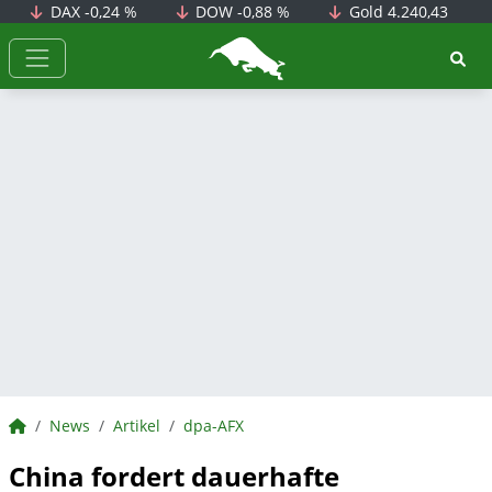
DAX
-0,24 %
DOW
-0,88 %
Gold
4.240,43
BörsenNEWS.de
BörsenNEWS.de
News
Artikel
dpa-AFX
China fordert dauerhafte