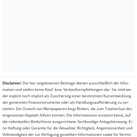
Dis­clai­mer:
Die hier an­ge­bo­te­nen Bei­trä­ge die­nen aus­schließ­lich der In­for­
ma­t­ion und stel­len kei­ne Kauf- bzw. Ver­kaufs­em­pfeh­lung­en dar. Sie sind we­
der ex­pli­zit noch im­pli­zit als Zu­sich­er­ung ei­ner be­stim­mt­en Kurs­ent­wick­lung
der ge­nan­nt­en Fi­nanz­in­stru­men­te oder als Handl­ungs­auf­for­der­ung zu ver­
steh­en. Der Er­werb von Wert­pa­pier­en birgt Ri­si­ken, die zum To­tal­ver­lust des
ein­ge­setz­ten Ka­pi­tals füh­ren kön­nen. Die In­for­ma­tion­en er­setz­en kei­ne, auf
die in­di­vi­du­el­len Be­dür­fnis­se aus­ge­rich­te­te, fach­kun­di­ge An­la­ge­be­ra­tung. Ei­
ne Haf­tung oder Ga­ran­tie für die Ak­tu­ali­tät, Rich­tig­keit, An­ge­mes­sen­heit und
Vol­lständ­ig­keit der zur Ver­fü­gung ge­stel­lt­en In­for­ma­tion­en so­wie für Ver­mö­