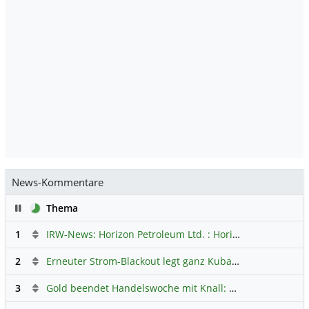
News-Kommentare
Pause
Thema
1
IRW-News: Horizon Petroleum Ltd. : Horizon Petroleum beginnt mit der Testförderung im Projekt Lachowice in Polen und schließt die Platzierung einer überzeichneten Wandelanleihe ab
2
Erneuter Strom-Blackout legt ganz Kuba lahm
Hauptdiskus
3
Gold beendet Handelswoche mit Knall: Barrick Mining – Ist diese Aktie wieder ein Kauf?