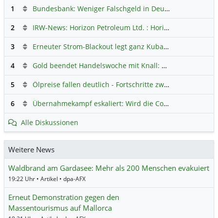
1
Bundesbank: Weniger Falschgeld in Deutschland
Hauptdi
2
IRW-News: Horizon Petroleum Ltd. : Horizon Petroleum beginnt mit der Testförderung im Projekt Lachowice in Polen und schließt die Platzierung einer überzeichneten Wandelanleihe ab
3
Erneuter Strom-Blackout legt ganz Kuba lahm
Hauptdiskus
4
Gold beendet Handelswoche mit Knall: Barrick Mining – Ist diese Aktie wieder ein Kauf?
5
Ölpreise fallen deutlich - Fortschritte zwischen USA und Iran belasten
6
Übernahmekampf eskaliert: Wird die Commerzbank italienisch?
Alle Diskussionen
Weitere News
Waldbrand am Gardasee: Mehr als 200 Menschen evakuiert
19:22 Uhr • Artikel • dpa-AFX
Erneut Demonstration gegen den
Massentourismus auf Mallorca