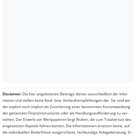
Dis­clai­mer:
Die hier an­ge­bo­te­nen Bei­trä­ge die­nen aus­schließ­lich der In­for­
ma­t­ion und stel­len kei­ne Kauf- bzw. Ver­kaufs­em­pfeh­lung­en dar. Sie sind we­
der ex­pli­zit noch im­pli­zit als Zu­sich­er­ung ei­ner be­stim­mt­en Kurs­ent­wick­lung
der ge­nan­nt­en Fi­nanz­in­stru­men­te oder als Handl­ungs­auf­for­der­ung zu ver­
steh­en. Der Er­werb von Wert­pa­pier­en birgt Ri­si­ken, die zum To­tal­ver­lust des
ein­ge­setz­ten Ka­pi­tals füh­ren kön­nen. Die In­for­ma­tion­en er­setz­en kei­ne, auf
die in­di­vi­du­el­len Be­dür­fnis­se aus­ge­rich­te­te, fach­kun­di­ge An­la­ge­be­ra­tung. Ei­