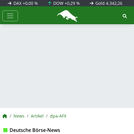
DAX
+0,00 %
DOW
+0,29 %
Gold
4.342,26
BörsenNEWS.de
BörsenNEWS.de
News
Artikel
dpa-AFX
Deutsche Börse-News