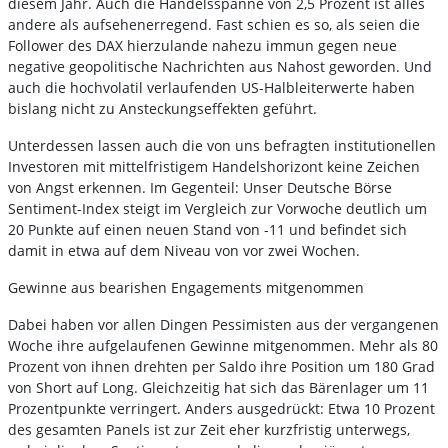
diesem Jahr. Auch die Handelsspanne von 2,5 Prozent ist alles
andere als aufsehenerregend. Fast schien es so, als seien die
Follower des DAX hierzulande nahezu immun gegen neue
negative geopolitische Nachrichten aus Nahost geworden. Und
auch die hochvolatil verlaufenden US-Halbleiterwerte haben
bislang nicht zu Ansteckungseffekten geführt.
Unterdessen lassen auch die von uns befragten institutionellen
Investoren mit mittelfristigem Handelshorizont keine Zeichen
von Angst erkennen. Im Gegenteil: Unser Deutsche Börse
Sentiment-Index steigt im Vergleich zur Vorwoche deutlich um
20 Punkte auf einen neuen Stand von -11 und befindet sich
damit in etwa auf dem Niveau von vor zwei Wochen.
Gewinne aus bearishen Engagements mitgenommen
Dabei haben vor allen Dingen Pessimisten aus der vergangenen
Woche ihre aufgelaufenen Gewinne mitgenommen. Mehr als 80
Prozent von ihnen drehten per Saldo ihre Position um 180 Grad
von Short auf Long. Gleichzeitig hat sich das Bärenlager um 11
Prozentpunkte verringert. Anders ausgedrückt: Etwa 10 Prozent
des gesamten Panels ist zur Zeit eher kurzfristig unterwegs,