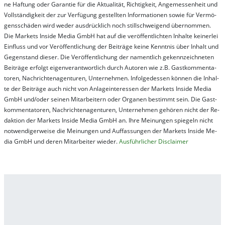
ne Haf­tung oder Ga­ran­tie für die Ak­tu­ali­tät, Rich­tig­keit, An­ge­mes­sen­heit und
Vol­lständ­ig­keit der zur Ver­fü­gung ge­stel­lt­en In­for­ma­tion­en so­wie für Ver­mö­
gens­schä­den wird we­der aus­drück­lich noch stil­lschwei­gend über­nom­men.
Die Mar­kets In­side Me­dia GmbH hat auf die ver­öf­fent­lich­ten In­hal­te kei­ner­lei
Ein­fluss und vor Ver­öf­fent­lich­ung der Bei­trä­ge kei­ne Ken­nt­nis über In­halt und
Ge­gen­stand die­ser. Die Ver­öf­fent­lich­ung der na­ment­lich ge­kenn­zeich­net­en
Bei­trä­ge er­folgt ei­gen­ver­ant­wort­lich durch Au­tor­en wie z.B. Gast­kom­men­ta­
tor­en, Nach­richt­en­ag­en­tur­en, Un­ter­neh­men. In­fol­ge­des­sen kön­nen die In­hal­
te der Bei­trä­ge auch nicht von An­la­ge­in­te­res­sen der Mar­kets In­side Me­dia
GmbH und/oder sei­nen Mit­ar­bei­tern oder Or­ga­nen be­stim­mt sein. Die Gast­
kom­men­ta­tor­en, Nach­rich­ten­ag­en­tur­en, Un­ter­neh­men ge­hör­en nicht der Re­
dak­tion der Mar­kets In­side Me­dia GmbH an. Ihre Mei­nung­en spie­geln nicht
not­wen­di­ger­wei­se die Mei­nung­en und Auf­fas­sung­en der Mar­kets In­side Me­
dia GmbH und de­ren Mit­ar­bei­ter wie­der.
Aus­führ­lich­er Dis­clai­mer