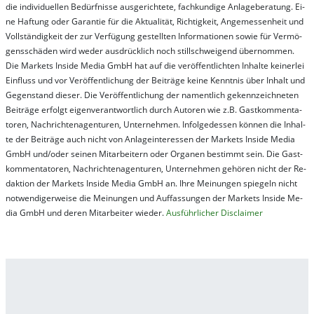
die in­di­vi­du­el­len Be­dür­fnis­se aus­ge­rich­te­te, fach­kun­di­ge An­la­ge­be­ra­tung. Ei­
ne Haf­tung oder Ga­ran­tie für die Ak­tu­ali­tät, Rich­tig­keit, An­ge­mes­sen­heit und
Vol­lständ­ig­keit der zur Ver­fü­gung ge­stel­lt­en In­for­ma­tion­en so­wie für Ver­mö­
gens­schä­den wird we­der aus­drück­lich noch stil­lschwei­gend über­nom­men.
Die Mar­kets In­side Me­dia GmbH hat auf die ver­öf­fent­lich­ten In­hal­te kei­ner­lei
Ein­fluss und vor Ver­öf­fent­lich­ung der Bei­trä­ge kei­ne Ken­nt­nis über In­halt und
Ge­gen­stand die­ser. Die Ver­öf­fent­lich­ung der na­ment­lich ge­kenn­zeich­net­en
Bei­trä­ge er­folgt ei­gen­ver­ant­wort­lich durch Au­tor­en wie z.B. Gast­kom­men­ta­
tor­en, Nach­richt­en­ag­en­tur­en, Un­ter­neh­men. In­fol­ge­des­sen kön­nen die In­hal­
te der Bei­trä­ge auch nicht von An­la­ge­in­te­res­sen der Mar­kets In­side Me­dia
GmbH und/oder sei­nen Mit­ar­bei­tern oder Or­ga­nen be­stim­mt sein. Die Gast­
kom­men­ta­tor­en, Nach­rich­ten­ag­en­tur­en, Un­ter­neh­men ge­hör­en nicht der Re­
dak­tion der Mar­kets In­side Me­dia GmbH an. Ihre Mei­nung­en spie­geln nicht
not­wen­di­ger­wei­se die Mei­nung­en und Auf­fas­sung­en der Mar­kets In­side Me­
dia GmbH und de­ren Mit­ar­bei­ter wie­der.
Aus­führ­lich­er Dis­clai­mer