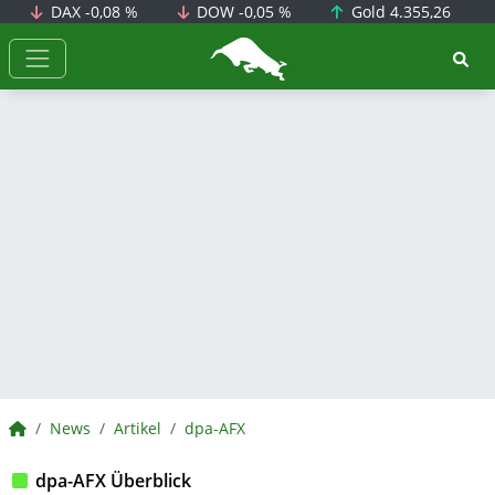
DAX
-0,08 %
DOW
-0,05 %
Gold
4.355,26
BörsenNEWS.de
BörsenNEWS.de
News
Artikel
dpa-AFX
dpa-AFX Überblick