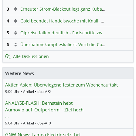
3
Erneuter Strom-Blackout legt ganz Kuba lahm
Hauptdiskus
4
Gold beendet Handelswoche mit Knall: Barrick Mining – Ist diese Aktie wieder ein Kauf?
5
Ölpreise fallen deutlich - Fortschritte zwischen USA und Iran belasten
6
Übernahmekampf eskaliert: Wird die Commerzbank italienisch?
Alle Diskussionen
Weitere News
Aktien Asien: Überwiegend fester zum Wochenauftakt
9:06 Uhr • Artikel • dpa-AFX
ANALYSE-FLASH: Bernstein hebt
Aumovio auf 'Outperform' - Ziel hoch
…
9:04 Uhr • Artikel • dpa-AFX
GNW-News: Tampa Electric setzt bei