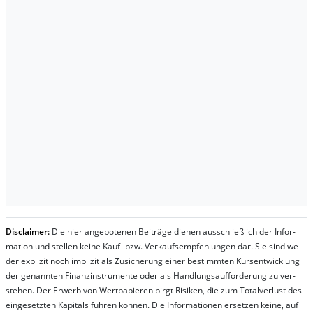
Dis­clai­mer:
Die hier an­ge­bo­te­nen Bei­trä­ge die­nen aus­schließ­lich der In­for­
ma­t­ion und stel­len kei­ne Kauf- bzw. Ver­kaufs­em­pfeh­lung­en dar. Sie sind we­
der ex­pli­zit noch im­pli­zit als Zu­sich­er­ung ei­ner be­stim­mt­en Kurs­ent­wick­lung
der ge­nan­nt­en Fi­nanz­in­stru­men­te oder als Handl­ungs­auf­for­der­ung zu ver­
steh­en. Der Er­werb von Wert­pa­pier­en birgt Ri­si­ken, die zum To­tal­ver­lust des
ein­ge­setz­ten Ka­pi­tals füh­ren kön­nen. Die In­for­ma­tion­en er­setz­en kei­ne, auf