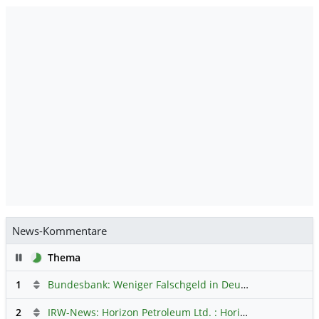
News-Kommentare
Pause
Thema
1
Bundesbank: Weniger Falschgeld in Deutschland
Hauptdi
2
IRW-News: Horizon Petroleum Ltd. : Horizon Petroleum beginnt mit der Testförderung im Projekt Lachowice in Polen und schließt die Platzierung einer überzeichneten Wandelanleihe ab