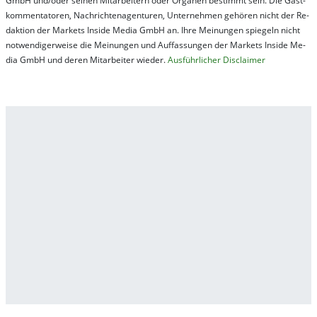
GmbH und/oder sei­nen Mit­ar­bei­tern oder Or­ga­nen be­stim­mt sein. Die Gast­
kom­men­ta­tor­en, Nach­rich­ten­ag­en­tur­en, Un­ter­neh­men ge­hör­en nicht der Re­
dak­tion der Mar­kets In­side Me­dia GmbH an. Ihre Mei­nung­en spie­geln nicht
not­wen­di­ger­wei­se die Mei­nung­en und Auf­fas­sung­en der Mar­kets In­side Me­
dia GmbH und de­ren Mit­ar­bei­ter wie­der.
Aus­führ­lich­er Dis­clai­mer