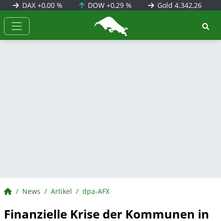
DAX
+0,00 %
DOW
+0,29 %
Gold
4.342,26
BörsenNEWS.de
BörsenNEWS.de
News
Artikel
dpa-AFX
Finanzielle Krise der Kommunen in