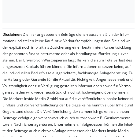
Dis­clai­mer:
Die hier an­ge­bo­te­nen Bei­trä­ge die­nen aus­schließ­lich der In­for­
ma­t­ion und stel­len kei­ne Kauf- bzw. Ver­kaufs­em­pfeh­lung­en dar. Sie sind we­
der ex­pli­zit noch im­pli­zit als Zu­sich­er­ung ei­ner be­stim­mt­en Kurs­ent­wick­lung
der ge­nan­nt­en Fi­nanz­in­stru­men­te oder als Handl­ungs­auf­for­der­ung zu ver­
steh­en. Der Er­werb von Wert­pa­pier­en birgt Ri­si­ken, die zum To­tal­ver­lust des
ein­ge­setz­ten Ka­pi­tals füh­ren kön­nen. Die In­for­ma­tion­en er­setz­en kei­ne, auf
die in­di­vi­du­el­len Be­dür­fnis­se aus­ge­rich­te­te, fach­kun­di­ge An­la­ge­be­ra­tung. Ei­
ne Haf­tung oder Ga­ran­tie für die Ak­tu­ali­tät, Rich­tig­keit, An­ge­mes­sen­heit und
Vol­lständ­ig­keit der zur Ver­fü­gung ge­stel­lt­en In­for­ma­tion­en so­wie für Ver­mö­
gens­schä­den wird we­der aus­drück­lich noch stil­lschwei­gend über­nom­men.
Die Mar­kets In­side Me­dia GmbH hat auf die ver­öf­fent­lich­ten In­hal­te kei­ner­lei
Ein­fluss und vor Ver­öf­fent­lich­ung der Bei­trä­ge kei­ne Ken­nt­nis über In­halt und
Ge­gen­stand die­ser. Die Ver­öf­fent­lich­ung der na­ment­lich ge­kenn­zeich­net­en
Bei­trä­ge er­folgt ei­gen­ver­ant­wort­lich durch Au­tor­en wie z.B. Gast­kom­men­ta­
tor­en, Nach­richt­en­ag­en­tur­en, Un­ter­neh­men. In­fol­ge­des­sen kön­nen die In­hal­
te der Bei­trä­ge auch nicht von An­la­ge­in­te­res­sen der Mar­kets In­side Me­dia