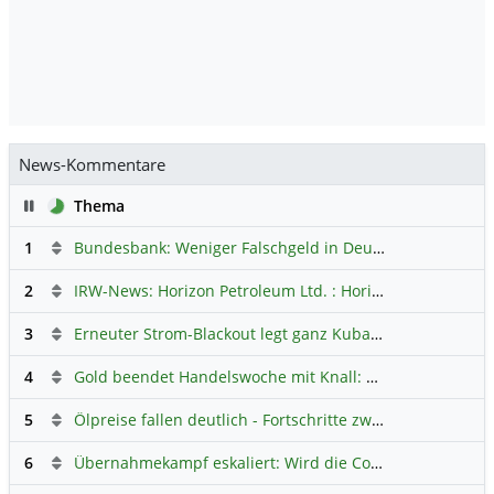
News-Kommentare
Pause
Thema
1
Bundesbank: Weniger Falschgeld in Deutschland
Hauptdi
2
IRW-News: Horizon Petroleum Ltd. : Horizon Petroleum beginnt mit der Testförderung im Projekt Lachowice in Polen und schließt die Platzierung einer überzeichneten Wandelanleihe ab
3
Erneuter Strom-Blackout legt ganz Kuba lahm
Hauptdiskus
4
Gold beendet Handelswoche mit Knall: Barrick Mining – Ist diese Aktie wieder ein Kauf?
5
Ölpreise fallen deutlich - Fortschritte zwischen USA und Iran belasten
6
Übernahmekampf eskaliert: Wird die Commerzbank italienisch?