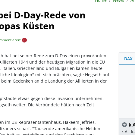
Home
News
Ar
bei D-Day-Rede von
ropas Küsten
ommentieren:
0
th hat bei seiner Rede zum D-Day einen provokanten
DAX
lliierten 1944 und der heutigen Migration in die EU
, Italien, Griechenland und Bulgarien kämen heute
liche Ideologien" mit sich brächten, sagte Hegseth auf
r beim Gedenken an die Landung der Alliierten in der
tstädte etwas gegen diese Invasion unternehmen,
Hegseth weiter. Die Verbündete hätten noch Zeit
n im US-Repräsentantenhaus, Hakeem Jeffries,
k.A
blikaners scharf. "Tausende amerikanische Helden
k.A.
k.
reiheit zu verteidigen und den Faschismus zu