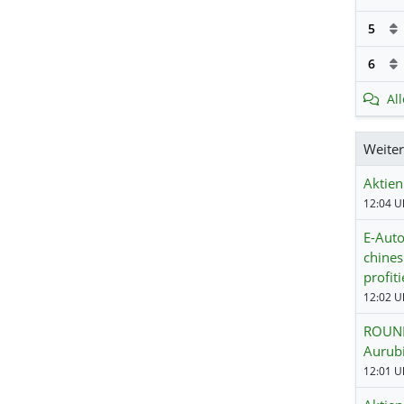
5
6
Al
Weite
Aktien
12:04 Uh
E-Aut
chines
profit
12:02 Uh
ROUNDU
Aurubi
12:01 Uh