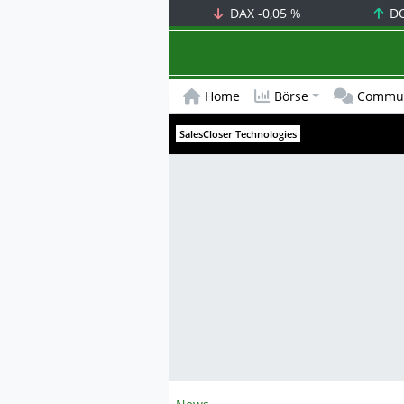
DAX
-0,05 %
D
Home
Börse
Commun
SalesCloser Technologies