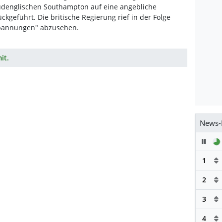
üdenglischen Southampton auf eine angebliche
kgeführt. Die britische Regierung rief in der Folge
Spannungen" abzusehen.
it.
News-
Pau
1
2
3
4