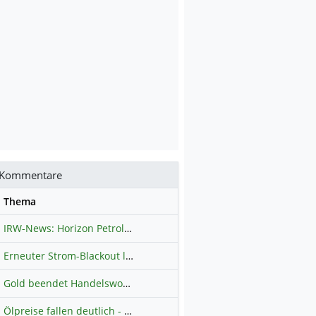
Kommentare
se
Thema
IRW-News: Horizon Petroleum Ltd. : Horizon Petroleum beginnt mit der Testförderung im Projekt Lachowice in Polen und schließt die Platzierung einer überzeichneten Wandelanleihe ab
Erneuter Strom-Blackout legt ganz Kuba lahm
Hauptdiskussion
Gold beendet Handelswoche mit Knall: Barrick Mining – Ist diese Aktie wieder ein Kauf?
Ölpreise fallen deutlich - Fortschritte zwischen USA und Iran belasten