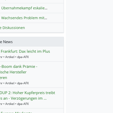
Übernahmekampf eskaliert: Wird die Commerzbank italienisch?
H
Wachsendes Problem mit kriminellen Kunden im Online-Handel
H
le Diskussionen
re News
 Frankfurt: Dax leicht im Plus
r • Artikel • dpa-AFX
o-Boom dank Prämie -
ische Hersteller
ieren
r • Artikel • dpa-AFX
P 2: Hoher Kupferpreis treibt
s an - Verzögerungen im …
r • Artikel • dpa-AFX