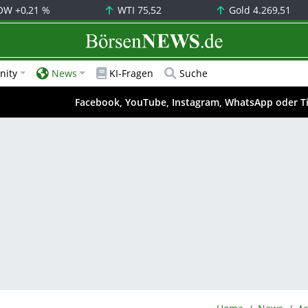
OW
+0,21 %
WTI
75,52
Gold
4.269,51
BörsenNEWS.de
ity
News
KI-Fragen
Suche
Facebook, YouTube, Instagram, WhatsApp oder T
BörsenNEWS.de