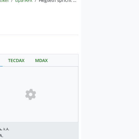
tikel
dpa-AFX
Hegseth spricht bei D-Day-Rede von 'Invasion' an Europas Küsten
TECDAX
MDAX
.
k.A.
A.