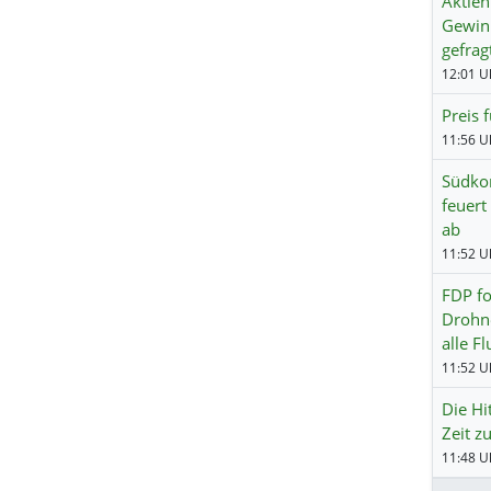
Aktien
Gewin
gefrag
12:01 Uh
Preis 
11:56 Uh
Südko
feuert
ab
11:52 Uh
FDP fo
Drohn
alle F
11:52 Uh
Die Hi
Zeit 
11:48 Uh