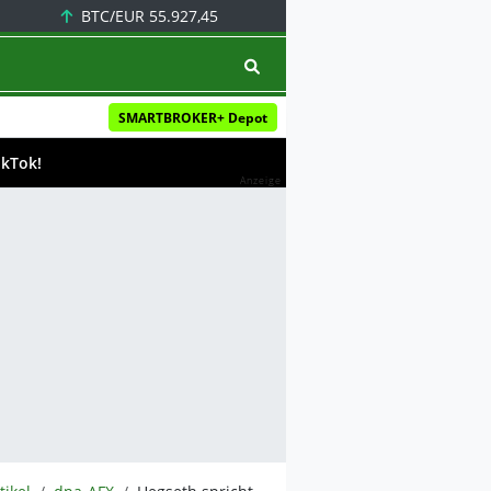
BTC/EUR
55.927,45
SMARTBROKER+ Depot
ikTok!
Anzeige