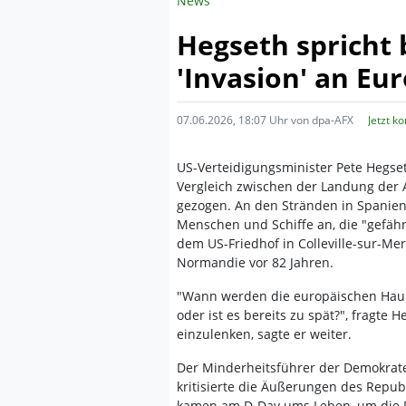
News
Hegseth spricht 
'Invasion' an Eu
07.06.2026, 18:07 Uhr von dpa-AFX
Jetzt k
US-Verteidigungsminister Pete Hegse
Vergleich zwischen der Landung der A
gezogen. An den Stränden in Spanien
Menschen und Schiffe an, die "gefähr
dem US-Friedhof in Colleville-sur-Me
Normandie vor 82 Jahren.
"Wann werden die europäischen Haup
oder ist es bereits zu spät?", fragte 
einzulenken, sagte er weiter.
Der Minderheitsführer der Demokrate
kritisierte die Äußerungen des Repu
kamen am D-Day ums Leben, um die F