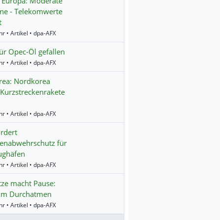
 Europa: Moderate
ne - Telekomwerte
t
r • Artikel • dpa-AFX
für Opec-Öl gefallen
r • Artikel • dpa-AFX
rea: Nordkorea
 Kurzstreckenrakete
r • Artikel • dpa-AFX
rdert
enabwehrschutz für
lughäfen
r • Artikel • dpa-AFX
tze macht Pause:
zum Durchatmen
r • Artikel • dpa-AFX