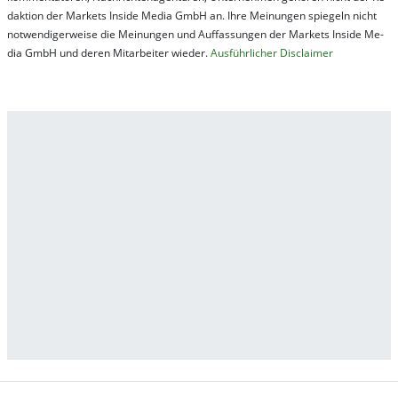
dak­tion der Mar­kets In­side Me­dia GmbH an. Ihre Mei­nung­en spie­geln nicht
not­wen­di­ger­wei­se die Mei­nung­en und Auf­fas­sung­en der Mar­kets In­side Me­
dia GmbH und de­ren Mit­ar­bei­ter wie­der.
Aus­führ­lich­er Dis­clai­mer