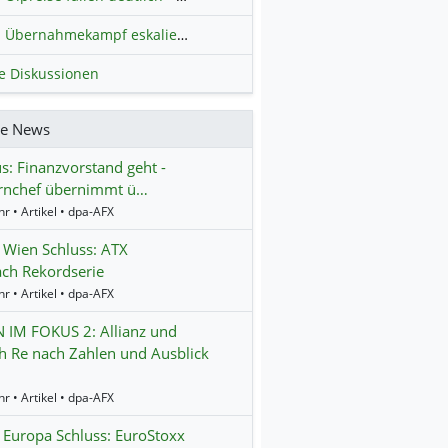
Übernahmekampf eskaliert: Wird die Commerzbank italienisch?
H
le Diskussionen
re News
us: Finanzvorstand geht -
rnchef übernimmt ü…
r • Artikel • dpa-AFX
 Wien Schluss: ATX
nach Rekordserie
r • Artikel • dpa-AFX
 IM FOKUS 2: Allianz und
 Re nach Zahlen und Ausblick
r • Artikel • dpa-AFX
 Europa Schluss: EuroStoxx