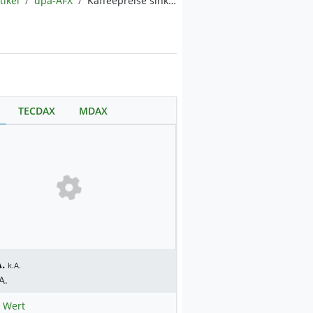
tikel
dpa-AFX
Kaffeepreise sinken erneut
TECDAX
MDAX
.
k.A.
A.
 Wert