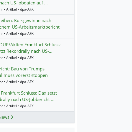
 nach US-Jobdaten auf …
r • Artikel • dpa-AFX
eihen: Kursgewinne nach
chem US-Arbeitsmarktbericht
r • Artikel • dpa-AFX
UP/Aktien Frankfurt Schluss:
tzt Rekordrally nach US-…
r • Artikel • dpa-AFX
icht: Bau von Trumps
al muss vorerst stoppen
r • Artikel • dpa-AFX
 Frankfurt Schluss: Dax setzt
rally nach US-Jobbericht …
r • Artikel • dpa-AFX
News