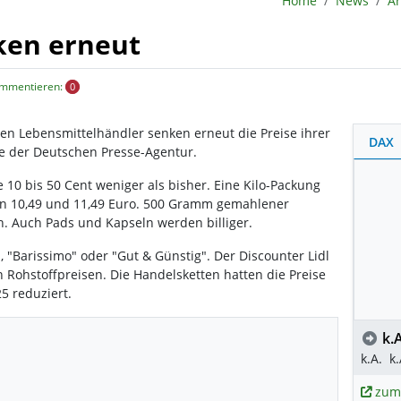
Home
News
Ar
ken erneut
ommentieren:
0
ßen Lebensmittelhändler senken erneut die Preise ihrer
DAX
e der Deutschen Presse-Agentur.
 10 bis 50 Cent weniger als bisher. Eine Kilo-Packung
hen 10,49 und 11,49 Euro. 500 Gramm gemahlener
ch. Auch Pads und Kapseln werden billiger.
 "Barissimo" oder "Gut & Günstig". Der Discounter Lidl
 Rohstoffpreisen. Die Handelsketten hatten die Preise
5 reduziert.
k.A
k.A.
k.
zum