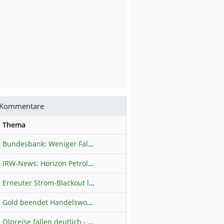
Kommentare
se
Thema
Bundesbank: Weniger Falschgeld in Deutschland
Hauptdiskussion
IRW-News: Horizon Petroleum Ltd. : Horizon Petroleum beginnt mit der Testförderung im Projekt Lachowice in Polen und schließt die Platzierung einer überzeichneten Wandelanleihe ab
Erneuter Strom-Blackout legt ganz Kuba lahm
Hauptdiskussion
Gold beendet Handelswoche mit Knall: Barrick Mining – Ist diese Aktie wieder ein Kauf?
Ölpreise fallen deutlich - Fortschritte zwischen USA und Iran belasten