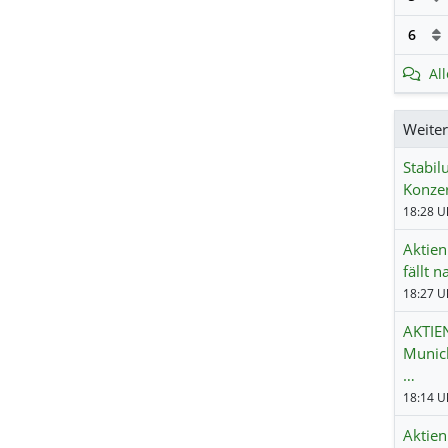
6
Al
Weite
Stabil
Konze
18:28 Uh
Aktien
fällt 
18:27 Uh
AKTIEN
Munich
…
18:14 Uh
Aktien