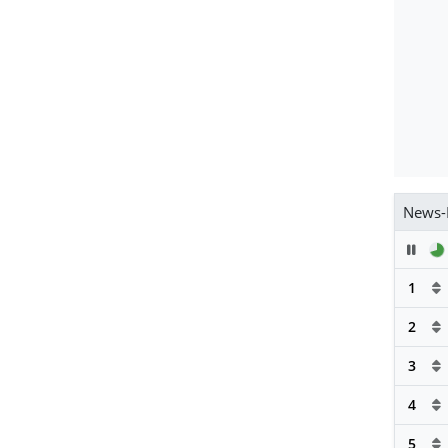
News-
Pau
1
2
3
4
5