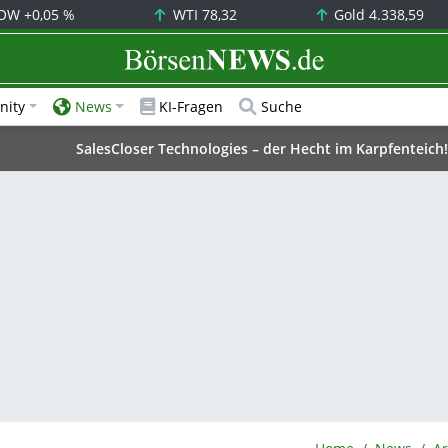
OW
+0,05 %
WTI
78,32
Gold
4.338,59
BörsenNEWS.de
ity
News
KI-Fragen
Suche
SalesCloser Technologies – der Hecht im Karpfenteich!
BörsenNEWS.de