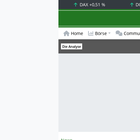
DAX
+0,51 %
D
Home
Börse
Commun
Die Analyse