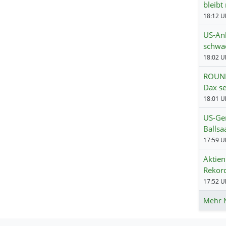
bleibt
18:12 Uh
US-Anl
schwa
18:02 Uh
ROUND
Dax se
18:01 Uh
US-Ger
Ballsa
17:59 Uh
Aktien
Rekord
17:52 Uh
Mehr 