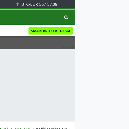
BTC/EUR
56.157,08
SMARTBROKER+ Depot
Anzeige