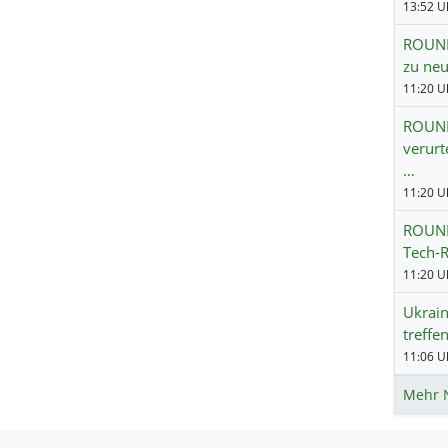
ROUNDU
zu neu
11:20 Uh
ROUND
verurt
…
11:20 Uh
ROUND
Tech-R
11:20 Uh
Ukrain
treffe
11:06 Uh
Mehr 