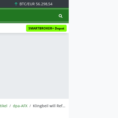
BTC/EUR
56.298,54
SMARTBROKER+ Depot
tikel
dpa-AFX
Klingbeil will Reform-Knoten durchschlagen