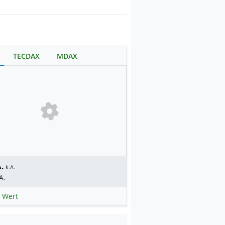
TECDAX
MDAX
.
k.A.
A.
 Wert