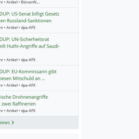
13:52 Uhr • Artikel • BörsenNEWS.de
P: US-Senat billigt Gesetz
en Russland-Sanktionen
r • Artikel • dpa-AFX
UP: UN-Sicherheitsrat
eilt Huthi-Angriffe auf Saudi-
r • Artikel • dpa-AFX
UP: EU-Kommissarin gibt
iesen Mitschuld an …
r • Artikel • dpa-AFX
ische Drohnenangriffe
n zwei Raffinerien
r • Artikel • dpa-AFX
News