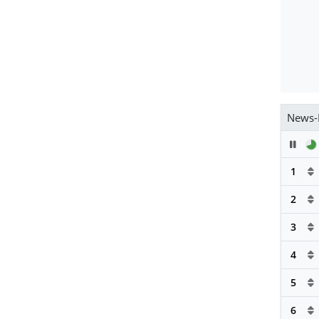
News-
Pau
1
2
3
4
5
6