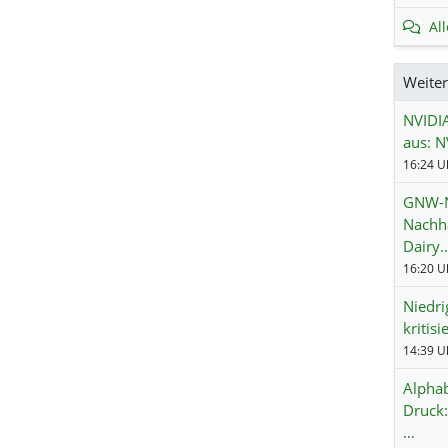
Al
Weite
NVIDIA
aus: N
GNW-Ne
Nachha
Dairy
16:20 Uh
Niedri
kritis
14:39 Uh
Alphab
Druck:
…