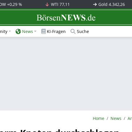
OW
+0,29 %
WTI
77,11
Gold
4.342,26
BörsenNEWS.de
ity
News
KI-Fragen
Suche
BörsenNEWS.de
Home
News
Ar