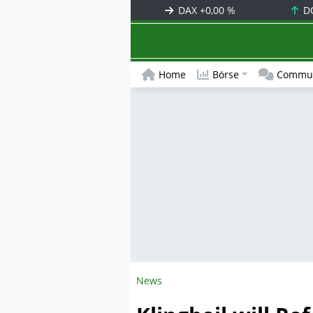
DAX
+0,00 %
D
Home
Börse
Commun
News