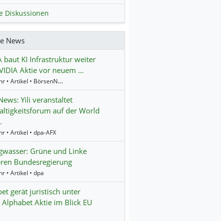
le Diskussionen
re News
 baut KI Infrastruktur weiter
VIDIA Aktie vor neuem …
16:24 Uhr • Artikel • BörsenNEWS.de
ws: Yili veranstaltet
ltigkeitsforum auf der World
…
r • Artikel • dpa-AFX
gwasser: Grüne und Linke
ieren Bundesregierung
r • Artikel • dpa
et gerät juristisch unter
 Alphabet Aktie im Blick EU