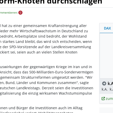
eform-Knoten durchschlagen
ommentieren:
0
l hat zu einer gemeinsamen Kraftanstrengung aller
DAX
wieder mehr Wirtschaftswachstum in Deutschland zu
k bedroht, Arbeitsplätze sind bedroht, der Wohlstand
n starkes Land bleibt, das wird sich entscheiden, wenn
gte der SPD-Vorsitzende auf der Landkreisversammlung
ckiert sei, seien auch an vielen Stellen Knoten
Auswirkungen der gegenwärtigen Kriege im Iran und in
r Ansicht, dass das 500-Milliarden-Euro-Sondervermögen
nd gemeinsam Strukturreformen umgesetzt werden. "Wir
en, Bund, Länder und Kommunen zusammen", sagte
k.A
eutschen Landkreistags. Derzeit seien die Investitionen
k.A.
k.
italisierung die einzig wirksamen Wachstumsimpulse
zum
innen und Bürger die Investitionen auch im Alltag