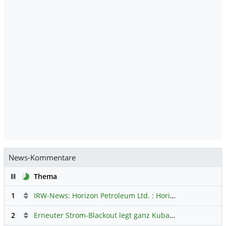
News-Kommentare
Pause
Thema
1
IRW-News: Horizon Petroleum Ltd. : Horizon Petroleum beginnt mit der Testförderung im Projekt Lachowice in Polen und schließt die Platzierung einer überzeichneten Wandelanleihe ab
2
Erneuter Strom-Blackout legt ganz Kuba lahm
Hauptdiskus