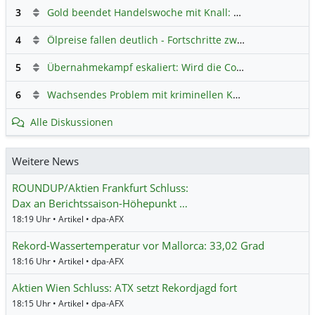
3
Gold beendet Handelswoche mit Knall: Barrick Mining – Ist diese Aktie wieder ein Kauf?
4
Ölpreise fallen deutlich - Fortschritte zwischen USA und Iran belasten
5
Übernahmekampf eskaliert: Wird die Commerzbank italienisch?
6
Wachsendes Problem mit kriminellen Kunden im Online-Handel
Alle Diskussionen
Weitere News
ROUNDUP/Aktien Frankfurt Schluss:
Dax an Berichtssaison-Höhepunkt …
18:19 Uhr • Artikel • dpa-AFX
Rekord-Wassertemperatur vor Mallorca: 33,02 Grad
18:16 Uhr • Artikel • dpa-AFX
Aktien Wien Schluss: ATX setzt Rekordjagd fort
18:15 Uhr • Artikel • dpa-AFX