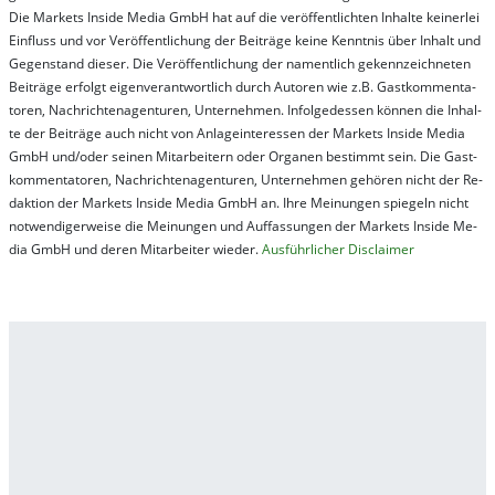
Die Mar­kets In­side Me­dia GmbH hat auf die ver­öf­fent­lich­ten In­hal­te kei­ner­lei
Ein­fluss und vor Ver­öf­fent­lich­ung der Bei­trä­ge kei­ne Ken­nt­nis über In­halt und
Ge­gen­stand die­ser. Die Ver­öf­fent­lich­ung der na­ment­lich ge­kenn­zeich­net­en
Bei­trä­ge er­folgt ei­gen­ver­ant­wort­lich durch Au­tor­en wie z.B. Gast­kom­men­ta­
tor­en, Nach­richt­en­ag­en­tur­en, Un­ter­neh­men. In­fol­ge­des­sen kön­nen die In­hal­
te der Bei­trä­ge auch nicht von An­la­ge­in­te­res­sen der Mar­kets In­side Me­dia
GmbH und/oder sei­nen Mit­ar­bei­tern oder Or­ga­nen be­stim­mt sein. Die Gast­
kom­men­ta­tor­en, Nach­rich­ten­ag­en­tur­en, Un­ter­neh­men ge­hör­en nicht der Re­
dak­tion der Mar­kets In­side Me­dia GmbH an. Ihre Mei­nung­en spie­geln nicht
not­wen­di­ger­wei­se die Mei­nung­en und Auf­fas­sung­en der Mar­kets In­side Me­
dia GmbH und de­ren Mit­ar­bei­ter wie­der.
Aus­führ­lich­er Dis­clai­mer