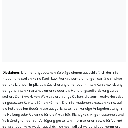
Dis­clai­mer:
Die hier an­ge­bo­te­nen Bei­trä­ge die­nen aus­schließ­lich der In­for­
ma­t­ion und stel­len kei­ne Kauf- bzw. Ver­kaufs­em­pfeh­lung­en dar. Sie sind we­
der ex­pli­zit noch im­pli­zit als Zu­sich­er­ung ei­ner be­stim­mt­en Kurs­ent­wick­lung
der ge­nan­nt­en Fi­nanz­in­stru­men­te oder als Handl­ungs­auf­for­der­ung zu ver­
steh­en. Der Er­werb von Wert­pa­pier­en birgt Ri­si­ken, die zum To­tal­ver­lust des
ein­ge­setz­ten Ka­pi­tals füh­ren kön­nen. Die In­for­ma­tion­en er­setz­en kei­ne, auf
die in­di­vi­du­el­len Be­dür­fnis­se aus­ge­rich­te­te, fach­kun­di­ge An­la­ge­be­ra­tung. Ei­
ne Haf­tung oder Ga­ran­tie für die Ak­tu­ali­tät, Rich­tig­keit, An­ge­mes­sen­heit und
Vol­lständ­ig­keit der zur Ver­fü­gung ge­stel­lt­en In­for­ma­tion­en so­wie für Ver­mö­
gens­schä­den wird we­der aus­drück­lich noch stil­lschwei­gend über­nom­men.