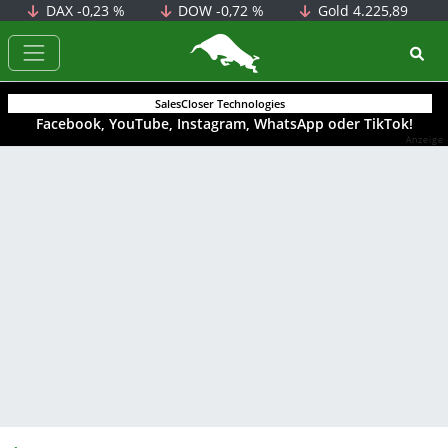
DAX
-0,23 %
DOW
-0,72 %
Gold
4.225,89
BörsenNEWS.de
SalesCloser Technologies
Facebook, YouTube, Instagram, WhatsApp oder TikTok!
Anzeige