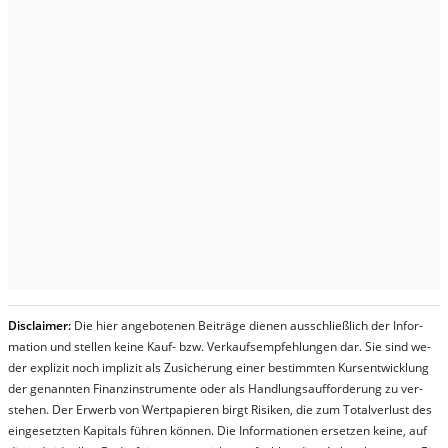
Dis­clai­mer:
Die hier an­ge­bo­te­nen Bei­trä­ge die­nen aus­schließ­lich der In­for­
ma­t­ion und stel­len kei­ne Kauf- bzw. Ver­kaufs­em­pfeh­lung­en dar. Sie sind we­
der ex­pli­zit noch im­pli­zit als Zu­sich­er­ung ei­ner be­stim­mt­en Kurs­ent­wick­lung
der ge­nan­nt­en Fi­nanz­in­stru­men­te oder als Handl­ungs­auf­for­der­ung zu ver­
steh­en. Der Er­werb von Wert­pa­pier­en birgt Ri­si­ken, die zum To­tal­ver­lust des
ein­ge­setz­ten Ka­pi­tals füh­ren kön­nen. Die In­for­ma­tion­en er­setz­en kei­ne, auf