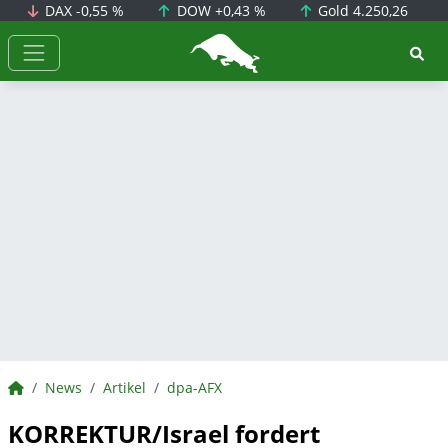
DAX
-0,55 %
DOW
+0,43 %
Gold
4.250,26
BörsenNEWS.de
BörsenNEWS.de
News
Artikel
dpa-AFX
KORREKTUR/Israel fordert