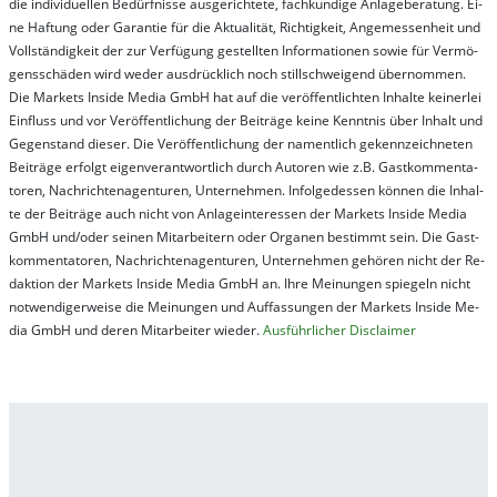
die in­di­vi­du­el­len Be­dür­fnis­se aus­ge­rich­te­te, fach­kun­di­ge An­la­ge­be­ra­tung. Ei­
ne Haf­tung oder Ga­ran­tie für die Ak­tu­ali­tät, Rich­tig­keit, An­ge­mes­sen­heit und
Vol­lständ­ig­keit der zur Ver­fü­gung ge­stel­lt­en In­for­ma­tion­en so­wie für Ver­mö­
gens­schä­den wird we­der aus­drück­lich noch stil­lschwei­gend über­nom­men.
Die Mar­kets In­side Me­dia GmbH hat auf die ver­öf­fent­lich­ten In­hal­te kei­ner­lei
Ein­fluss und vor Ver­öf­fent­lich­ung der Bei­trä­ge kei­ne Ken­nt­nis über In­halt und
Ge­gen­stand die­ser. Die Ver­öf­fent­lich­ung der na­ment­lich ge­kenn­zeich­net­en
Bei­trä­ge er­folgt ei­gen­ver­ant­wort­lich durch Au­tor­en wie z.B. Gast­kom­men­ta­
tor­en, Nach­richt­en­ag­en­tur­en, Un­ter­neh­men. In­fol­ge­des­sen kön­nen die In­hal­
te der Bei­trä­ge auch nicht von An­la­ge­in­te­res­sen der Mar­kets In­side Me­dia
GmbH und/oder sei­nen Mit­ar­bei­tern oder Or­ga­nen be­stim­mt sein. Die Gast­
kom­men­ta­tor­en, Nach­rich­ten­ag­en­tur­en, Un­ter­neh­men ge­hör­en nicht der Re­
dak­tion der Mar­kets In­side Me­dia GmbH an. Ihre Mei­nung­en spie­geln nicht
not­wen­di­ger­wei­se die Mei­nung­en und Auf­fas­sung­en der Mar­kets In­side Me­
dia GmbH und de­ren Mit­ar­bei­ter wie­der.
Aus­führ­lich­er Dis­clai­mer