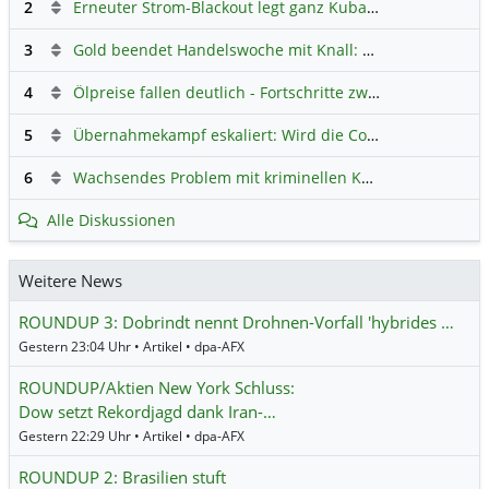
2
Erneuter Strom-Blackout legt ganz Kuba lahm
Hauptdiskus
3
Gold beendet Handelswoche mit Knall: Barrick Mining – Ist diese Aktie wieder ein Kauf?
4
Ölpreise fallen deutlich - Fortschritte zwischen USA und Iran belasten
5
Übernahmekampf eskaliert: Wird die Commerzbank italienisch?
6
Wachsendes Problem mit kriminellen Kunden im Online-Handel
Alle Diskussionen
Weitere News
ROUNDUP 3: Dobrindt nennt Drohnen-Vorfall 'hybrides …
Gestern 23:04 Uhr • Artikel • dpa-AFX
ROUNDUP/Aktien New York Schluss:
Dow setzt Rekordjagd dank Iran-…
Gestern 22:29 Uhr • Artikel • dpa-AFX
ROUNDUP 2: Brasilien stuft