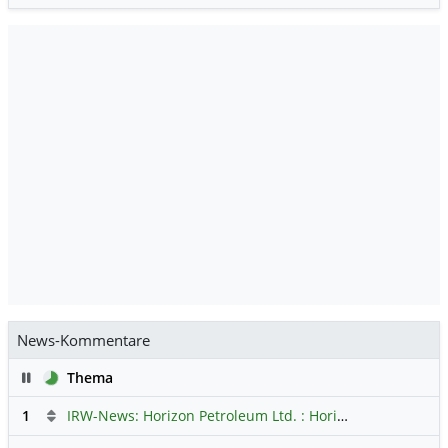
News-Kommentare
Pause
Thema
1
IRW-News: Horizon Petroleum Ltd. : Horizon Petroleum beginnt mit der Testförderung im Projekt Lachowice in Polen und schließt die Platzierung einer überzeichneten Wandelanleihe ab