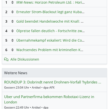
1
IRW-News: Horizon Petroleum Ltd. : Horizon Petroleum beginnt mit der Testförderung im Projekt Lachowice in Polen und schließt die Platzierung einer überzeichneten Wandelanleihe ab
2
Erneuter Strom-Blackout legt ganz Kuba lahm
Hauptdiskus
3
Gold beendet Handelswoche mit Knall: Barrick Mining – Ist diese Aktie wieder ein Kauf?
4
Ölpreise fallen deutlich - Fortschritte zwischen USA und Iran belasten
5
Übernahmekampf eskaliert: Wird die Commerzbank italienisch?
6
Wachsendes Problem mit kriminellen Kunden im Online-Handel
Alle Diskussionen
Weitere News
ROUNDUP 3: Dobrindt nennt Drohnen-Vorfall 'hybrides …
Gestern 23:04 Uhr • Artikel • dpa-AFX
Uber und Partnerfirma bekommen Robotaxi-Lizenz in
London
Gestern 22:49 Uhr • Artikel • dpa