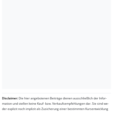
Dis­clai­mer:
Die hier an­ge­bo­te­nen Bei­trä­ge die­nen aus­schließ­lich der In­for­
ma­t­ion und stel­len kei­ne Kauf- bzw. Ver­kaufs­em­pfeh­lung­en dar. Sie sind we­
der ex­pli­zit noch im­pli­zit als Zu­sich­er­ung ei­ner be­stim­mt­en Kurs­ent­wick­lung