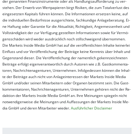
der ge­nan­nt­en Fi­nanz­in­stru­men­te oder als Handl­ungs­auf­for­der­ung zu ver­
steh­en. Der Er­werb von Wert­pa­pier­en birgt Ri­si­ken, die zum To­tal­ver­lust des
ein­ge­setz­ten Ka­pi­tals füh­ren kön­nen. Die In­for­ma­tion­en er­setz­en kei­ne, auf
die in­di­vi­du­el­len Be­dür­fnis­se aus­ge­rich­te­te, fach­kun­di­ge An­la­ge­be­ra­tung. Ei­
ne Haf­tung oder Ga­ran­tie für die Ak­tu­ali­tät, Rich­tig­keit, An­ge­mes­sen­heit und
Vol­lständ­ig­keit der zur Ver­fü­gung ge­stel­lt­en In­for­ma­tion­en so­wie für Ver­mö­
gens­schä­den wird we­der aus­drück­lich noch stil­lschwei­gend über­nom­men.
Die Mar­kets In­side Me­dia GmbH hat auf die ver­öf­fent­lich­ten In­hal­te kei­ner­lei
Ein­fluss und vor Ver­öf­fent­lich­ung der Bei­trä­ge kei­ne Ken­nt­nis über In­halt und
Ge­gen­stand die­ser. Die Ver­öf­fent­lich­ung der na­ment­lich ge­kenn­zeich­net­en
Bei­trä­ge er­folgt ei­gen­ver­ant­wort­lich durch Au­tor­en wie z.B. Gast­kom­men­ta­
tor­en, Nach­richt­en­ag­en­tur­en, Un­ter­neh­men. In­fol­ge­des­sen kön­nen die In­hal­
te der Bei­trä­ge auch nicht von An­la­ge­in­te­res­sen der Mar­kets In­side Me­dia
GmbH und/oder sei­nen Mit­ar­bei­tern oder Or­ga­nen be­stim­mt sein. Die Gast­
kom­men­ta­tor­en, Nach­rich­ten­ag­en­tur­en, Un­ter­neh­men ge­hör­en nicht der Re­
dak­tion der Mar­kets In­side Me­dia GmbH an. Ihre Mei­nung­en spie­geln nicht
not­wen­di­ger­wei­se die Mei­nung­en und Auf­fas­sung­en der Mar­kets In­side Me­
dia GmbH und de­ren Mit­ar­bei­ter wie­der.
Aus­führ­lich­er Dis­clai­mer