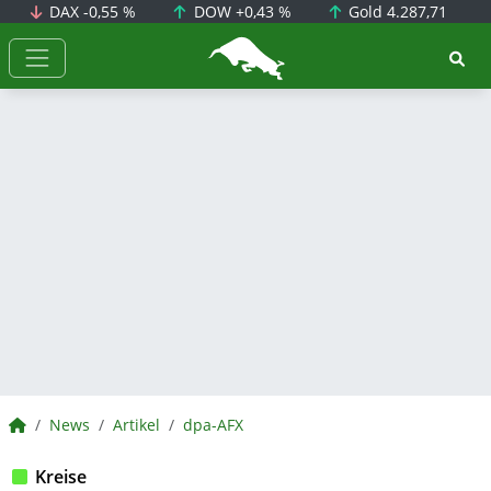
DAX
-0,55 %
DOW
+0,43 %
Gold
4.287,71
BörsenNEWS.de
BörsenNEWS.de
News
Artikel
dpa-AFX
Kreise