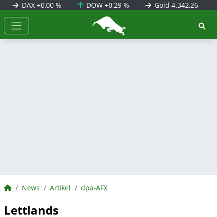
DAX
+0,00 %
DOW
+0,29 %
Gold
4.342,26
BörsenNEWS.de
BörsenNEWS.de
News
Artikel
dpa-AFX
Lettlands