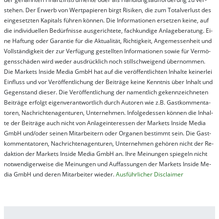
steh­en. Der Er­werb von Wert­pa­pier­en birgt Ri­si­ken, die zum To­tal­ver­lust des
ein­ge­setz­ten Ka­pi­tals füh­ren kön­nen. Die In­for­ma­tion­en er­setz­en kei­ne, auf
die in­di­vi­du­el­len Be­dür­fnis­se aus­ge­rich­te­te, fach­kun­di­ge An­la­ge­be­ra­tung. Ei­
ne Haf­tung oder Ga­ran­tie für die Ak­tu­ali­tät, Rich­tig­keit, An­ge­mes­sen­heit und
Vol­lständ­ig­keit der zur Ver­fü­gung ge­stel­lt­en In­for­ma­tion­en so­wie für Ver­mö­
gens­schä­den wird we­der aus­drück­lich noch stil­lschwei­gend über­nom­men.
Die Mar­kets In­side Me­dia GmbH hat auf die ver­öf­fent­lich­ten In­hal­te kei­ner­lei
Ein­fluss und vor Ver­öf­fent­lich­ung der Bei­trä­ge kei­ne Ken­nt­nis über In­halt und
Ge­gen­stand die­ser. Die Ver­öf­fent­lich­ung der na­ment­lich ge­kenn­zeich­net­en
Bei­trä­ge er­folgt ei­gen­ver­ant­wort­lich durch Au­tor­en wie z.B. Gast­kom­men­ta­
tor­en, Nach­richt­en­ag­en­tur­en, Un­ter­neh­men. In­fol­ge­des­sen kön­nen die In­hal­
te der Bei­trä­ge auch nicht von An­la­ge­in­te­res­sen der Mar­kets In­side Me­dia
GmbH und/oder sei­nen Mit­ar­bei­tern oder Or­ga­nen be­stim­mt sein. Die Gast­
kom­men­ta­tor­en, Nach­rich­ten­ag­en­tur­en, Un­ter­neh­men ge­hör­en nicht der Re­
dak­tion der Mar­kets In­side Me­dia GmbH an. Ihre Mei­nung­en spie­geln nicht
not­wen­di­ger­wei­se die Mei­nung­en und Auf­fas­sung­en der Mar­kets In­side Me­
dia GmbH und de­ren Mit­ar­bei­ter wie­der.
Aus­führ­lich­er Dis­clai­mer