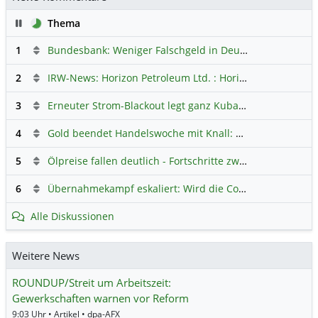
Pause
Thema
1
Bundesbank: Weniger Falschgeld in Deutschland
Hauptdi
2
IRW-News: Horizon Petroleum Ltd. : Horizon Petroleum beginnt mit der Testförderung im Projekt Lachowice in Polen und schließt die Platzierung einer überzeichneten Wandelanleihe ab
3
Erneuter Strom-Blackout legt ganz Kuba lahm
Hauptdiskus
4
Gold beendet Handelswoche mit Knall: Barrick Mining – Ist diese Aktie wieder ein Kauf?
5
Ölpreise fallen deutlich - Fortschritte zwischen USA und Iran belasten
6
Übernahmekampf eskaliert: Wird die Commerzbank italienisch?
Alle Diskussionen
Weitere News
ROUNDUP/Streit um Arbeitszeit:
Gewerkschaften warnen vor Reform
9:03 Uhr • Artikel • dpa-AFX