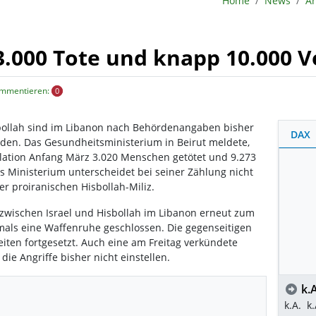
Home
News
Ar
3.000 Tote und knapp 10.000 V
ommentieren:
0
sbollah sind im Libanon nach Behördenangaben bisher
DAX
den. Das Gesundheitsministerium in Beirut meldete,
alation Anfang März 3.020 Menschen getötet und 9.273
s Ministerium unterscheidet bei seiner Zählung nicht
er proiranischen Hisbollah-Miliz.
 zwischen Israel und Hisbollah im Libanon erneut zum
tmals eine Waffenruhe geschlossen. Die gegenseitigen
iten fortgesetzt. Auch eine am Freitag verkündete
ie Angriffe bisher nicht einstellen.
k.A
k.A.
k.