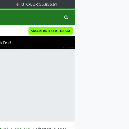
BTC/EUR
55.856,61
SMARTBROKER+ Depot
ikTok!
Anzeige