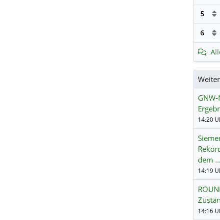
5
6
Al
Weite
GNW-N
Ergebn
14:20 Uh
Siemen
Rekord
dem 
ROUND
Zustä
14:16 Uh