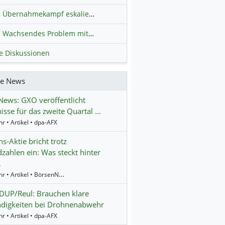
Übernahmekampf eskaliert: Wird die Commerzbank italienisch?
H
Wachsendes Problem mit kriminellen Kunden im Online-Handel
H
le Diskussionen
re News
ews: GXO veröffentlicht
isse für das zweite Quartal …
r • Artikel • dpa-AFX
s-Aktie bricht trotz
zahlen ein: Was steckt hinter
…
14:19 Uhr • Artikel • BörsenNEWS.de
UP/Reul: Brauchen klare
ndigkeiten bei Drohnenabwehr
r • Artikel • dpa-AFX