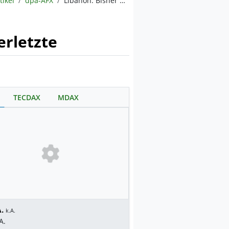
tikel
dpa-AFX
Libanon: Bisher mehr als 3.000 Tote und knapp 10.000 Verletzte
erletzte
TECDAX
MDAX
.
k.A.
A.