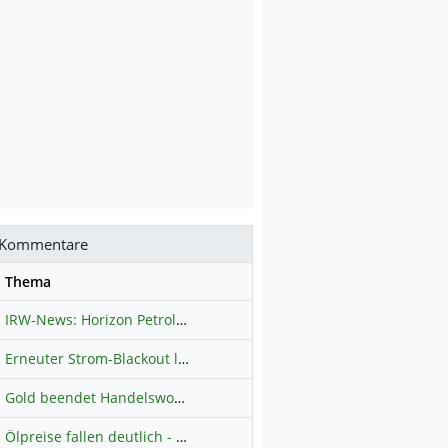
Kommentare
se
Thema
IRW-News: Horizon Petroleum Ltd. : Horizon Petroleum beginnt mit der Testförderung im Projekt Lachowice in Polen und schließt die Platzierung einer überzeichneten Wandelanleihe ab
Erneuter Strom-Blackout legt ganz Kuba lahm
Hauptdiskussion
Gold beendet Handelswoche mit Knall: Barrick Mining – Ist diese Aktie wieder ein Kauf?
Ölpreise fallen deutlich - Fortschritte zwischen USA und Iran belasten