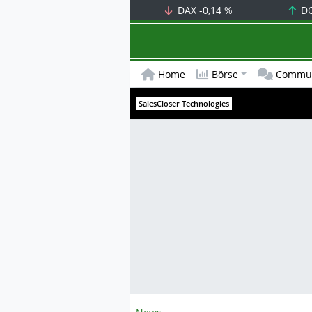
DAX
-0,14 %
D
Home
Börse
Commun
SalesCloser Technologies