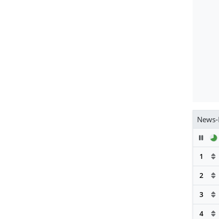
News-
Pau
1
2
3
4