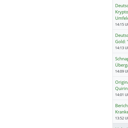
Deuts
Krypto
Umfel
14:15 Uh
Deuts
Gold: 
14:13 Uh
Schnap
Überg
14:09 Uh
Origin
Quirin
14:01 Uh
Berich
Krank
13:52 Uh