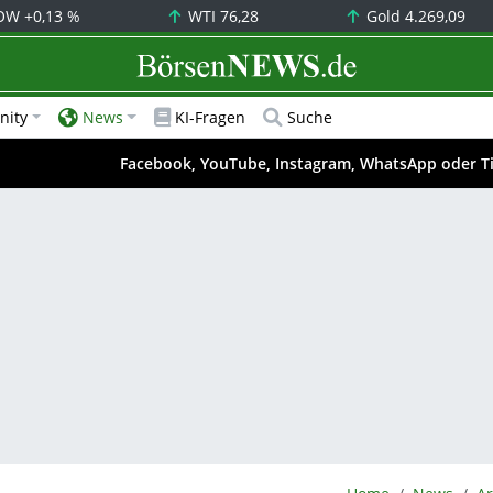
OW
+0,13 %
WTI
76,28
Gold
4.269,09
BörsenNEWS.de
ity
News
KI-Fragen
Suche
Facebook, YouTube, Instagram, WhatsApp oder T
BörsenNEWS.de