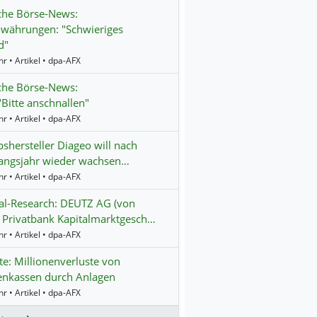
che Börse-News:
währungen: "Schwieriges
d"
r • Artikel • dpa-AFX
che Börse-News:
"Bitte anschnallen"
r • Artikel • dpa-AFX
shersteller Diageo will nach
angsjahr wieder wachsen…
r • Artikel • dpa-AFX
al-Research: DEUTZ AG (von
 Privatbank Kapitalmarktgesch…
r • Artikel • dpa-AFX
te: Millionenverluste von
enkassen durch Anlagen
r • Artikel • dpa-AFX