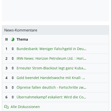
News-Kommentare
Pause
Thema
1
Bundesbank: Weniger Falschgeld in Deutschland
Hauptdi
2
IRW-News: Horizon Petroleum Ltd. : Horizon Petroleum beginnt mit der Testförderung im Projekt Lachowice in Polen und schließt die Platzierung einer überzeichneten Wandelanleihe ab
3
Erneuter Strom-Blackout legt ganz Kuba lahm
Hauptdiskus
4
Gold beendet Handelswoche mit Knall: Barrick Mining – Ist diese Aktie wieder ein Kauf?
5
Ölpreise fallen deutlich - Fortschritte zwischen USA und Iran belasten
6
Übernahmekampf eskaliert: Wird die Commerzbank italienisch?
Alle Diskussionen