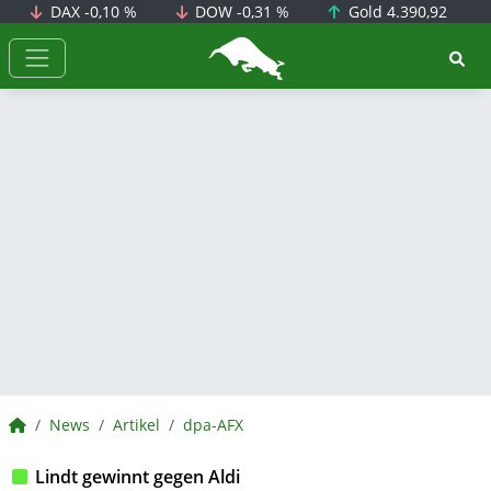
DAX
-0,10 %
DOW
-0,31 %
Gold
4.390,92
BörsenNEWS.de
BörsenNEWS.de
News
Artikel
dpa-AFX
Lindt gewinnt gegen Aldi