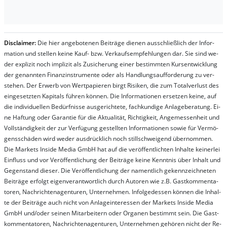
Dis­clai­mer:
Die hier an­ge­bo­te­nen Bei­trä­ge die­nen aus­schließ­lich der In­for­
ma­t­ion und stel­len kei­ne Kauf- bzw. Ver­kaufs­em­pfeh­lung­en dar. Sie sind we­
der ex­pli­zit noch im­pli­zit als Zu­sich­er­ung ei­ner be­stim­mt­en Kurs­ent­wick­lung
der ge­nan­nt­en Fi­nanz­in­stru­men­te oder als Handl­ungs­auf­for­der­ung zu ver­
steh­en. Der Er­werb von Wert­pa­pier­en birgt Ri­si­ken, die zum To­tal­ver­lust des
ein­ge­setz­ten Ka­pi­tals füh­ren kön­nen. Die In­for­ma­tion­en er­setz­en kei­ne, auf
die in­di­vi­du­el­len Be­dür­fnis­se aus­ge­rich­te­te, fach­kun­di­ge An­la­ge­be­ra­tung. Ei­
ne Haf­tung oder Ga­ran­tie für die Ak­tu­ali­tät, Rich­tig­keit, An­ge­mes­sen­heit und
Vol­lständ­ig­keit der zur Ver­fü­gung ge­stel­lt­en In­for­ma­tion­en so­wie für Ver­mö­
gens­schä­den wird we­der aus­drück­lich noch stil­lschwei­gend über­nom­men.
Die Mar­kets In­side Me­dia GmbH hat auf die ver­öf­fent­lich­ten In­hal­te kei­ner­lei
Ein­fluss und vor Ver­öf­fent­lich­ung der Bei­trä­ge kei­ne Ken­nt­nis über In­halt und
Ge­gen­stand die­ser. Die Ver­öf­fent­lich­ung der na­ment­lich ge­kenn­zeich­net­en
Bei­trä­ge er­folgt ei­gen­ver­ant­wort­lich durch Au­tor­en wie z.B. Gast­kom­men­ta­
tor­en, Nach­richt­en­ag­en­tur­en, Un­ter­neh­men. In­fol­ge­des­sen kön­nen die In­hal­
te der Bei­trä­ge auch nicht von An­la­ge­in­te­res­sen der Mar­kets In­side Me­dia
GmbH und/oder sei­nen Mit­ar­bei­tern oder Or­ga­nen be­stim­mt sein. Die Gast­
kom­men­ta­tor­en, Nach­rich­ten­ag­en­tur­en, Un­ter­neh­men ge­hör­en nicht der Re­