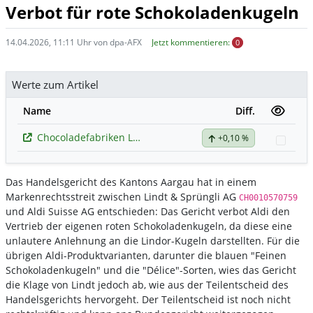
Verbot für rote Schokoladenkugeln
14.04.2026, 11:11 Uhr von dpa-AFX
Jetzt kommentieren:
0
Werte zum Artikel
Name
Diff.
Chocoladefabriken Lindt & Spruengli
+0,10 %
Watc
Das Handelsgericht des Kantons Aargau hat in einem
Markenrechtsstreit zwischen Lindt & Sprüngli AG
CH0010570759
und Aldi Suisse AG entschieden: Das Gericht verbot Aldi den
Vertrieb der eigenen roten Schokoladenkugeln, da diese eine
unlautere Anlehnung an die Lindor-Kugeln darstellten. Für die
übrigen Aldi-Produktvarianten, darunter die blauen "Feinen
Schokoladenkugeln" und die "Délice"-Sorten, wies das Gericht
die Klage von Lindt jedoch ab, wie aus der Teilentscheid des
Handelsgerichts hervorgeht. Der Teilentscheid ist noch nicht