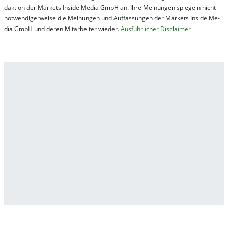
dak­tion der Mar­kets In­side Me­dia GmbH an. Ihre Mei­nung­en spie­geln nicht
not­wen­di­ger­wei­se die Mei­nung­en und Auf­fas­sung­en der Mar­kets In­side Me­
dia GmbH und de­ren Mit­ar­bei­ter wie­der.
Aus­führ­lich­er Dis­clai­mer