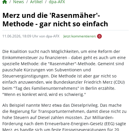
BörsenNEWS.de
News
Artikel
dpa-AFX
Merz und die 'Rasenmäher'-
Methode - gar nicht so einfach
11.06.2026, 18:09 Uhr von dpa-AFX
Jetzt kommentieren:
0
Die Koalition sucht nach Möglichkeiten, um eine Reform der
Einkommensteuer zu finanzieren - dabei geht es auch um eine
spezielle Methode: die "Rasenmäher"-Methode. Gemeint sind
pauschale Kürzungen von Subventionen und
Steuervergünstigungen. Die Methode ist aber gar nicht so
einfach anzuwenden, wie Bundeskanzler Friedrich Merz (CDU)
beim "Tag des Familienunternehmens" in Berlin erzählte.
"Wenn es konkret wird, wird es schwierig."
Als Beispiel nannte Merz etwa das Dieselprivileg. Das mache
die Regierung für Transportunternehmen, damit diese nicht zu
hohe Steuern auf Diesel zahlen müssten. Zur Milliarden-
Förderung nach dem Erneuerbare-Energien-Gesetz (EEG) sagte
Merz, es handle sich um feste Einspeisevergütungen für 20