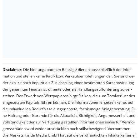
Dis­clai­mer:
Die hier an­ge­bo­te­nen Bei­trä­ge die­nen aus­schließ­lich der In­for­
ma­t­ion und stel­len kei­ne Kauf- bzw. Ver­kaufs­em­pfeh­lung­en dar. Sie sind we­
der ex­pli­zit noch im­pli­zit als Zu­sich­er­ung ei­ner be­stim­mt­en Kurs­ent­wick­lung
der ge­nan­nt­en Fi­nanz­in­stru­men­te oder als Handl­ungs­auf­for­der­ung zu ver­
steh­en. Der Er­werb von Wert­pa­pier­en birgt Ri­si­ken, die zum To­tal­ver­lust des
ein­ge­setz­ten Ka­pi­tals füh­ren kön­nen. Die In­for­ma­tion­en er­setz­en kei­ne, auf
die in­di­vi­du­el­len Be­dür­fnis­se aus­ge­rich­te­te, fach­kun­di­ge An­la­ge­be­ra­tung. Ei­
ne Haf­tung oder Ga­ran­tie für die Ak­tu­ali­tät, Rich­tig­keit, An­ge­mes­sen­heit und
Vol­lständ­ig­keit der zur Ver­fü­gung ge­stel­lt­en In­for­ma­tion­en so­wie für Ver­mö­
gens­schä­den wird we­der aus­drück­lich noch stil­lschwei­gend über­nom­men.
Die Mar­kets In­side Me­dia GmbH hat auf die ver­öf­fent­lich­ten In­hal­te kei­ner­lei