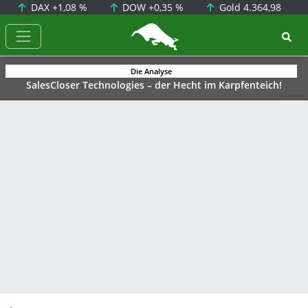
DAX
+1,08 %
DOW
+0,35 %
Gold
4.364,98
BörsenNEWS.de
Die Analyse
SalesCloser Technologies – der Hecht im Karpfenteich!
Anzeige