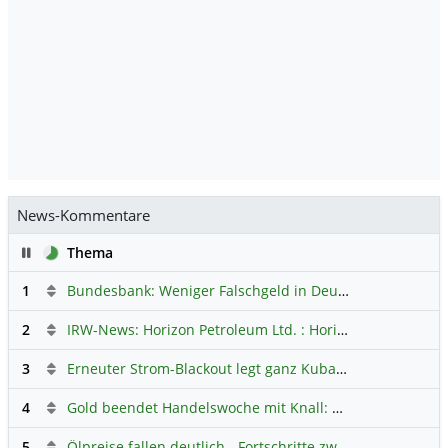
News-Kommentare
Pause
Thema
1
Bundesbank: Weniger Falschgeld in Deutschland
Hauptdi
2
IRW-News: Horizon Petroleum Ltd. : Horizon Petroleum beginnt mit der Testförderung im Projekt Lachowice in Polen und schließt die Platzierung einer überzeichneten Wandelanleihe ab
3
Erneuter Strom-Blackout legt ganz Kuba lahm
Hauptdiskus
4
Gold beendet Handelswoche mit Knall: Barrick Mining – Ist diese Aktie wieder ein Kauf?
5
Ölpreise fallen deutlich - Fortschritte zwischen USA und Iran belasten