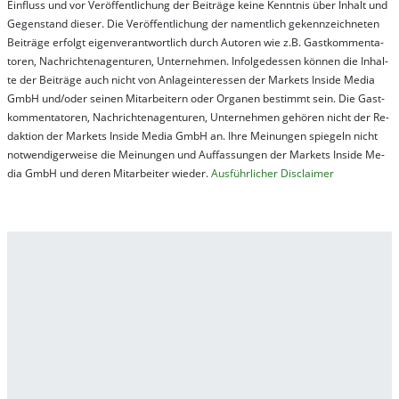
Ein­fluss und vor Ver­öf­fent­lich­ung der Bei­trä­ge kei­ne Ken­nt­nis über In­halt und
Ge­gen­stand die­ser. Die Ver­öf­fent­lich­ung der na­ment­lich ge­kenn­zeich­net­en
Bei­trä­ge er­folgt ei­gen­ver­ant­wort­lich durch Au­tor­en wie z.B. Gast­kom­men­ta­
tor­en, Nach­richt­en­ag­en­tur­en, Un­ter­neh­men. In­fol­ge­des­sen kön­nen die In­hal­
te der Bei­trä­ge auch nicht von An­la­ge­in­te­res­sen der Mar­kets In­side Me­dia
GmbH und/oder sei­nen Mit­ar­bei­tern oder Or­ga­nen be­stim­mt sein. Die Gast­
kom­men­ta­tor­en, Nach­rich­ten­ag­en­tur­en, Un­ter­neh­men ge­hör­en nicht der Re­
dak­tion der Mar­kets In­side Me­dia GmbH an. Ihre Mei­nung­en spie­geln nicht
not­wen­di­ger­wei­se die Mei­nung­en und Auf­fas­sung­en der Mar­kets In­side Me­
dia GmbH und de­ren Mit­ar­bei­ter wie­der.
Aus­führ­lich­er Dis­clai­mer