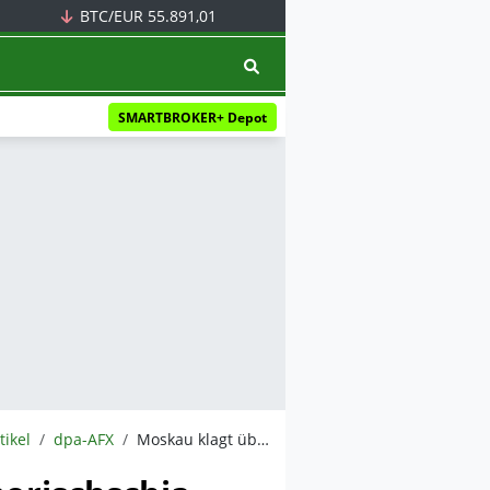
BTC/EUR
55.891,01
SMARTBROKER+ Depot
tikel
dpa-AFX
Moskau klagt über Angriffe Kiews auf AKW Saporischschja