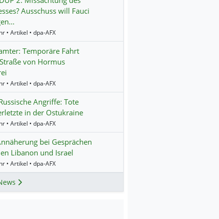
sses? Ausschuss will Fauci
gen…
r • Artikel • dpa-AFX
amter: Temporäre Fahrt
 Straße von Hormus
ei
r • Artikel • dpa-AFX
ssische Angriffe: Tote
rletzte in der Ostukraine
r • Artikel • dpa-AFX
Annäherung bei Gesprächen
en Libanon und Israel
r • Artikel • dpa-AFX
News