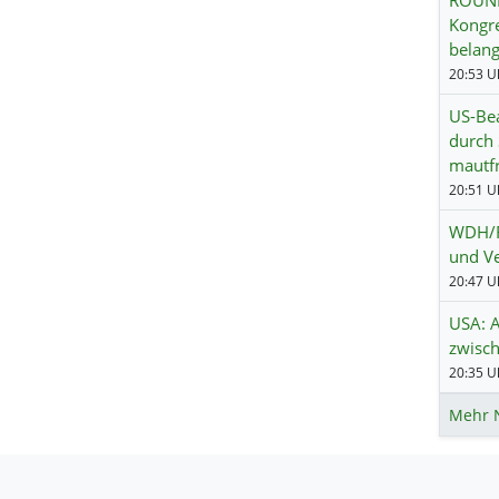
Kongre
belan
20:53 Uh
US-Be
durch
mautfr
20:51 Uh
WDH/Ru
und Ve
20:47 Uh
USA: 
zwisch
20:35 Uh
Mehr 