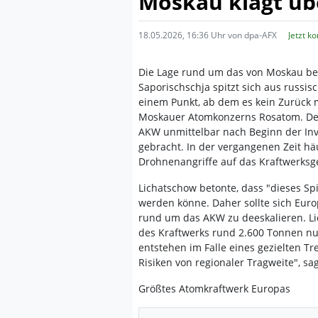
Moskau klagt üb
18.05.2026, 16:36 Uhr von dpa-AFX
Jetzt k
Die Lage rund um das von Moskau bes
Saporischschja spitzt sich aus russi
einem Punkt, ab dem es kein Zurück me
Moskauer Atomkonzerns Rosatom. Der
AKW unmittelbar nach Beginn der Inva
gebracht. In der vergangenen Zeit hä
Drohnenangriffe auf das Kraftwerksg
Lichatschow betonte, dass "dieses Sp
werden könne. Daher sollte sich Eur
rund um das AKW zu deeskalieren. Li
des Kraftwerks rund 2.600 Tonnen nu
entstehen im Falle eines gezielten Tr
Risiken von regionaler Tragweite", sag
Größtes Atomkraftwerk Europas