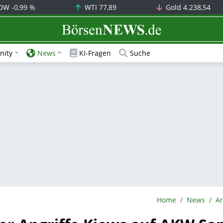
OW
-0,99 %
WTI
77,89
Gold
4.238,54
BörsenNEWS.de
ity
News
KI-Fragen
Suche
BörsenNEWS.de
Home
News
Ar