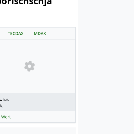
orischschja
TECDAX
MDAX
.
k.A.
A.
 Wert