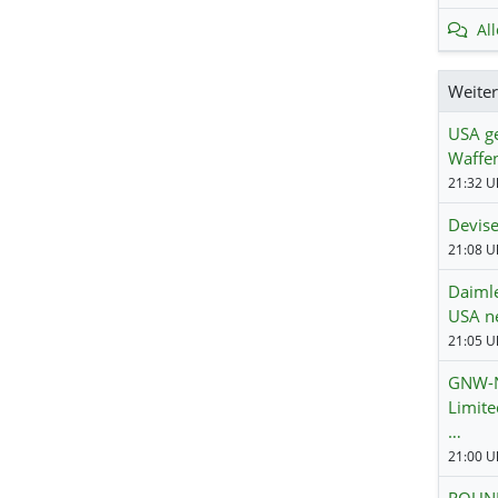
Al
Weite
USA g
Waffe
21:32 Uh
Devise
21:08 Uh
Daimle
USA n
21:05 Uh
GNW-N
Limite
…
21:00 Uh
ROUND