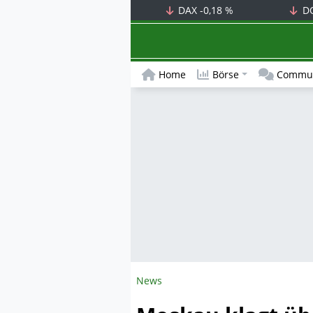
DAX
-0,18 %
D
Home
Börse
Commun
News