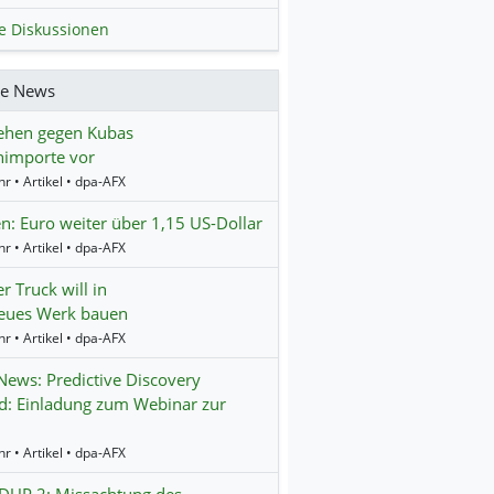
le Diskussionen
re News
ehen gegen Kubas
nimporte vor
r • Artikel • dpa-AFX
n: Euro weiter über 1,15 US-Dollar
r • Artikel • dpa-AFX
r Truck will in
eues Werk bauen
r • Artikel • dpa-AFX
ews: Predictive Discovery
d: Einladung zum Webinar zur
r • Artikel • dpa-AFX
UP 2: Missachtung des