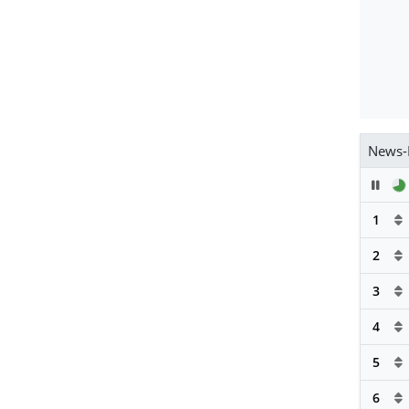
News-
Pau
1
2
3
4
5
6