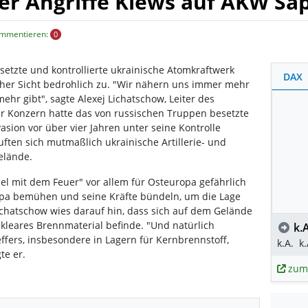
er Angriffe Kiews auf AKW Sap
ommentieren:
0
etzte und kontrollierte ukrainische Atomkraftwerk
DAX
scher Sicht bedrohlich zu. "Wir nähern uns immer mehr
hr gibt", sagte Alexej Lichatschow, Leiter des
 Konzern hatte das von russischen Truppen besetzte
sion vor über vier Jahren unter seine Kontrolle
uften sich mutmaßlich ukrainische Artillerie- und
elände.
iel mit dem Feuer" vor allem für Osteuropa gefährlich
opa bemühen und seine Kräfte bündeln, um die Lage
chatschow wies darauf hin, dass sich auf dem Gelände
kleares Brennmaterial befinde. "Und natürlich
k.A
effers, insbesondere in Lagern für Kernbrennstoff,
k.A.
k.
te er.
zum