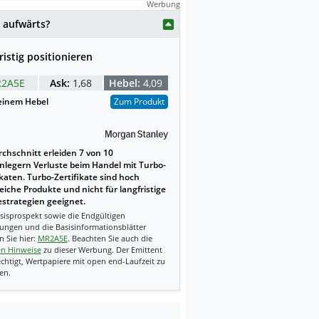
Werbung
 aufwärts?
ristig positionieren
2A5E
Ask:
1,68
Hebel:
4,09
einem Hebel
Zum Produkt
chschnitt erleiden 7 von 10
nlegern Verluste beim Handel mit Turbo-
ikaten. Turbo-Zertifikate sind hoch
reiche Produkte und nicht für langfristige
strategien geeignet.
sisprospekt sowie die Endgültigen
ungen und die Basisinformationsblätter
n Sie hier:
MR2A5E
. Beachten Sie auch die
en Hinweise
zu dieser Werbung. Der Emittent
echtigt, Wertpapiere mit open end-Laufzeit zu
en.