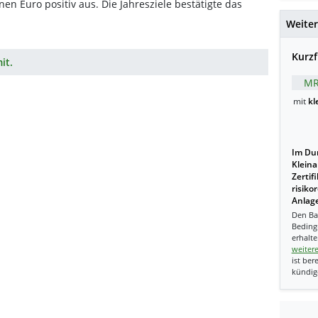
nen Euro positiv aus. Die Jahresziele bestätigte das
Weiter
Kurzf
it.
MR
mit
kl
Im Dur
Kleina
Zertif
risiko
Anlage
Den Ba
Beding
erhalte
weiter
ist ber
kündig