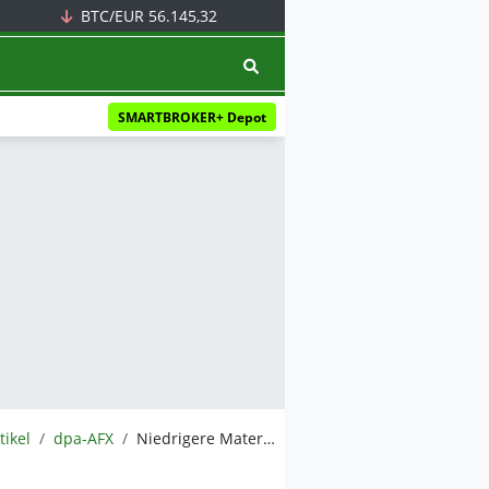
BTC/EUR
56.145,32
SMARTBROKER+ Depot
tikel
dpa-AFX
Niedrigere Materialkosten verhelfen Friedrich Vorwerk zu Gewinnsprung