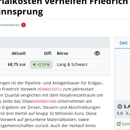
ialkosten verhelfen Friedrich
innsprung
ommentieren:
0
DAX
Aktuell
Diff.
Börse
68,75
Lang & Schwarz
+2,19 %
Watchlist
EUR
gen ist der Pipeline- und Anlagenbauer für Erdgas-,
 Friedrich Vorwerk
zum Jahresstart
DE000A255F11
en Quartal verglichen mit dem Vorjahreszeitraum um
, teilte das SDax
-Unternehmen am
DE0009653386
k.A
ve Ergebnis vor Zinsen, Steuern und Abschreibungen
k.A.
k.
nd drei Viertel auf knapp 32 Millionen Euro. Diese
h Vorwerk auf gesunkene Materialkosten, sowie
zum
tsgemeinschaften zurück. Auch der Verkauf eines