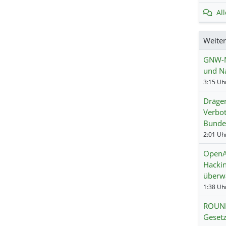
Al
Weite
GNW-Ne
und Na
3:15 Uhr
Dräger
Verbot
Bunde
2:01 Uhr
OpenAI
Hackin
überw
1:38 Uhr
ROUND
Gesetz