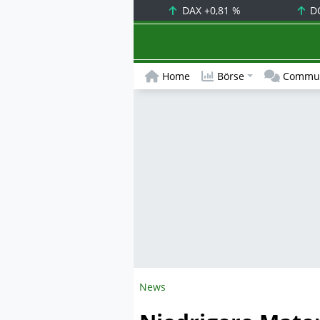
DAX
+0,81 %
D
Home
Börse
Commun
News