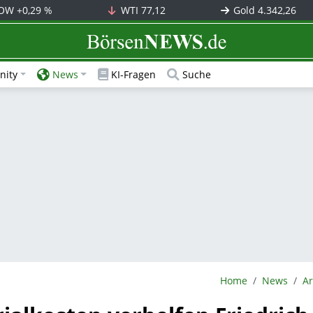
OW
+0,29 %
WTI
77,12
Gold
4.342,26
BörsenNEWS.de
ity
News
KI-Fragen
Suche
BörsenNEWS.de
Home
News
Ar