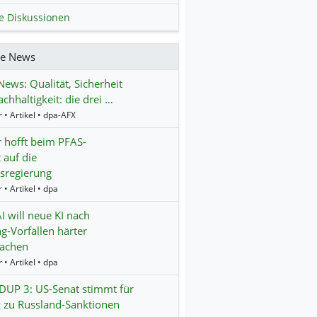
le Diskussionen
re News
ws: Qualität, Sicherheit
chhaltigkeit: die drei …
 • Artikel • dpa-AFX
 hofft beim PFAS-
 auf die
sregierung
 • Artikel • dpa
 will neue KI nach
g-Vorfällen härter
achen
 • Artikel • dpa
UP 3: US-Senat stimmt für
 zu Russland-Sanktionen