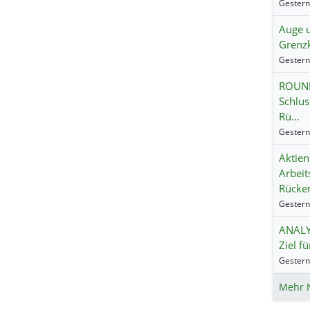
Auge 
Grenzk
ROUND
Schlus
Rü…
Aktien
Arbeit
Rücke
ANALYS
Ziel fü
Mehr 