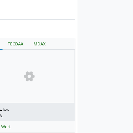
TECDAX
MDAX
.
k.A.
A.
 Wert