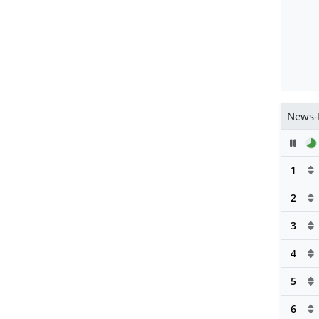
News-
Pau
1
2
3
4
5
6