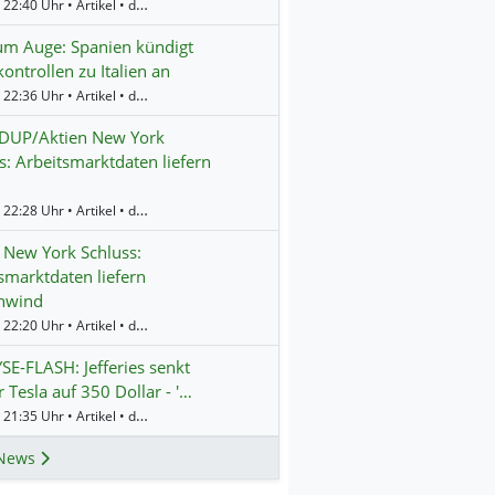
Gestern 22:40 Uhr • Artikel • dpa-AFX
um Auge: Spanien kündigt
ontrollen zu Italien an
Gestern 22:36 Uhr • Artikel • dpa-AFX
UP/Aktien New York
s: Arbeitsmarktdaten liefern
Gestern 22:28 Uhr • Artikel • dpa-AFX
 New York Schluss:
smarktdaten liefern
nwind
Gestern 22:20 Uhr • Artikel • dpa-AFX
E-FLASH: Jefferies senkt
r Tesla auf 350 Dollar - '…
Gestern 21:35 Uhr • Artikel • dpa-AFX
News