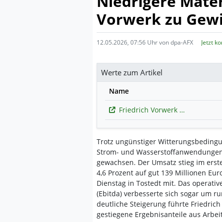
Niedrigere Mater
Vorwerk zu Gew
12.05.2026, 07:56 Uhr von dpa-AFX
Jetzt k
Werte zum Artikel
Name
Friedrich Vorwerk Group
Trotz ungünstiger Witterungsbedingun
Strom- und Wasserstoffanwendungen
gewachsen. Der Umsatz stieg im erst
4,6 Prozent auf gut 139 Millionen Euro
Dienstag in Tostedt mit. Das operati
(Ebitda) verbesserte sich sogar um ru
deutliche Steigerung führte Friedric
gestiegene Ergebnisanteile aus Arbei