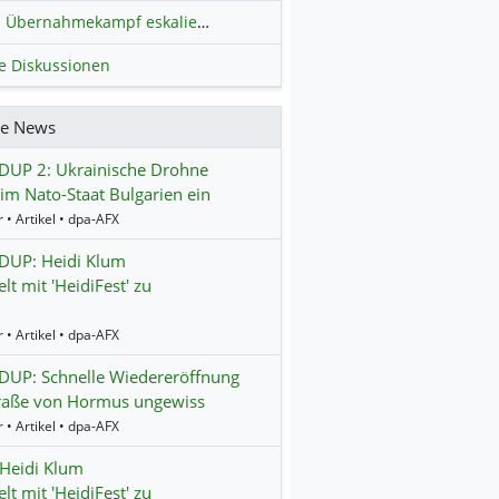
Übernahmekampf eskaliert: Wird die Commerzbank italienisch?
H
le Diskussionen
re News
UP 2: Ukrainische Drohne
 im Nato-Staat Bulgarien ein
 • Artikel • dpa-AFX
UP: Heidi Klum
lt mit 'HeidiFest' zu
 • Artikel • dpa-AFX
UP: Schnelle Wiedereröffnung
traße von Hormus ungewiss
 • Artikel • dpa-AFX
Heidi Klum
lt mit 'HeidiFest' zu