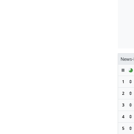
News-
Pau
1
2
3
4
5