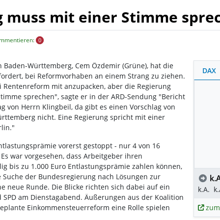
 muss mit einer Stimme spre
ommentieren:
0
on Baden-Württemberg, Cem Özdemir (Grüne), hat die
DAX
ordert, bei Reformvorhaben an einem Strang zu ziehen.
bei Rentenreform mit anzupacken, aber die Regierung
 Stimme sprechen", sagte er in der ARD-Sendung "Bericht
ag von Herrn Klingbeil, da gibt es einen Vorschlag von
rttemberg nicht. Eine Regierung spricht mit einer
lin."
ntlastungsprämie vorerst gestoppt - nur 4 von 16
Es war vorgesehen, dass Arbeitgeber ihren
illig bis zu 1.000 Euro Entlastungsprämie zahlen können,
Die Suche der Bundesregierung nach Lösungen zur
k.A
e neue Runde. Die Blicke richten sich dabei auf ein
k.A.
k.
d SPD am Dienstagabend. Äußerungen aus der Koalition
zum
 geplante Einkommensteuerreform eine Rolle spielen