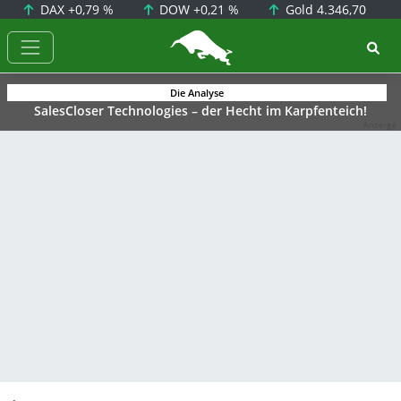
DAX
+0,79 %
DOW
+0,21 %
Gold
4.346,70
BörsenNEWS.de
Die Analyse
SalesCloser Technologies – der Hecht im Karpfenteich!
Anzeige