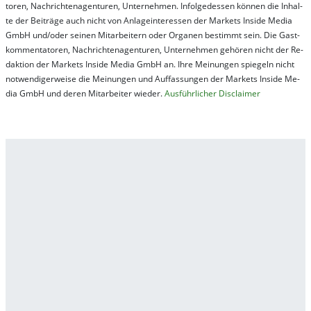
tor­en, Nach­richt­en­ag­en­tur­en, Un­ter­neh­men. In­fol­ge­des­sen kön­nen die In­hal­
te der Bei­trä­ge auch nicht von An­la­ge­in­te­res­sen der Mar­kets In­side Me­dia
GmbH und/oder sei­nen Mit­ar­bei­tern oder Or­ga­nen be­stim­mt sein. Die Gast­
kom­men­ta­tor­en, Nach­rich­ten­ag­en­tur­en, Un­ter­neh­men ge­hör­en nicht der Re­
dak­tion der Mar­kets In­side Me­dia GmbH an. Ihre Mei­nung­en spie­geln nicht
not­wen­di­ger­wei­se die Mei­nung­en und Auf­fas­sung­en der Mar­kets In­side Me­
dia GmbH und de­ren Mit­ar­bei­ter wie­der.
Aus­führ­lich­er Dis­clai­mer