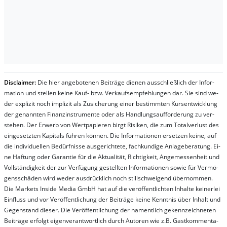
Dis­clai­mer:
Die hier an­ge­bo­te­nen Bei­trä­ge die­nen aus­schließ­lich der In­for­
ma­t­ion und stel­len kei­ne Kauf- bzw. Ver­kaufs­em­pfeh­lung­en dar. Sie sind we­
der ex­pli­zit noch im­pli­zit als Zu­sich­er­ung ei­ner be­stim­mt­en Kurs­ent­wick­lung
der ge­nan­nt­en Fi­nanz­in­stru­men­te oder als Handl­ungs­auf­for­der­ung zu ver­
steh­en. Der Er­werb von Wert­pa­pier­en birgt Ri­si­ken, die zum To­tal­ver­lust des
ein­ge­setz­ten Ka­pi­tals füh­ren kön­nen. Die In­for­ma­tion­en er­setz­en kei­ne, auf
die in­di­vi­du­el­len Be­dür­fnis­se aus­ge­rich­te­te, fach­kun­di­ge An­la­ge­be­ra­tung. Ei­
ne Haf­tung oder Ga­ran­tie für die Ak­tu­ali­tät, Rich­tig­keit, An­ge­mes­sen­heit und
Vol­lständ­ig­keit der zur Ver­fü­gung ge­stel­lt­en In­for­ma­tion­en so­wie für Ver­mö­
gens­schä­den wird we­der aus­drück­lich noch stil­lschwei­gend über­nom­men.
Die Mar­kets In­side Me­dia GmbH hat auf die ver­öf­fent­lich­ten In­hal­te kei­ner­lei
Ein­fluss und vor Ver­öf­fent­lich­ung der Bei­trä­ge kei­ne Ken­nt­nis über In­halt und
Ge­gen­stand die­ser. Die Ver­öf­fent­lich­ung der na­ment­lich ge­kenn­zeich­net­en
Bei­trä­ge er­folgt ei­gen­ver­ant­wort­lich durch Au­tor­en wie z.B. Gast­kom­men­ta­