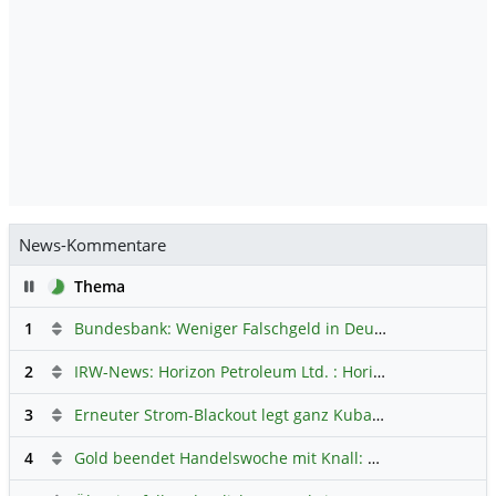
News-Kommentare
Pause
Thema
1
Bundesbank: Weniger Falschgeld in Deutschland
Hauptdi
2
IRW-News: Horizon Petroleum Ltd. : Horizon Petroleum beginnt mit der Testförderung im Projekt Lachowice in Polen und schließt die Platzierung einer überzeichneten Wandelanleihe ab
3
Erneuter Strom-Blackout legt ganz Kuba lahm
Hauptdiskus
4
Gold beendet Handelswoche mit Knall: Barrick Mining – Ist diese Aktie wieder ein Kauf?