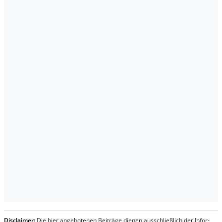
Dis­clai­mer:
Die hier an­ge­bo­te­nen Bei­trä­ge die­nen aus­schließ­lich der In­for­