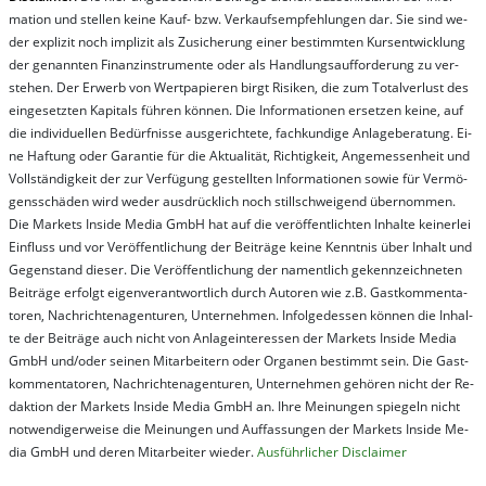
ma­t­ion und stel­len kei­ne Kauf- bzw. Ver­kaufs­em­pfeh­lung­en dar. Sie sind we­
der ex­pli­zit noch im­pli­zit als Zu­sich­er­ung ei­ner be­stim­mt­en Kurs­ent­wick­lung
der ge­nan­nt­en Fi­nanz­in­stru­men­te oder als Handl­ungs­auf­for­der­ung zu ver­
steh­en. Der Er­werb von Wert­pa­pier­en birgt Ri­si­ken, die zum To­tal­ver­lust des
ein­ge­setz­ten Ka­pi­tals füh­ren kön­nen. Die In­for­ma­tion­en er­setz­en kei­ne, auf
die in­di­vi­du­el­len Be­dür­fnis­se aus­ge­rich­te­te, fach­kun­di­ge An­la­ge­be­ra­tung. Ei­
ne Haf­tung oder Ga­ran­tie für die Ak­tu­ali­tät, Rich­tig­keit, An­ge­mes­sen­heit und
Vol­lständ­ig­keit der zur Ver­fü­gung ge­stel­lt­en In­for­ma­tion­en so­wie für Ver­mö­
gens­schä­den wird we­der aus­drück­lich noch stil­lschwei­gend über­nom­men.
Die Mar­kets In­side Me­dia GmbH hat auf die ver­öf­fent­lich­ten In­hal­te kei­ner­lei
Ein­fluss und vor Ver­öf­fent­lich­ung der Bei­trä­ge kei­ne Ken­nt­nis über In­halt und
Ge­gen­stand die­ser. Die Ver­öf­fent­lich­ung der na­ment­lich ge­kenn­zeich­net­en
Bei­trä­ge er­folgt ei­gen­ver­ant­wort­lich durch Au­tor­en wie z.B. Gast­kom­men­ta­
tor­en, Nach­richt­en­ag­en­tur­en, Un­ter­neh­men. In­fol­ge­des­sen kön­nen die In­hal­
te der Bei­trä­ge auch nicht von An­la­ge­in­te­res­sen der Mar­kets In­side Me­dia
GmbH und/oder sei­nen Mit­ar­bei­tern oder Or­ga­nen be­stim­mt sein. Die Gast­
kom­men­ta­tor­en, Nach­rich­ten­ag­en­tur­en, Un­ter­neh­men ge­hör­en nicht der Re­
dak­tion der Mar­kets In­side Me­dia GmbH an. Ihre Mei­nung­en spie­geln nicht
not­wen­di­ger­wei­se die Mei­nung­en und Auf­fas­sung­en der Mar­kets In­side Me­
dia GmbH und de­ren Mit­ar­bei­ter wie­der.
Aus­führ­lich­er Dis­clai­mer