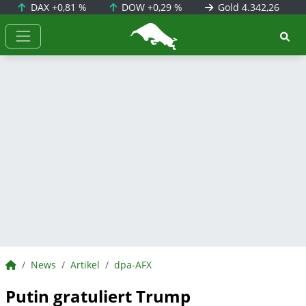
DAX
+0,81 %
DOW
+0,29 %
Gold
4.342,26
BörsenNEWS.de
BörsenNEWS.de
News
Artikel
dpa-AFX
Putin gratuliert Trump