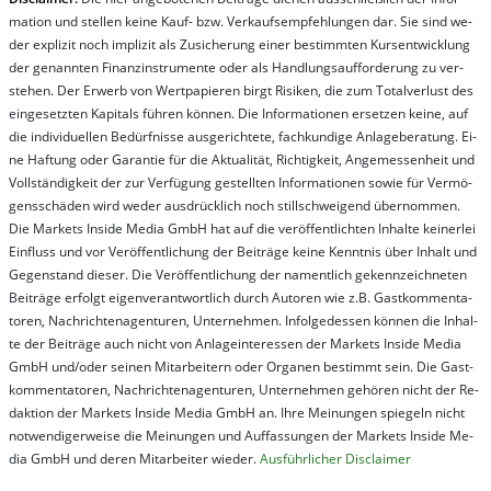
ma­t­ion und stel­len kei­ne Kauf- bzw. Ver­kaufs­em­pfeh­lung­en dar. Sie sind we­
der ex­pli­zit noch im­pli­zit als Zu­sich­er­ung ei­ner be­stim­mt­en Kurs­ent­wick­lung
der ge­nan­nt­en Fi­nanz­in­stru­men­te oder als Handl­ungs­auf­for­der­ung zu ver­
steh­en. Der Er­werb von Wert­pa­pier­en birgt Ri­si­ken, die zum To­tal­ver­lust des
ein­ge­setz­ten Ka­pi­tals füh­ren kön­nen. Die In­for­ma­tion­en er­setz­en kei­ne, auf
die in­di­vi­du­el­len Be­dür­fnis­se aus­ge­rich­te­te, fach­kun­di­ge An­la­ge­be­ra­tung. Ei­
ne Haf­tung oder Ga­ran­tie für die Ak­tu­ali­tät, Rich­tig­keit, An­ge­mes­sen­heit und
Vol­lständ­ig­keit der zur Ver­fü­gung ge­stel­lt­en In­for­ma­tion­en so­wie für Ver­mö­
gens­schä­den wird we­der aus­drück­lich noch stil­lschwei­gend über­nom­men.
Die Mar­kets In­side Me­dia GmbH hat auf die ver­öf­fent­lich­ten In­hal­te kei­ner­lei
Ein­fluss und vor Ver­öf­fent­lich­ung der Bei­trä­ge kei­ne Ken­nt­nis über In­halt und
Ge­gen­stand die­ser. Die Ver­öf­fent­lich­ung der na­ment­lich ge­kenn­zeich­net­en
Bei­trä­ge er­folgt ei­gen­ver­ant­wort­lich durch Au­tor­en wie z.B. Gast­kom­men­ta­
tor­en, Nach­richt­en­ag­en­tur­en, Un­ter­neh­men. In­fol­ge­des­sen kön­nen die In­hal­
te der Bei­trä­ge auch nicht von An­la­ge­in­te­res­sen der Mar­kets In­side Me­dia
GmbH und/oder sei­nen Mit­ar­bei­tern oder Or­ga­nen be­stim­mt sein. Die Gast­
kom­men­ta­tor­en, Nach­rich­ten­ag­en­tur­en, Un­ter­neh­men ge­hör­en nicht der Re­
dak­tion der Mar­kets In­side Me­dia GmbH an. Ihre Mei­nung­en spie­geln nicht
not­wen­di­ger­wei­se die Mei­nung­en und Auf­fas­sung­en der Mar­kets In­side Me­
dia GmbH und de­ren Mit­ar­bei­ter wie­der.
Aus­führ­lich­er Dis­clai­mer