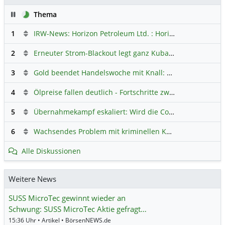
Pause
Thema
1
IRW-News: Horizon Petroleum Ltd. : Horizon Petroleum beginnt mit der Testförderung im Projekt Lachowice in Polen und schließt die Platzierung einer überzeichneten Wandelanleihe ab
2
Erneuter Strom-Blackout legt ganz Kuba lahm
Hauptdiskus
3
Gold beendet Handelswoche mit Knall: Barrick Mining – Ist diese Aktie wieder ein Kauf?
4
Ölpreise fallen deutlich - Fortschritte zwischen USA und Iran belasten
5
Übernahmekampf eskaliert: Wird die Commerzbank italienisch?
6
Wachsendes Problem mit kriminellen Kunden im Online-Handel
Alle Diskussionen
Weitere News
SUSS MicroTec gewinnt wieder an
Schwung: SUSS MicroTec Aktie gefragt…
15:36 Uhr • Artikel • BörsenNEWS.de