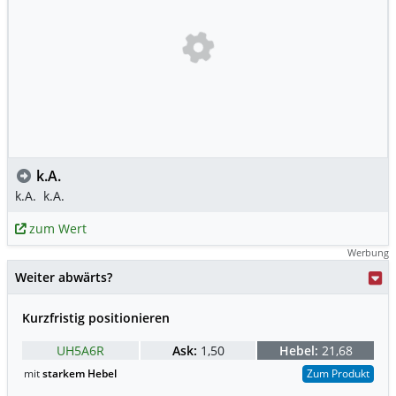
k.A.
k.A.
k.A.
zum Wert
Werbung
Weiter abwärts?
Kurzfristig positionieren
UH5A6R
Ask:
1,50
Hebel:
21,68
mit
starkem Hebel
Zum Produkt