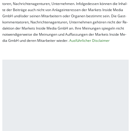
tor­en, Nach­richt­en­ag­en­tur­en, Un­ter­neh­men. In­fol­ge­des­sen kön­nen die In­hal­
te der Bei­trä­ge auch nicht von An­la­ge­in­te­res­sen der Mar­kets In­side Me­dia
GmbH und/oder sei­nen Mit­ar­bei­tern oder Or­ga­nen be­stim­mt sein. Die Gast­
kom­men­ta­tor­en, Nach­rich­ten­ag­en­tur­en, Un­ter­neh­men ge­hör­en nicht der Re­
dak­tion der Mar­kets In­side Me­dia GmbH an. Ihre Mei­nung­en spie­geln nicht
not­wen­di­ger­wei­se die Mei­nung­en und Auf­fas­sung­en der Mar­kets In­side Me­
dia GmbH und de­ren Mit­ar­bei­ter wie­der.
Aus­führ­lich­er Dis­clai­mer