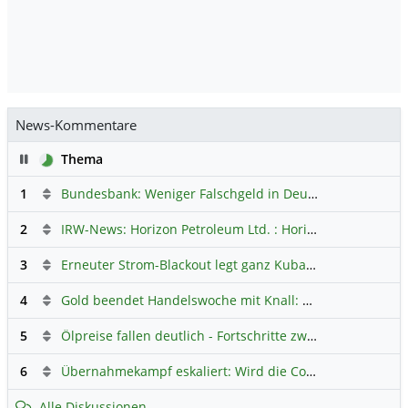
News-Kommentare
Pause
Thema
1
Bundesbank: Weniger Falschgeld in Deutschland
Hauptdi
2
IRW-News: Horizon Petroleum Ltd. : Horizon Petroleum beginnt mit der Testförderung im Projekt Lachowice in Polen und schließt die Platzierung einer überzeichneten Wandelanleihe ab
3
Erneuter Strom-Blackout legt ganz Kuba lahm
Hauptdiskus
4
Gold beendet Handelswoche mit Knall: Barrick Mining – Ist diese Aktie wieder ein Kauf?
5
Ölpreise fallen deutlich - Fortschritte zwischen USA und Iran belasten
6
Übernahmekampf eskaliert: Wird die Commerzbank italienisch?
Alle Diskussionen