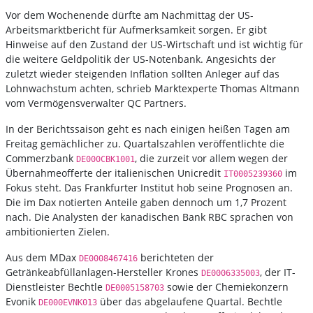
Vor dem Wochenende dürfte am Nachmittag der US-
Arbeitsmarktbericht für Aufmerksamkeit sorgen. Er gibt
Hinweise auf den Zustand der US-Wirtschaft und ist wichtig für
die weitere Geldpolitik der US-Notenbank. Angesichts der
zuletzt wieder steigenden Inflation sollten Anleger auf das
Lohnwachstum achten, schrieb Marktexperte Thomas Altmann
vom Vermögensverwalter QC Partners.
In der Berichtssaison geht es nach einigen heißen Tagen am
Freitag gemächlicher zu. Quartalszahlen veröffentlichte die
Commerzbank
, die zurzeit vor allem wegen der
DE000CBK1001
Übernahmeofferte der italienischen Unicredit
im
IT0005239360
Fokus steht. Das Frankfurter Institut hob seine Prognosen an.
Die im Dax notierten Anteile gaben dennoch um 1,7 Prozent
nach. Die Analysten der kanadischen Bank RBC sprachen von
ambitionierten Zielen.
Aus dem MDax
berichteten der
DE0008467416
Getränkeabfüllanlagen-Hersteller Krones
, der IT-
DE0006335003
Dienstleister Bechtle
sowie der Chemiekonzern
DE0005158703
Evonik
über das abgelaufene Quartal. Bechtle
DE000EVNK013