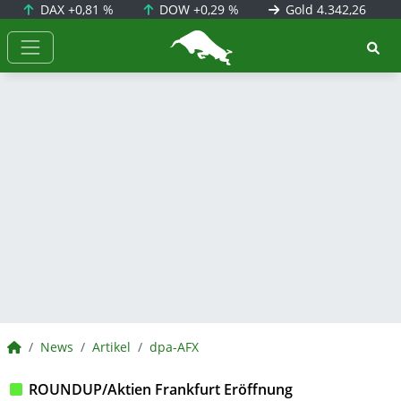
DAX
+0,81 %
DOW
+0,29 %
Gold
4.342,26
BörsenNEWS.de
BörsenNEWS.de
News
Artikel
dpa-AFX
ROUNDUP/Aktien Frankfurt Eröffnung