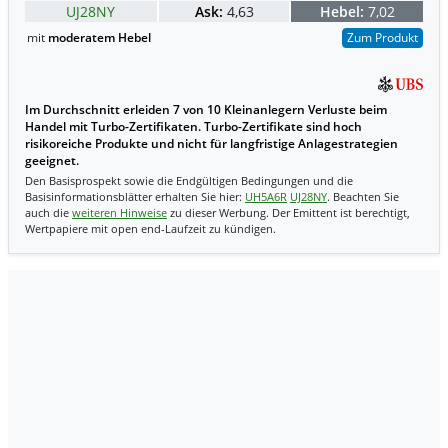
UJ28NY
Ask:
4,63
Hebel:
7,02
mit
moderatem Hebel
Zum Produkt
Im Durchschnitt erleiden 7 von 10 Kleinanlegern Verluste beim
Handel mit Turbo-Zertifikaten. Turbo-Zertifikate sind hoch
risikoreiche Produkte und nicht für langfristige Anlagestrategien
geeignet.
Den Basisprospekt sowie die Endgültigen Bedingungen und die
Basisinformationsblätter erhalten Sie hier:
UH5A6R
UJ28NY
. Beachten Sie
auch die
weiteren Hinweise
zu dieser Werbung. Der Emittent ist berechtigt,
Wertpapiere mit open end-Laufzeit zu kündigen.