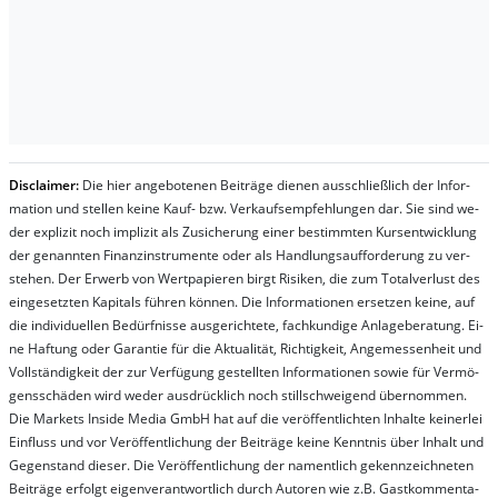
Dis­clai­mer:
Die hier an­ge­bo­te­nen Bei­trä­ge die­nen aus­schließ­lich der In­for­
ma­t­ion und stel­len kei­ne Kauf- bzw. Ver­kaufs­em­pfeh­lung­en dar. Sie sind we­
der ex­pli­zit noch im­pli­zit als Zu­sich­er­ung ei­ner be­stim­mt­en Kurs­ent­wick­lung
der ge­nan­nt­en Fi­nanz­in­stru­men­te oder als Handl­ungs­auf­for­der­ung zu ver­
steh­en. Der Er­werb von Wert­pa­pier­en birgt Ri­si­ken, die zum To­tal­ver­lust des
ein­ge­setz­ten Ka­pi­tals füh­ren kön­nen. Die In­for­ma­tion­en er­setz­en kei­ne, auf
die in­di­vi­du­el­len Be­dür­fnis­se aus­ge­rich­te­te, fach­kun­di­ge An­la­ge­be­ra­tung. Ei­
ne Haf­tung oder Ga­ran­tie für die Ak­tu­ali­tät, Rich­tig­keit, An­ge­mes­sen­heit und
Vol­lständ­ig­keit der zur Ver­fü­gung ge­stel­lt­en In­for­ma­tion­en so­wie für Ver­mö­
gens­schä­den wird we­der aus­drück­lich noch stil­lschwei­gend über­nom­men.
Die Mar­kets In­side Me­dia GmbH hat auf die ver­öf­fent­lich­ten In­hal­te kei­ner­lei
Ein­fluss und vor Ver­öf­fent­lich­ung der Bei­trä­ge kei­ne Ken­nt­nis über In­halt und
Ge­gen­stand die­ser. Die Ver­öf­fent­lich­ung der na­ment­lich ge­kenn­zeich­net­en
Bei­trä­ge er­folgt ei­gen­ver­ant­wort­lich durch Au­tor­en wie z.B. Gast­kom­men­ta­