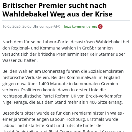
Britischer Premier sucht nach
Wahldebakel Weg aus der Krise
10.05.2026, 20:05 Uhr von dpa-AFX
Jetzt kommentieren:
0
Nach dem für seine Labour-Partei desaströsen Wahldebakel bei
den Regional- und Kommunalwahlen in Großbritannien
versucht sich der britische Premierminister Keir Starmer über
Wasser zu halten.
Bei den Wahlen am Donnerstag fuhren die Sozialdemokraten
historische Verluste ein. Bei der Kommunalwahl in England
gingen etwa über 1.400 Mandate in kommunalen Gremien
verloren. Profitieren konnte davon in erster Linie die
rechtspopulistische Partei Reform UK von Brexit-Vorkämpfer
Nigel Farage, die aus dem Stand mehr als 1.400 Sitze errang.
Besonders bitter wurde es für den Premierminister in Wales -
einer jahrzehntelangen Labour-Hochburg. Erstmals wurde
Labour nicht stärkste Kraft und rutschte hinter der
Unabhängigkeitspartei Plaid Cymru und Reform UK sogar nur