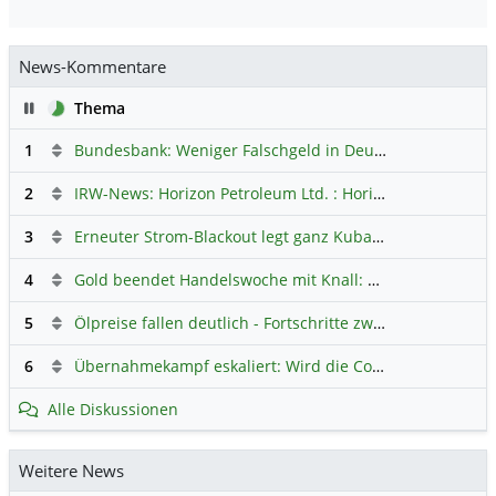
News-Kommentare
Pause
Thema
1
Bundesbank: Weniger Falschgeld in Deutschland
Hauptdi
2
IRW-News: Horizon Petroleum Ltd. : Horizon Petroleum beginnt mit der Testförderung im Projekt Lachowice in Polen und schließt die Platzierung einer überzeichneten Wandelanleihe ab
3
Erneuter Strom-Blackout legt ganz Kuba lahm
Hauptdiskus
4
Gold beendet Handelswoche mit Knall: Barrick Mining – Ist diese Aktie wieder ein Kauf?
5
Ölpreise fallen deutlich - Fortschritte zwischen USA und Iran belasten
6
Übernahmekampf eskaliert: Wird die Commerzbank italienisch?
Alle Diskussionen
Weitere News