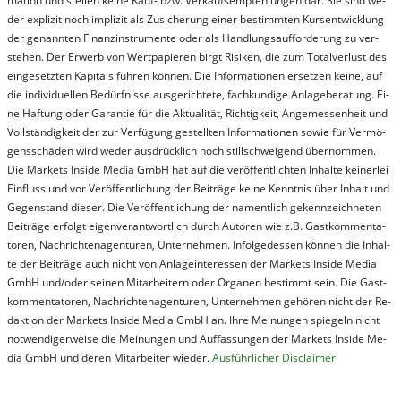
ma­t­ion und stel­len kei­ne Kauf- bzw. Ver­kaufs­em­pfeh­lung­en dar. Sie sind we­
der ex­pli­zit noch im­pli­zit als Zu­sich­er­ung ei­ner be­stim­mt­en Kurs­ent­wick­lung
der ge­nan­nt­en Fi­nanz­in­stru­men­te oder als Handl­ungs­auf­for­der­ung zu ver­
steh­en. Der Er­werb von Wert­pa­pier­en birgt Ri­si­ken, die zum To­tal­ver­lust des
ein­ge­setz­ten Ka­pi­tals füh­ren kön­nen. Die In­for­ma­tion­en er­setz­en kei­ne, auf
die in­di­vi­du­el­len Be­dür­fnis­se aus­ge­rich­te­te, fach­kun­di­ge An­la­ge­be­ra­tung. Ei­
ne Haf­tung oder Ga­ran­tie für die Ak­tu­ali­tät, Rich­tig­keit, An­ge­mes­sen­heit und
Vol­lständ­ig­keit der zur Ver­fü­gung ge­stel­lt­en In­for­ma­tion­en so­wie für Ver­mö­
gens­schä­den wird we­der aus­drück­lich noch stil­lschwei­gend über­nom­men.
Die Mar­kets In­side Me­dia GmbH hat auf die ver­öf­fent­lich­ten In­hal­te kei­ner­lei
Ein­fluss und vor Ver­öf­fent­lich­ung der Bei­trä­ge kei­ne Ken­nt­nis über In­halt und
Ge­gen­stand die­ser. Die Ver­öf­fent­lich­ung der na­ment­lich ge­kenn­zeich­net­en
Bei­trä­ge er­folgt ei­gen­ver­ant­wort­lich durch Au­tor­en wie z.B. Gast­kom­men­ta­
tor­en, Nach­richt­en­ag­en­tur­en, Un­ter­neh­men. In­fol­ge­des­sen kön­nen die In­hal­
te der Bei­trä­ge auch nicht von An­la­ge­in­te­res­sen der Mar­kets In­side Me­dia
GmbH und/oder sei­nen Mit­ar­bei­tern oder Or­ga­nen be­stim­mt sein. Die Gast­
kom­men­ta­tor­en, Nach­rich­ten­ag­en­tur­en, Un­ter­neh­men ge­hör­en nicht der Re­
dak­tion der Mar­kets In­side Me­dia GmbH an. Ihre Mei­nung­en spie­geln nicht
not­wen­di­ger­wei­se die Mei­nung­en und Auf­fas­sung­en der Mar­kets In­side Me­
dia GmbH und de­ren Mit­ar­bei­ter wie­der.
Aus­führ­lich­er Dis­clai­mer