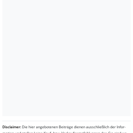
Dis­clai­mer:
Die hier an­ge­bo­te­nen Bei­trä­ge die­nen aus­schließ­lich der In­for­