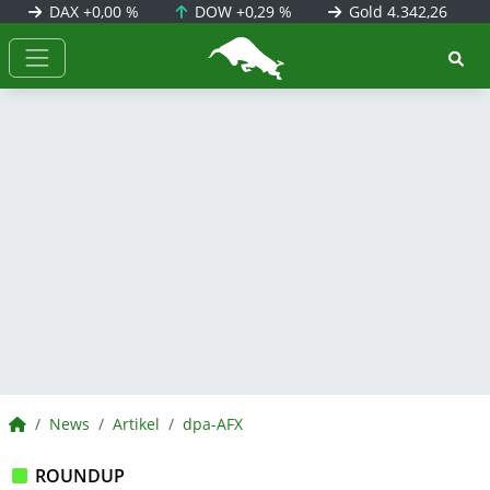
DAX
+0,00 %
DOW
+0,29 %
Gold
4.342,26
BörsenNEWS.de
BörsenNEWS.de
News
Artikel
dpa-AFX
ROUNDUP