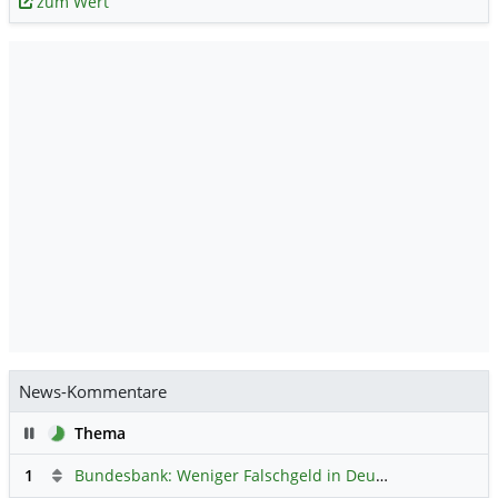
zum Wert
News-Kommentare
Pause
Thema
1
Bundesbank: Weniger Falschgeld in Deutschland
Hauptdi