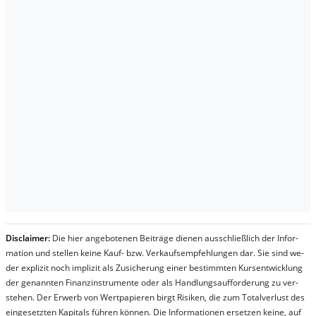
Dis­clai­mer:
Die hier an­ge­bo­te­nen Bei­trä­ge die­nen aus­schließ­lich der In­for­
ma­t­ion und stel­len kei­ne Kauf- bzw. Ver­kaufs­em­pfeh­lung­en dar. Sie sind we­
der ex­pli­zit noch im­pli­zit als Zu­sich­er­ung ei­ner be­stim­mt­en Kurs­ent­wick­lung
der ge­nan­nt­en Fi­nanz­in­stru­men­te oder als Handl­ungs­auf­for­der­ung zu ver­
steh­en. Der Er­werb von Wert­pa­pier­en birgt Ri­si­ken, die zum To­tal­ver­lust des
ein­ge­setz­ten Ka­pi­tals füh­ren kön­nen. Die In­for­ma­tion­en er­setz­en kei­ne, auf