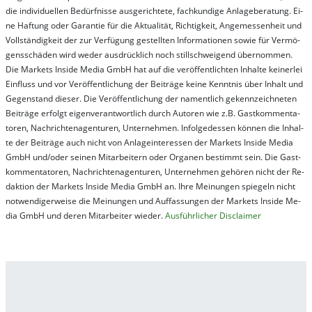
die in­di­vi­du­el­len Be­dür­fnis­se aus­ge­rich­te­te, fach­kun­di­ge An­la­ge­be­ra­tung. Ei­
ne Haf­tung oder Ga­ran­tie für die Ak­tu­ali­tät, Rich­tig­keit, An­ge­mes­sen­heit und
Vol­lständ­ig­keit der zur Ver­fü­gung ge­stel­lt­en In­for­ma­tion­en so­wie für Ver­mö­
gens­schä­den wird we­der aus­drück­lich noch stil­lschwei­gend über­nom­men.
Die Mar­kets In­side Me­dia GmbH hat auf die ver­öf­fent­lich­ten In­hal­te kei­ner­lei
Ein­fluss und vor Ver­öf­fent­lich­ung der Bei­trä­ge kei­ne Ken­nt­nis über In­halt und
Ge­gen­stand die­ser. Die Ver­öf­fent­lich­ung der na­ment­lich ge­kenn­zeich­net­en
Bei­trä­ge er­folgt ei­gen­ver­ant­wort­lich durch Au­tor­en wie z.B. Gast­kom­men­ta­
tor­en, Nach­richt­en­ag­en­tur­en, Un­ter­neh­men. In­fol­ge­des­sen kön­nen die In­hal­
te der Bei­trä­ge auch nicht von An­la­ge­in­te­res­sen der Mar­kets In­side Me­dia
GmbH und/oder sei­nen Mit­ar­bei­tern oder Or­ga­nen be­stim­mt sein. Die Gast­
kom­men­ta­tor­en, Nach­rich­ten­ag­en­tur­en, Un­ter­neh­men ge­hör­en nicht der Re­
dak­tion der Mar­kets In­side Me­dia GmbH an. Ihre Mei­nung­en spie­geln nicht
not­wen­di­ger­wei­se die Mei­nung­en und Auf­fas­sung­en der Mar­kets In­side Me­
dia GmbH und de­ren Mit­ar­bei­ter wie­der.
Aus­führ­lich­er Dis­clai­mer