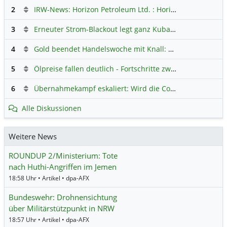
2
IRW-News: Horizon Petroleum Ltd. : Horizon Petroleum beginnt mit der Testförderung im Projekt Lachowice in Polen und schließt die Platzierung einer überzeichneten Wandelanleihe ab
3
Erneuter Strom-Blackout legt ganz Kuba lahm
Hauptdiskus
4
Gold beendet Handelswoche mit Knall: Barrick Mining – Ist diese Aktie wieder ein Kauf?
5
Ölpreise fallen deutlich - Fortschritte zwischen USA und Iran belasten
6
Übernahmekampf eskaliert: Wird die Commerzbank italienisch?
Alle Diskussionen
Weitere News
ROUNDUP 2/Ministerium: Tote
nach Huthi-Angriffen im Jemen
18:58 Uhr • Artikel • dpa-AFX
Bundeswehr: Drohnensichtung
über Militärstützpunkt in NRW
18:57 Uhr • Artikel • dpa-AFX