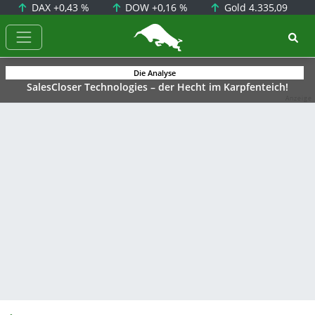
DAX
+0,43 %
DOW
+0,16 %
Gold
4.335,09
BörsenNEWS.de
Die Analyse
SalesCloser Technologies – der Hecht im Karpfenteich!
Anzeige