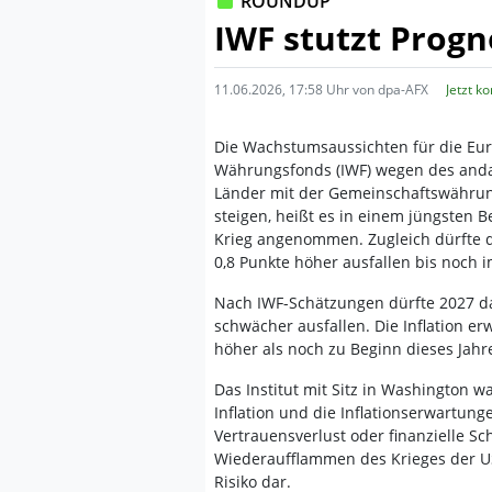
ROUNDUP
IWF stutzt Prog
11.06.2026, 17:58 Uhr von dpa-AFX
Jetzt k
Die Wachstumsaussichten für die Eur
Währungsfonds (IWF) wegen des andau
Länder mit der Gemeinschaftswährung
steigen, heißt es in einem jüngsten B
Krieg angenommen. Zugleich dürfte di
0,8 Punkte höher ausfallen bis noch i
Nach IWF-Schätzungen dürfte 2027 d
schwächer ausfallen. Die Inflation e
höher als noch zu Beginn dieses Jahre
Das Institut mit Sitz in Washington w
Inflation und die Inflationserwartun
Vertrauensverlust oder finanzielle S
Wiederaufflammen des Krieges der US
Risiko dar.