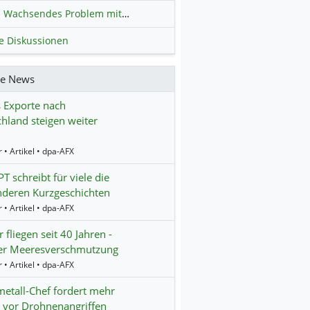
Wachsendes Problem mit kriminellen Kunden im Online-Handel
H
le Diskussionen
re News
 Exporte nach
hland steigen weiter
 • Artikel • dpa-AFX
T schreibt für viele die
nderen Kurzgeschichten
 • Artikel • dpa-AFX
 fliegen seit 40 Jahren -
er Meeresverschmutzung
 • Artikel • dpa-AFX
etall-Chef fordert mehr
 vor Drohnenangriffen