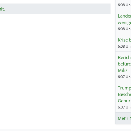
6:08 Uhr
it.
Lände
wenig
6:08 Uhr
Krise 
6:08 Uhr
Berich
befürc
Miliz
6:07 Uhr
Trump:
Besch
Geburt
6:07 Uhr
Mehr 