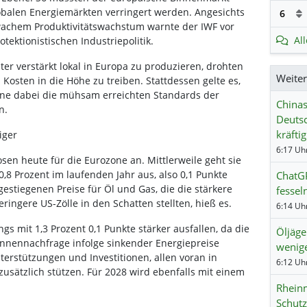
obalen Energiemärkten verringert werden. Angesichts
6
hwachem Produktivitätswachstum warnte der IWF vor
Al
tektionistischen Industriepolitik.
r verstärkt lokal in Europa zu produzieren, drohten
Weite
sten in die Höhe zu treiben. Stattdessen gelte es,
ne dabei die mühsam erreichten Standards der
Chinas
n.
Deutsc
kräftig
iger
6:17 Uhr
sen heute für die Eurozone an. Mittlerweile geht sie
8 Prozent im laufenden Jahr aus, also 0,1 Punkte
ChatGP
gestiegenen Preise für Öl und Gas, die die stärkere
fessel
ingere US-Zölle in den Schatten stellten, hieß es.
6:14 Uhr
gs mit 1,3 Prozent 0,1 Punkte stärker ausfallen, da die
Öljäger
innennachfrage infolge sinkender Energiepreise
wenig
terstützungen und Investitionen, allen voran in
6:12 Uhr
zusätzlich stützen. Für 2028 wird ebenfalls mit einem
Rheinm
Schutz