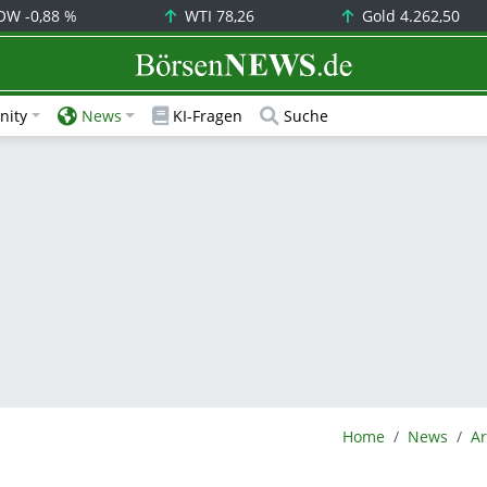
OW
-0,88 %
WTI
78,26
Gold
4.262,50
BörsenNEWS.de
ity
News
KI-Fragen
Suche
BörsenNEWS.de
Home
News
Ar