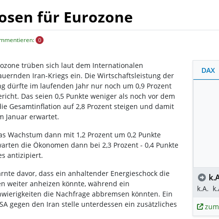
nosen für Eurozone
ommentieren:
0
ozone trüben sich laut dem Internationalen
DAX
ernden Iran-Kriegs ein. Die Wirtschaftsleistung der
 dürfte im laufenden Jahr nur noch um 0,9 Prozent
ericht. Das seien 0,5 Punkte weniger als noch vor dem
e Gesamtinflation auf 2,8 Prozent steigen und damit
m Januar erwartet.
as Wachstum dann mit 1,2 Prozent um 0,2 Punkte
rwarten die Ökonomen dann bei 2,3 Prozent - 0,4 Punkte
s antizipiert.
arnte davor, dass ein anhaltender Energieschock die
k.A
gen weiter anheizen könnte, während ein
k.A.
k.
chwierigkeiten die Nachfrage abbremsen könnten. Ein
A gegen den Iran stelle unterdessen ein zusätzliches
zum