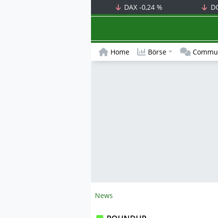
DAX
-0,24 %
D
Home
Börse
Commun
News