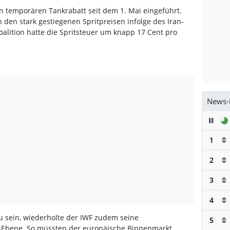
n temporären Tankrabatt seit dem 1. Mai eingeführt.
 den stark gestiegenen Spritpreisen infolge des Iran-
Koalition hatte die Spritsteuer um knapp 17 Cent pro
News-
Pau
1
2
3
4
zu sein, wiederholte der IWF zudem seine
5
-Ebene. So müssten der europäische Binnenmarkt