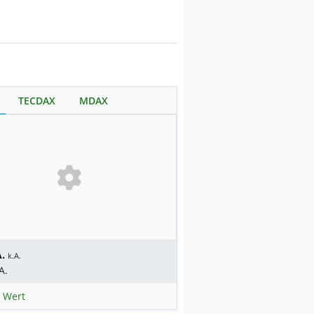
TECDAX
MDAX
.
k.A.
A.
 Wert