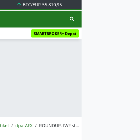
BTC/EUR
55.810,95
SMARTBROKER+ Depot
tikel
dpa-AFX
ROUNDUP: IWF stutzt Prognosen für Eurozone