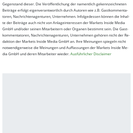
Ge­gen­stand die­ser. Die Ver­öf­fent­lich­ung der na­ment­lich ge­kenn­zeich­net­en
Bei­trä­ge er­folgt ei­gen­ver­ant­wort­lich durch Au­tor­en wie z.B. Gast­kom­men­ta­
tor­en, Nach­richt­en­ag­en­tur­en, Un­ter­neh­men. In­fol­ge­des­sen kön­nen die In­hal­
te der Bei­trä­ge auch nicht von An­la­ge­in­te­res­sen der Mar­kets In­side Me­dia
GmbH und/oder sei­nen Mit­ar­bei­tern oder Or­ga­nen be­stim­mt sein. Die Gast­
kom­men­ta­tor­en, Nach­rich­ten­ag­en­tur­en, Un­ter­neh­men ge­hör­en nicht der Re­
dak­tion der Mar­kets In­side Me­dia GmbH an. Ihre Mei­nung­en spie­geln nicht
not­wen­di­ger­wei­se die Mei­nung­en und Auf­fas­sung­en der Mar­kets In­side Me­
dia GmbH und de­ren Mit­ar­bei­ter wie­der.
Aus­führ­lich­er Dis­clai­mer