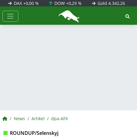
DAX
+0,00 %
DOW
+0,29 %
Gold
4.342,26
BörsenNEWS.de
BörsenNEWS.de
News
Artikel
dpa-AFX
ROUNDUP/Selenskyj