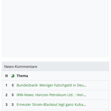
News-Kommentare
Pause
Thema
1
Bundesbank: Weniger Falschgeld in Deutschland
Hauptdi
2
IRW-News: Horizon Petroleum Ltd. : Horizon Petroleum beginnt mit der Testförderung im Projekt Lachowice in Polen und schließt die Platzierung einer überzeichneten Wandelanleihe ab
3
Erneuter Strom-Blackout legt ganz Kuba lahm
Hauptdiskus