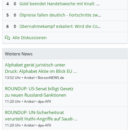
4
Gold beendet Handelswoche mit Knall: Barrick Mining – Ist diese Aktie wieder ein Kauf?
5
Ölpreise fallen deutlich - Fortschritte zwischen USA und Iran belasten
6
Übernahmekampf eskaliert: Wird die Commerzbank italienisch?
Alle Diskussionen
Weitere News
Alphabet gerät juristisch unter
Druck: Alphabet Aktie im Blick EU …
13:52 Uhr • Artikel • BörsenNEWS.de
ROUNDUP: US-Senat billigt Gesetz
zu neuen Russland-Sanktionen
11:20 Uhr • Artikel • dpa-AFX
ROUNDUP: UN-Sicherheitsrat
verurteilt Huthi-Angriffe auf Saudi-…
11:20 Uhr • Artikel • dpa-AFX