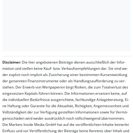
Dis­clai­mer:
Die hier an­ge­bo­te­nen Bei­trä­ge die­nen aus­schließ­lich der In­for­
ma­t­ion und stel­len kei­ne Kauf- bzw. Ver­kaufs­em­pfeh­lung­en dar. Sie sind we­
der ex­pli­zit noch im­pli­zit als Zu­sich­er­ung ei­ner be­stim­mt­en Kurs­ent­wick­lung
der ge­nan­nt­en Fi­nanz­in­stru­men­te oder als Handl­ungs­auf­for­der­ung zu ver­
steh­en. Der Er­werb von Wert­pa­pier­en birgt Ri­si­ken, die zum To­tal­ver­lust des
ein­ge­setz­ten Ka­pi­tals füh­ren kön­nen. Die In­for­ma­tion­en er­setz­en kei­ne, auf
die in­di­vi­du­el­len Be­dür­fnis­se aus­ge­rich­te­te, fach­kun­di­ge An­la­ge­be­ra­tung. Ei­
ne Haf­tung oder Ga­ran­tie für die Ak­tu­ali­tät, Rich­tig­keit, An­ge­mes­sen­heit und
Vol­lständ­ig­keit der zur Ver­fü­gung ge­stel­lt­en In­for­ma­tion­en so­wie für Ver­mö­
gens­schä­den wird we­der aus­drück­lich noch stil­lschwei­gend über­nom­men.
Die Mar­kets In­side Me­dia GmbH hat auf die ver­öf­fent­lich­ten In­hal­te kei­ner­lei
Ein­fluss und vor Ver­öf­fent­lich­ung der Bei­trä­ge kei­ne Ken­nt­nis über In­halt und