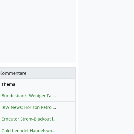
Kommentare
se
Thema
Bundesbank: Weniger Falschgeld in Deutschland
Hauptdiskussion
IRW-News: Horizon Petroleum Ltd. : Horizon Petroleum beginnt mit der Testförderung im Projekt Lachowice in Polen und schließt die Platzierung einer überzeichneten Wandelanleihe ab
Erneuter Strom-Blackout legt ganz Kuba lahm
Hauptdiskussion
Gold beendet Handelswoche mit Knall: Barrick Mining – Ist diese Aktie wieder ein Kauf?