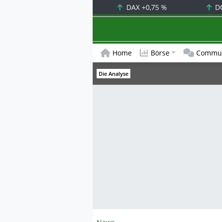
DAX
+0,75 %
D
Home
Börse
Commun
Die Analyse