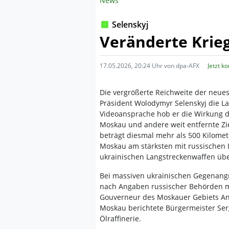
News
Selenskyj
Veränderte Krie
17.05.2026, 20:24 Uhr von dpa-AFX
Jetzt k
Die vergrößerte Reichweite der neue
Präsident Wolodymyr Selenskyj die La
Videoansprache hob er die Wirkung d
Moskau und andere weit entfernte Zie
beträgt diesmal mehr als 500 Kilomet
Moskau am stärksten mit russischen Lu
ukrainischen Langstreckenwaffen übe
Bei massiven ukrainischen Gegenang
nach Angaben russischer Behörden m
Gouverneur des Moskauer Gebiets And
Moskau berichtete Bürgermeister Serg
Ölraffinerie.