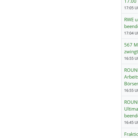
17.00
17:05 Uh
RWE un
beend
567 Mi
zwingt
ROUND
Arbeit
Börse
16:55 Uh
ROUNDU
Ultima
beend
16:45 Uh
Frakti