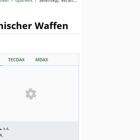
tikel
dpa-AFX
Selenskyj: Veränderte Kriegslage durch Reichweite ukrainischer Waffen
nischer Waffen
TECDAX
MDAX
.
k.A.
A.