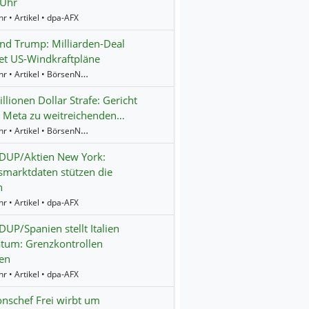
 Uhr
r • Artikel • dpa-AFX
d Trump: Milliarden-Deal
et US-Windkraftpläne
17:04 Uhr • Artikel • BörsenNEWS.de
llionen Dollar Strafe: Gericht
 Meta zu weitreichenden…
16:55 Uhr • Artikel • BörsenNEWS.de
UP/Aktien New York:
smarktdaten stützen die
n
r • Artikel • dpa-AFX
P/Spanien stellt Italien
tum: Grenzkontrollen
en
r • Artikel • dpa-AFX
onschef Frei wirbt um