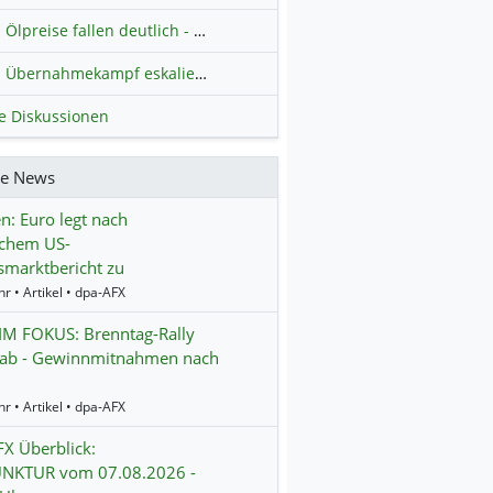
Ölpreise fallen deutlich - Fortschritte zwischen USA und Iran belasten
Übernahmekampf eskaliert: Wird die Commerzbank italienisch?
H
le Diskussionen
re News
n: Euro legt nach
chem US-
smarktbericht zu
r • Artikel • dpa-AFX
IM FOKUS: Brenntag-Rally
t ab - Gewinnmitnahmen nach
r • Artikel • dpa-AFX
X Überblick:
NKTUR vom 07.08.2026 -