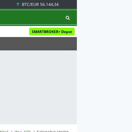
BTC/EUR
56.144,34
SMARTBROKER+ Depot
Anzeige