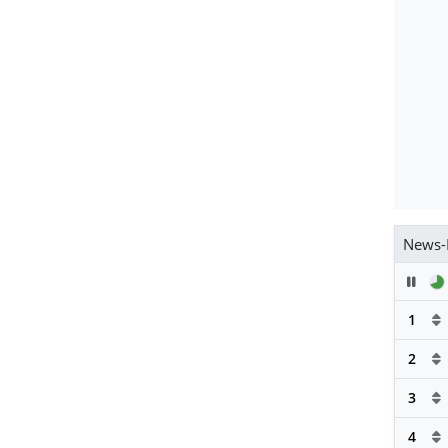
News-
Pau
1
2
3
4