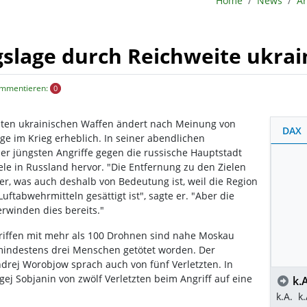
Home
News
Ar
gslage durch Reichweite ukrai
ommentieren:
0
sten ukrainischen Waffen ändert nach Meinung von
DAX
ge im Krieg erheblich. In seiner abendlichen
er jüngsten Angriffe gegen die russische Hauptstadt
le in Russland hervor. "Die Entfernung zu den Zielen
er, was auch deshalb von Bedeutung ist, weil die Region
ftabwehrmitteln gesättigt ist", sagte er. "Aber die
rwinden dies bereits."
riffen mit mehr als 100 Drohnen sind nahe Moskau
indestens drei Menschen getötet worden. Der
rej Worobjow sprach auch von fünf Verletzten. In
ej Sobjanin von zwölf Verletzten beim Angriff auf eine
k.A
k.A.
k.