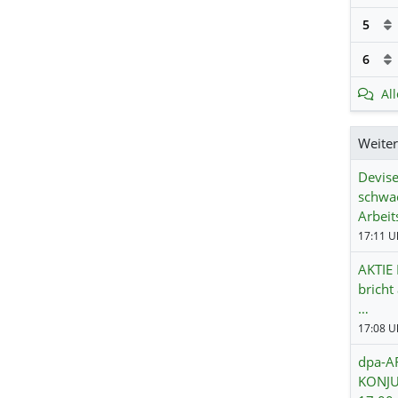
5
6
Al
Weite
Devise
schwa
Arbeit
17:11 Uh
AKTIE 
brich
…
17:08 Uh
dpa-AF
KONJU