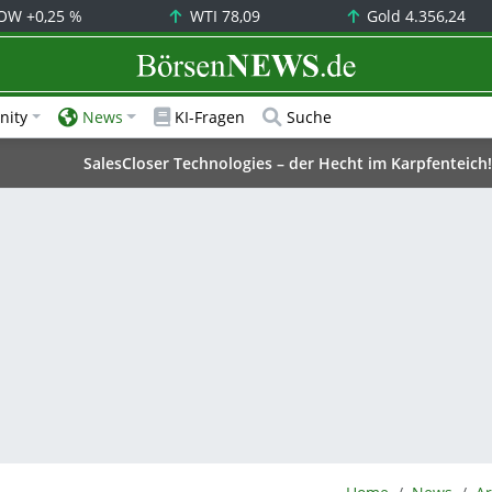
OW
+0,25 %
WTI
78,09
Gold
4.356,24
BörsenNEWS.de
ity
News
KI-Fragen
Suche
SalesCloser Technologies – der Hecht im Karpfenteich!
BörsenNEWS.de