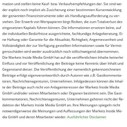
ma­t­ion und stel­len kei­ne Kauf- bzw. Ver­kaufs­em­pfeh­lung­en dar. Sie sind we­
der ex­pli­zit noch im­pli­zit als Zu­sich­er­ung ei­ner be­stim­mt­en Kurs­ent­wick­lung
der ge­nan­nt­en Fi­nanz­in­stru­men­te oder als Handl­ungs­auf­for­der­ung zu ver­
steh­en. Der Er­werb von Wert­pa­pier­en birgt Ri­si­ken, die zum To­tal­ver­lust des
ein­ge­setz­ten Ka­pi­tals füh­ren kön­nen. Die In­for­ma­tion­en er­setz­en kei­ne, auf
die in­di­vi­du­el­len Be­dür­fnis­se aus­ge­rich­te­te, fach­kun­di­ge An­la­ge­be­ra­tung. Ei­
ne Haf­tung oder Ga­ran­tie für die Ak­tu­ali­tät, Rich­tig­keit, An­ge­mes­sen­heit und
Vol­lständ­ig­keit der zur Ver­fü­gung ge­stel­lt­en In­for­ma­tion­en so­wie für Ver­mö­
gens­schä­den wird we­der aus­drück­lich noch stil­lschwei­gend über­nom­men.
Die Mar­kets In­side Me­dia GmbH hat auf die ver­öf­fent­lich­ten In­hal­te kei­ner­lei
Ein­fluss und vor Ver­öf­fent­lich­ung der Bei­trä­ge kei­ne Ken­nt­nis über In­halt und
Ge­gen­stand die­ser. Die Ver­öf­fent­lich­ung der na­ment­lich ge­kenn­zeich­net­en
Bei­trä­ge er­folgt ei­gen­ver­ant­wort­lich durch Au­tor­en wie z.B. Gast­kom­men­ta­
tor­en, Nach­richt­en­ag­en­tur­en, Un­ter­neh­men. In­fol­ge­des­sen kön­nen die In­hal­
te der Bei­trä­ge auch nicht von An­la­ge­in­te­res­sen der Mar­kets In­side Me­dia
GmbH und/oder sei­nen Mit­ar­bei­tern oder Or­ga­nen be­stim­mt sein. Die Gast­
kom­men­ta­tor­en, Nach­rich­ten­ag­en­tur­en, Un­ter­neh­men ge­hör­en nicht der Re­
dak­tion der Mar­kets In­side Me­dia GmbH an. Ihre Mei­nung­en spie­geln nicht
not­wen­di­ger­wei­se die Mei­nung­en und Auf­fas­sung­en der Mar­kets In­side Me­
dia GmbH und de­ren Mit­ar­bei­ter wie­der.
Aus­führ­lich­er Dis­clai­mer