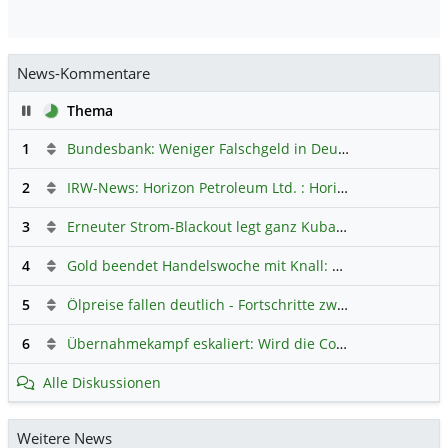
News-Kommentare
Pause
Thema
1
Bundesbank: Weniger Falschgeld in Deutschland
Hauptdi
2
IRW-News: Horizon Petroleum Ltd. : Horizon Petroleum beginnt mit der Testförderung im Projekt Lachowice in Polen und schließt die Platzierung einer überzeichneten Wandelanleihe ab
3
Erneuter Strom-Blackout legt ganz Kuba lahm
Hauptdiskus
4
Gold beendet Handelswoche mit Knall: Barrick Mining – Ist diese Aktie wieder ein Kauf?
5
Ölpreise fallen deutlich - Fortschritte zwischen USA und Iran belasten
6
Übernahmekampf eskaliert: Wird die Commerzbank italienisch?
Alle Diskussionen
Weitere News