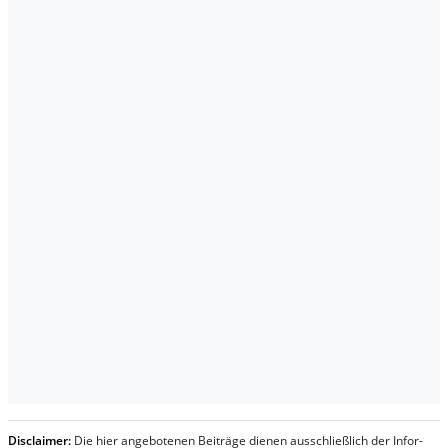
Dis­clai­mer:
Die hier an­ge­bo­te­nen Bei­trä­ge die­nen aus­schließ­lich der In­for­