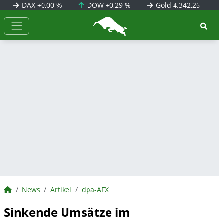
DAX
+0,00 %
DOW
+0,29 %
Gold
4.342,26
BörsenNEWS.de
BörsenNEWS.de
News
Artikel
dpa-AFX
Sinkende Umsätze im