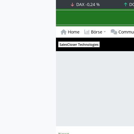
DAX
-0,24 %
D
Home
Börse
Commun
SalesCloser Technologies