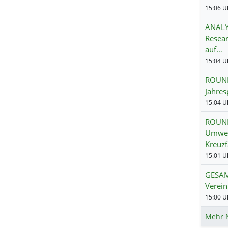
15:06 Uh
ANALY
Resear
auf…
15:04 Uh
ROUND
Jahres
15:04 Uh
ROUND
Umwel
Kreuzf
15:01 Uh
GESAM
Verei
15:00 Uh
Mehr 