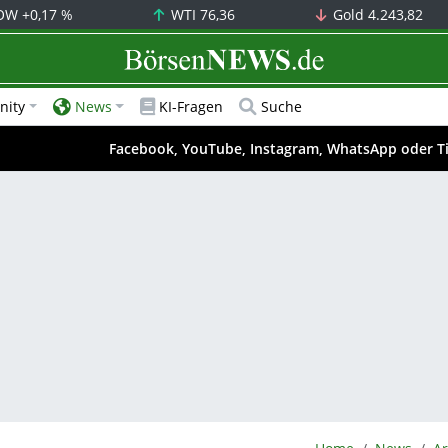
OW
+0,17 %
WTI
76,36
Gold
4.243,82
BörsenNEWS.de
ity
News
KI-Fragen
Suche
Facebook, YouTube, Instagram, WhatsApp oder T
BörsenNEWS.de