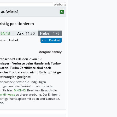
Werbung
 aufwärts?
ristig positionieren
6N4B
Ask:
11,50
Hebel:
4,76
einem Hebel
Zum Produkt
chschnitt erleiden 7 von 10
nlegern Verluste beim Handel mit Turbo-
ikaten. Turbo-Zertifikate sind hoch
reiche Produkte und nicht für langfristige
strategien geeignet.
sisprospekt sowie die Endgültigen
ungen und die Basisinformationsblätter
n Sie hier:
MN6N4B
. Beachten Sie auch die
en Hinweise
zu dieser Werbung. Der Emittent
echtigt, Wertpapiere mit open end-Laufzeit zu
en.