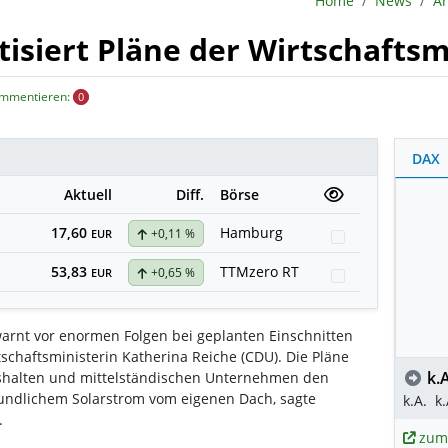
Home
News
Ar
tisiert Pläne der Wirtschaftsm
ommentieren:
0
DAX
Aktuell
Diff.
Börse
17,60
Hamburg
+0,11 %
Watchlist
EUR
53,83
TTMzero RT
+0,65 %
Watchlist
EUR
arnt vor enormen Folgen bei geplanten Einschnitten
chaftsministerin Katherina Reiche (CDU). Die Pläne
k.A
ushalten und mittelständischen Unternehmen den
undlichem Solarstrom vom eigenen Dach, sagte
k.A.
k.
.
zum