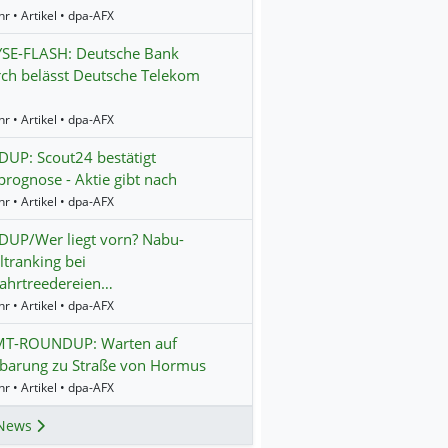
r • Artikel • dpa-AFX
SE-FLASH: Deutsche Bank
ch belässt Deutsche Telekom
r • Artikel • dpa-AFX
UP: Scout24 bestätigt
prognose - Aktie gibt nach
r • Artikel • dpa-AFX
UP/Wer liegt vorn? Nabu-
tranking bei
ahrtreedereien…
r • Artikel • dpa-AFX
T-ROUNDUP: Warten auf
nbarung zu Straße von Hormus
r • Artikel • dpa-AFX
News