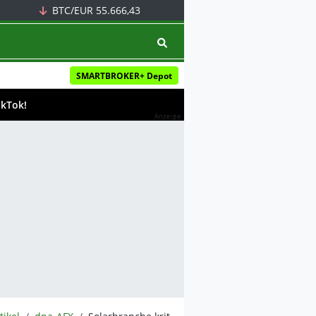
BTC/EUR
55.666,43
SMARTBROKER+ Depot
ikTok!
Anzeige