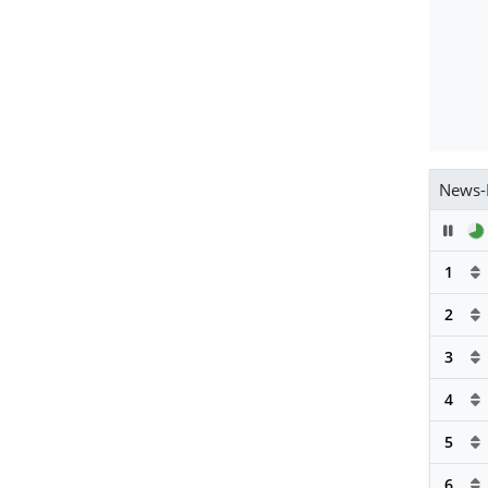
News-
Pau
1
2
3
4
5
6