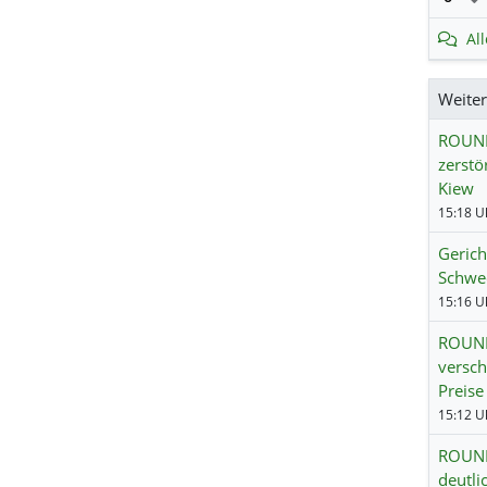
Al
Weite
ROUND
zerstö
Kiew
15:18 Uh
Gerich
Schwed
15:16 Uh
ROUND
versch
Preise
15:12 Uh
ROUND
deutli