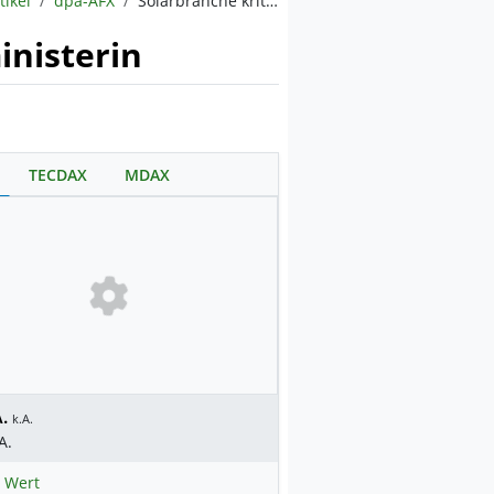
tikel
dpa-AFX
Solarbranche kritisiert Pläne der Wirtschaftsministerin
inisterin
TECDAX
MDAX
.
k.A.
A.
 Wert