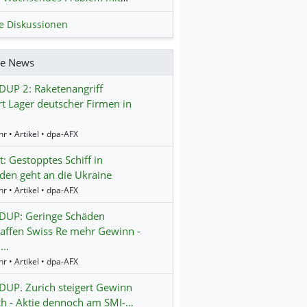
le Diskussionen
re News
UP 2: Raketenangriff
rt Lager deutscher Firmen in
r • Artikel • dpa-AFX
t: Gestopptes Schiff in
en geht an die Ukraine
r • Artikel • dpa-AFX
UP: Geringe Schäden
affen Swiss Re mehr Gewinn -
 …
r • Artikel • dpa-AFX
UP. Zurich steigert Gewinn
ch - Aktie dennoch am SMI-…