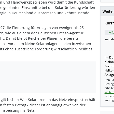
n und Handwerksbetrieben wird damit die Kundschaft
e geplanten Einschnitte bei der Solarförderung würden
Weiter
ergie in Deutschland ausbremsen und Zehntausende
Kurzf
027 die Förderung für Anlagen von weniger als 25
MN
ellen, wie aus einem der Deutschen Presse-Agentur
t. Damit bleibt Reiche bei Plänen, die bereits
mit
kl
 - vor allem kleine Solaranlagen - seien inzwischen
ts ohne zusätzliche Förderung wirtschaftlich, heißt es
Im Dur
Kleina
Zertif
risiko
Anlage
Den Ba
Beding
erhalte
weiter
ist ber
gilt bisher: Wer Solarstrom in das Netz einspeist, erhält
kündig
n festen Betrag - dieser ist abhängig etwa von der
nspeisung ins Netz.