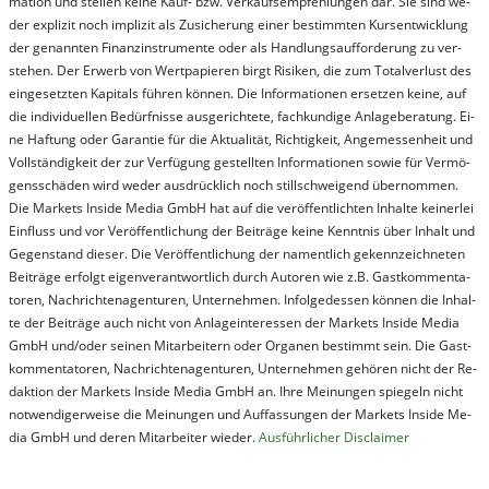
ma­t­ion und stel­len kei­ne Kauf- bzw. Ver­kaufs­em­pfeh­lung­en dar. Sie sind we­
der ex­pli­zit noch im­pli­zit als Zu­sich­er­ung ei­ner be­stim­mt­en Kurs­ent­wick­lung
der ge­nan­nt­en Fi­nanz­in­stru­men­te oder als Handl­ungs­auf­for­der­ung zu ver­
steh­en. Der Er­werb von Wert­pa­pier­en birgt Ri­si­ken, die zum To­tal­ver­lust des
ein­ge­setz­ten Ka­pi­tals füh­ren kön­nen. Die In­for­ma­tion­en er­setz­en kei­ne, auf
die in­di­vi­du­el­len Be­dür­fnis­se aus­ge­rich­te­te, fach­kun­di­ge An­la­ge­be­ra­tung. Ei­
ne Haf­tung oder Ga­ran­tie für die Ak­tu­ali­tät, Rich­tig­keit, An­ge­mes­sen­heit und
Vol­lständ­ig­keit der zur Ver­fü­gung ge­stel­lt­en In­for­ma­tion­en so­wie für Ver­mö­
gens­schä­den wird we­der aus­drück­lich noch stil­lschwei­gend über­nom­men.
Die Mar­kets In­side Me­dia GmbH hat auf die ver­öf­fent­lich­ten In­hal­te kei­ner­lei
Ein­fluss und vor Ver­öf­fent­lich­ung der Bei­trä­ge kei­ne Ken­nt­nis über In­halt und
Ge­gen­stand die­ser. Die Ver­öf­fent­lich­ung der na­ment­lich ge­kenn­zeich­net­en
Bei­trä­ge er­folgt ei­gen­ver­ant­wort­lich durch Au­tor­en wie z.B. Gast­kom­men­ta­
tor­en, Nach­richt­en­ag­en­tur­en, Un­ter­neh­men. In­fol­ge­des­sen kön­nen die In­hal­
te der Bei­trä­ge auch nicht von An­la­ge­in­te­res­sen der Mar­kets In­side Me­dia
GmbH und/oder sei­nen Mit­ar­bei­tern oder Or­ga­nen be­stim­mt sein. Die Gast­
kom­men­ta­tor­en, Nach­rich­ten­ag­en­tur­en, Un­ter­neh­men ge­hör­en nicht der Re­
dak­tion der Mar­kets In­side Me­dia GmbH an. Ihre Mei­nung­en spie­geln nicht
not­wen­di­ger­wei­se die Mei­nung­en und Auf­fas­sung­en der Mar­kets In­side Me­
dia GmbH und de­ren Mit­ar­bei­ter wie­der.
Aus­führ­lich­er Dis­clai­mer