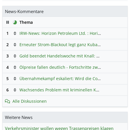
News-Kommentare
Pause
Thema
1
IRW-News: Horizon Petroleum Ltd. : Horizon Petroleum beginnt mit der Testförderung im Projekt Lachowice in Polen und schließt die Platzierung einer überzeichneten Wandelanleihe ab
2
Erneuter Strom-Blackout legt ganz Kuba lahm
Hauptdiskus
3
Gold beendet Handelswoche mit Knall: Barrick Mining – Ist diese Aktie wieder ein Kauf?
4
Ölpreise fallen deutlich - Fortschritte zwischen USA und Iran belasten
5
Übernahmekampf eskaliert: Wird die Commerzbank italienisch?
6
Wachsendes Problem mit kriminellen Kunden im Online-Handel
Alle Diskussionen
Weitere News
Verkehrsminister wollen wegen Trassenpreisen klagen