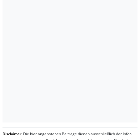
Dis­clai­mer:
Die hier an­ge­bo­te­nen Bei­trä­ge die­nen aus­schließ­lich der In­for­