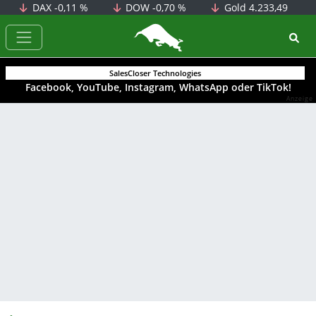
DAX
-0,11 %
DOW
-0,70 %
Gold
4.233,49
BörsenNEWS.de
SalesCloser Technologies
Facebook, YouTube, Instagram, WhatsApp oder TikTok!
Anzeige