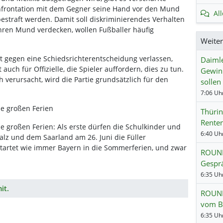
onfrontation mit dem Gegner seine Hand vor den Mund
Al
bestraft werden. Damit soll diskriminierendes Verhalten
hren Mund verdecken, wollen Fußballer häufig
Weite
st gegen eine Schiedsrichterentscheidung verlassen,
Daimle
auch für Offizielle, die Spieler auffordern, dies zu tun.
Gewinn
verursacht, wird die Partie grundsätzlich für den
sollen
7:06 Uhr
ie großen Ferien
Thürin
Renten
ie großen Ferien: Als erste dürfen die Schulkinder und
6:40 Uhr
alz und dem Saarland am 26. Juni die Füller
 startet wie immer Bayern in die Sommerferien, und zwar
ROUND
Gesprä
6:35 Uhr
it.
ROUND
vom B
6:35 Uhr