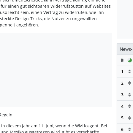
ür einen gut sichtbaren Widerrufsbutton auf Websites
uso leicht sein, einen Vertrag zu widerrufen, wie ihn
rsteckte Design-Tricks, die Nutzer zu ungewollten
ngenheit angehören.
News-
Pau
1
2
3
4
Regeln
5
 in diesem Jahr am 11. Juni, wenn die WM losgeht. Bei
6
und Mexiko ausgetragen wird, gibt es verschärfte