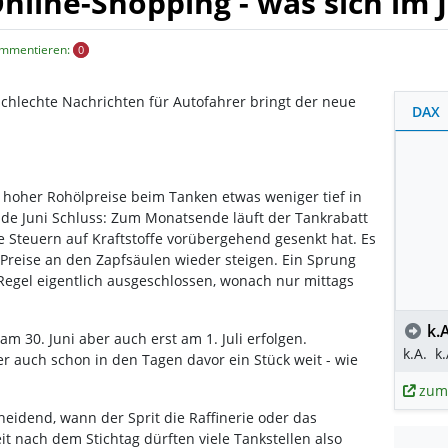
nline-Shopping - was sich im 
ommentieren:
0
chlechte Nachrichten für Autofahrer bringt der neue
DAX
z hoher Rohölpreise beim Tanken etwas weniger tief in
Ende Juni Schluss: Zum Monatsende läuft der Tankrabatt
 Steuern auf Kraftstoffe vorübergehend gesenkt hat. Es
e Preise an den Zapfsäulen wieder steigen. Ein Sprung
-Regel eigentlich ausgeschlossen, wonach nur mittags
k.A
m 30. Juni aber auch erst am 1. Juli erfolgen.
k.A.
k.
er auch schon in den Tagen davor ein Stück weit - wie
zum
heidend, wann der Sprit die Raffinerie oder das
eit nach dem Stichtag dürften viele Tankstellen also