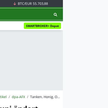
BTC/EUR
55.703,88
SMARTBROKER+ Depot
tikel
dpa-AFX
Tanken, Honig, Online-Shopping - was sich im Juni ändert