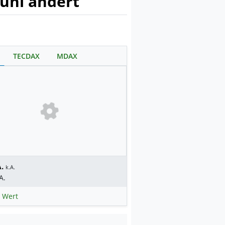
Juni ändert
TECDAX
MDAX
.
k.A.
A.
 Wert