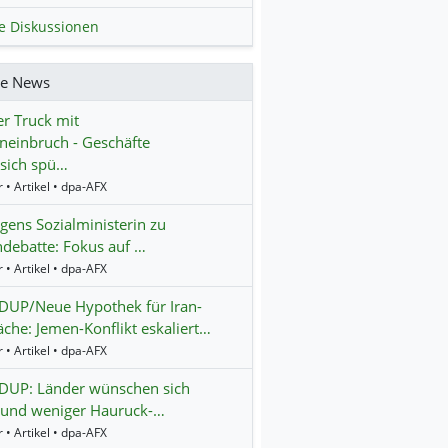
le Diskussionen
re News
r Truck mit
einbruch - Geschäfte
 sich spü…
 • Artikel • dpa-AFX
gens Sozialministerin zu
debatte: Fokus auf …
 • Artikel • dpa-AFX
UP/Neue Hypothek für Iran-
che: Jemen-Konflikt eskaliert…
 • Artikel • dpa-AFX
UP: Länder wünschen sich
und weniger Hauruck-…
 • Artikel • dpa-AFX