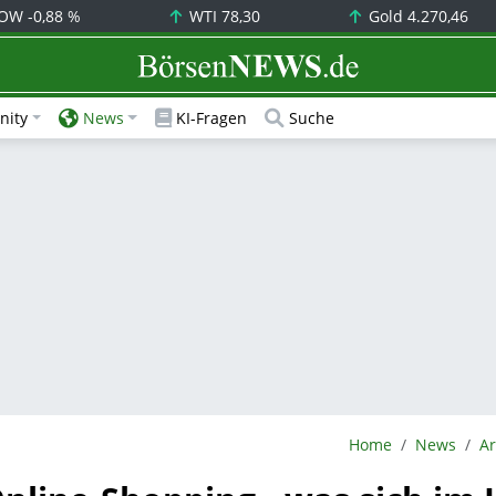
OW
-0,88 %
WTI
78,30
Gold
4.270,46
BörsenNEWS.de
ity
News
KI-Fragen
Suche
BörsenNEWS.de
Home
News
Ar