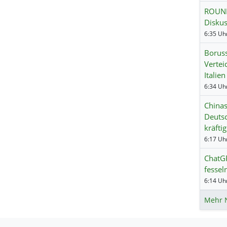
ROUNDU
Disku
6:35 Uhr
Boruss
Vertei
Italien
6:34 Uhr
Chinas
Deutsc
kräftig
6:17 Uhr
ChatGP
fessel
6:14 Uhr
Mehr 