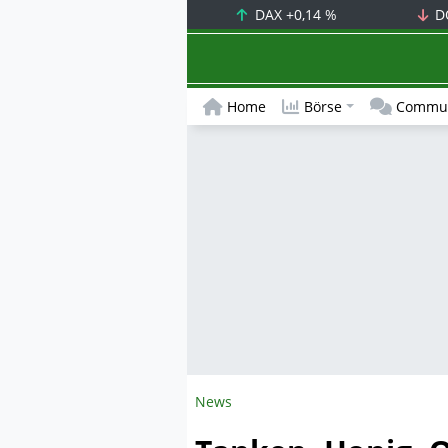
DAX
+0,14 %
D
Home
Börse
Commun
News