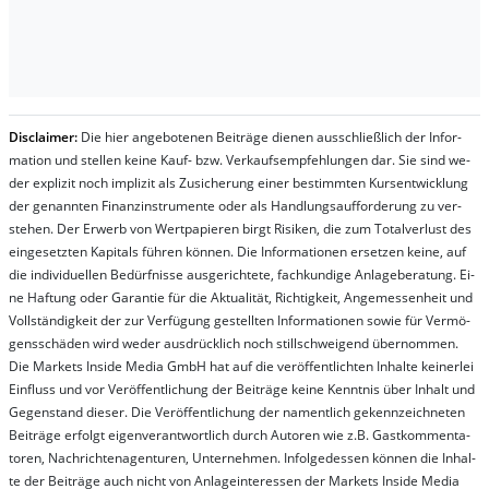
Dis­clai­mer:
Die hier an­ge­bo­te­nen Bei­trä­ge die­nen aus­schließ­lich der In­for­
ma­t­ion und stel­len kei­ne Kauf- bzw. Ver­kaufs­em­pfeh­lung­en dar. Sie sind we­
der ex­pli­zit noch im­pli­zit als Zu­sich­er­ung ei­ner be­stim­mt­en Kurs­ent­wick­lung
der ge­nan­nt­en Fi­nanz­in­stru­men­te oder als Handl­ungs­auf­for­der­ung zu ver­
steh­en. Der Er­werb von Wert­pa­pier­en birgt Ri­si­ken, die zum To­tal­ver­lust des
ein­ge­setz­ten Ka­pi­tals füh­ren kön­nen. Die In­for­ma­tion­en er­setz­en kei­ne, auf
die in­di­vi­du­el­len Be­dür­fnis­se aus­ge­rich­te­te, fach­kun­di­ge An­la­ge­be­ra­tung. Ei­
ne Haf­tung oder Ga­ran­tie für die Ak­tu­ali­tät, Rich­tig­keit, An­ge­mes­sen­heit und
Vol­lständ­ig­keit der zur Ver­fü­gung ge­stel­lt­en In­for­ma­tion­en so­wie für Ver­mö­
gens­schä­den wird we­der aus­drück­lich noch stil­lschwei­gend über­nom­men.
Die Mar­kets In­side Me­dia GmbH hat auf die ver­öf­fent­lich­ten In­hal­te kei­ner­lei
Ein­fluss und vor Ver­öf­fent­lich­ung der Bei­trä­ge kei­ne Ken­nt­nis über In­halt und
Ge­gen­stand die­ser. Die Ver­öf­fent­lich­ung der na­ment­lich ge­kenn­zeich­net­en
Bei­trä­ge er­folgt ei­gen­ver­ant­wort­lich durch Au­tor­en wie z.B. Gast­kom­men­ta­
tor­en, Nach­richt­en­ag­en­tur­en, Un­ter­neh­men. In­fol­ge­des­sen kön­nen die In­hal­
te der Bei­trä­ge auch nicht von An­la­ge­in­te­res­sen der Mar­kets In­side Me­dia