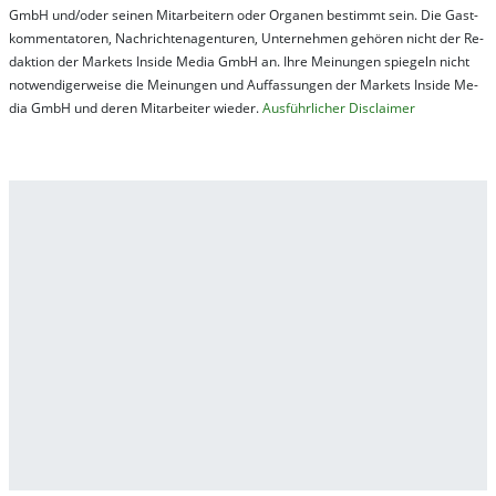
GmbH und/oder sei­nen Mit­ar­bei­tern oder Or­ga­nen be­stim­mt sein. Die Gast­
kom­men­ta­tor­en, Nach­rich­ten­ag­en­tur­en, Un­ter­neh­men ge­hör­en nicht der Re­
dak­tion der Mar­kets In­side Me­dia GmbH an. Ihre Mei­nung­en spie­geln nicht
not­wen­di­ger­wei­se die Mei­nung­en und Auf­fas­sung­en der Mar­kets In­side Me­
dia GmbH und de­ren Mit­ar­bei­ter wie­der.
Aus­führ­lich­er Dis­clai­mer