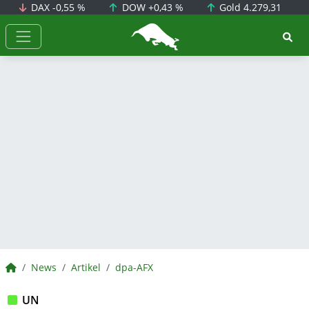
DAX
-0,55 %
DOW
+0,43 %
Gold
4.279,31
BörsenNEWS.de
BörsenNEWS.de
News
Artikel
dpa-AFX
UN