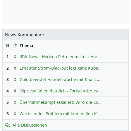
News-Kommentare
Pause
Thema
1
IRW-News: Horizon Petroleum Ltd. : Horizon Petroleum beginnt mit der Testförderung im Projekt Lachowice in Polen und schließt die Platzierung einer überzeichneten Wandelanleihe ab
2
Erneuter Strom-Blackout legt ganz Kuba lahm
Hauptdiskus
3
Gold beendet Handelswoche mit Knall: Barrick Mining – Ist diese Aktie wieder ein Kauf?
4
Ölpreise fallen deutlich - Fortschritte zwischen USA und Iran belasten
5
Übernahmekampf eskaliert: Wird die Commerzbank italienisch?
6
Wachsendes Problem mit kriminellen Kunden im Online-Handel
Alle Diskussionen