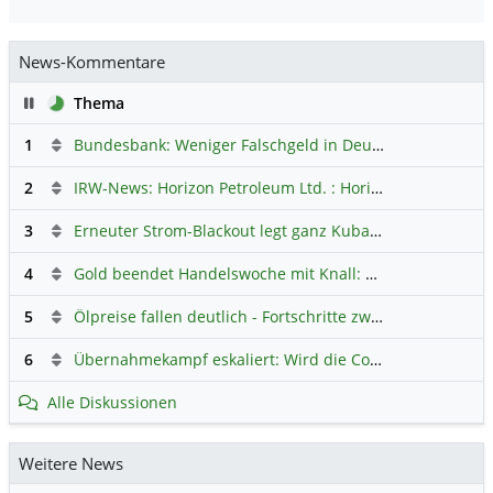
News-Kommentare
Pause
Thema
1
Bundesbank: Weniger Falschgeld in Deutschland
Hauptdi
2
IRW-News: Horizon Petroleum Ltd. : Horizon Petroleum beginnt mit der Testförderung im Projekt Lachowice in Polen und schließt die Platzierung einer überzeichneten Wandelanleihe ab
3
Erneuter Strom-Blackout legt ganz Kuba lahm
Hauptdiskus
4
Gold beendet Handelswoche mit Knall: Barrick Mining – Ist diese Aktie wieder ein Kauf?
5
Ölpreise fallen deutlich - Fortschritte zwischen USA und Iran belasten
6
Übernahmekampf eskaliert: Wird die Commerzbank italienisch?
Alle Diskussionen
Weitere News