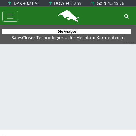
DAX
+0,71 %
DOW
+0,32 %
Gold
4.345,76
BörsenNEWS.de
Die Analyse
SalesCloser Technologies – der Hecht im Karpfenteich!
Anzeige