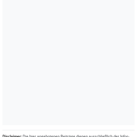
Dis­clai­mer:
Die hier an­ge­bo­te­nen Bei­trä­ge die­nen aus­schließ­lich der In­for­