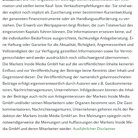
ma­t­ion und stel­len kei­ne Kauf- bzw. Ver­kaufs­em­pfeh­lung­en dar. Sie sind we­
der ex­pli­zit noch im­pli­zit als Zu­sich­er­ung ei­ner be­stim­mt­en Kurs­ent­wick­lung
der ge­nan­nt­en Fi­nanz­in­stru­men­te oder als Handl­ungs­auf­for­der­ung zu ver­
steh­en. Der Er­werb von Wert­pa­pier­en birgt Ri­si­ken, die zum To­tal­ver­lust des
ein­ge­setz­ten Ka­pi­tals füh­ren kön­nen. Die In­for­ma­tion­en er­setz­en kei­ne, auf
die in­di­vi­du­el­len Be­dür­fnis­se aus­ge­rich­te­te, fach­kun­di­ge An­la­ge­be­ra­tung. Ei­
ne Haf­tung oder Ga­ran­tie für die Ak­tu­ali­tät, Rich­tig­keit, An­ge­mes­sen­heit und
Vol­lständ­ig­keit der zur Ver­fü­gung ge­stel­lt­en In­for­ma­tion­en so­wie für Ver­mö­
gens­schä­den wird we­der aus­drück­lich noch stil­lschwei­gend über­nom­men.
Die Mar­kets In­side Me­dia GmbH hat auf die ver­öf­fent­lich­ten In­hal­te kei­ner­lei
Ein­fluss und vor Ver­öf­fent­lich­ung der Bei­trä­ge kei­ne Ken­nt­nis über In­halt und
Ge­gen­stand die­ser. Die Ver­öf­fent­lich­ung der na­ment­lich ge­kenn­zeich­net­en
Bei­trä­ge er­folgt ei­gen­ver­ant­wort­lich durch Au­tor­en wie z.B. Gast­kom­men­ta­
tor­en, Nach­richt­en­ag­en­tur­en, Un­ter­neh­men. In­fol­ge­des­sen kön­nen die In­hal­
te der Bei­trä­ge auch nicht von An­la­ge­in­te­res­sen der Mar­kets In­side Me­dia
GmbH und/oder sei­nen Mit­ar­bei­tern oder Or­ga­nen be­stim­mt sein. Die Gast­
kom­men­ta­tor­en, Nach­rich­ten­ag­en­tur­en, Un­ter­neh­men ge­hör­en nicht der Re­
dak­tion der Mar­kets In­side Me­dia GmbH an. Ihre Mei­nung­en spie­geln nicht
not­wen­di­ger­wei­se die Mei­nung­en und Auf­fas­sung­en der Mar­kets In­side Me­
dia GmbH und de­ren Mit­ar­bei­ter wie­der.
Aus­führ­lich­er Dis­clai­mer