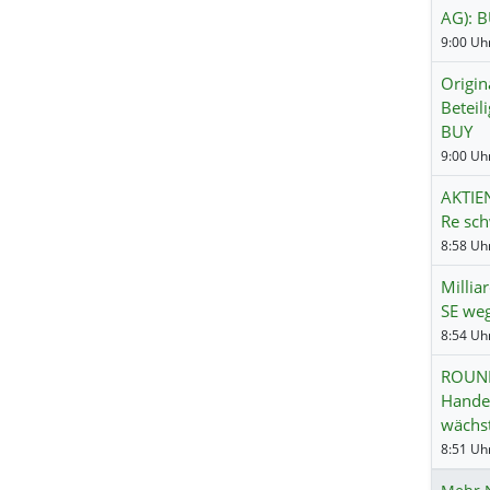
AG): 
9:00 Uhr
Origin
Beteil
BUY
9:00 Uhr
AKTIE
Re sc
8:58 Uhr
Millia
SE we
8:54 Uhr
ROUND
Hande
wächst
8:51 Uhr