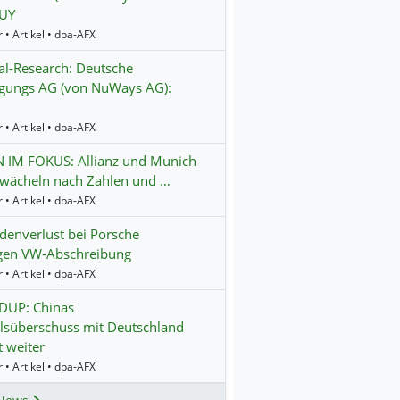
BUY
 • Artikel • dpa-AFX
al-Research: Deutsche
igungs AG (von NuWays AG):
 • Artikel • dpa-AFX
N IM FOKUS: Allianz und Munich
hwächeln nach Zahlen und …
 • Artikel • dpa-AFX
rdenverlust bei Porsche
gen VW-Abschreibung
 • Artikel • dpa-AFX
UP: Chinas
lsüberschuss mit Deutschland
 weiter
 • Artikel • dpa-AFX