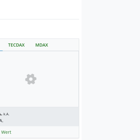
TECDAX
MDAX
.
k.A.
A.
 Wert