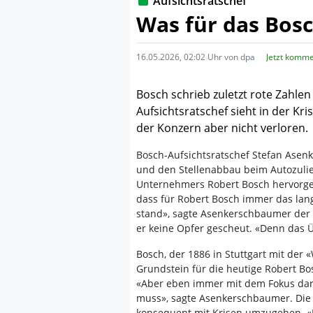
Aufsichtsratschef
Was für das Bosc
16.05.2026, 02:02 Uhr von dpa
Jetzt komme
Bosch schrieb zuletzt rote Zahlen
Aufsichtsratschef sieht in der K
der Konzern aber nicht verloren.
Bosch-Aufsichtsratschef Stefan Asenke
und den Stellenabbau beim Autozulie
Unternehmers Robert Bosch hervorgeh
dass für Robert Bosch immer das lan
stand», sagte Asenkerschbaumer der «
er keine Opfer gescheut. «Denn das 
Bosch, der 1886 in Stuttgart mit der
Grundstein für die heutige Robert Bo
«Aber eben immer mit dem Fokus dar
muss», sagte Asenkerschbaumer. Die 
konsequent mit Krisen umzugehen. «In