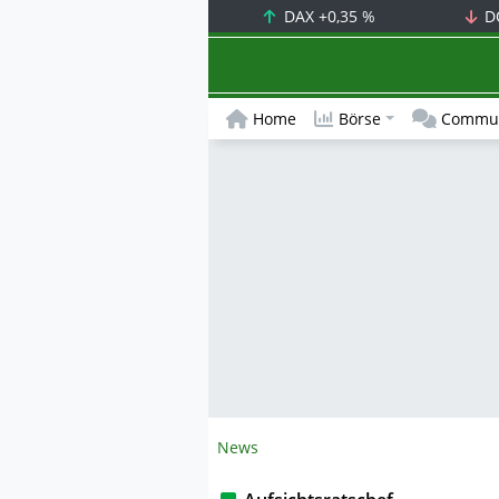
DAX
+0,35 %
D
Home
Börse
Commun
News