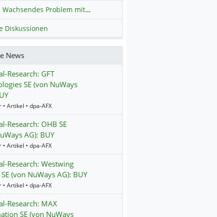
Wachsendes Problem mit kriminellen Kunden im Online-Handel
H
le Diskussionen
re News
al-Research: GFT
ologies SE (von NuWays
BUY
 • Artikel • dpa-AFX
al-Research: OHB SE
NuWays AG): BUY
 • Artikel • dpa-AFX
al-Research: Westwing
 SE (von NuWays AG): BUY
 • Artikel • dpa-AFX
al-Research: MAX
ation SE (von NuWays