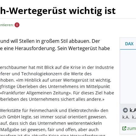
h-Wertegerüst wichtig ist
ntieren:
0
 und will Stellen in großem Stil abbauen. Der
DAX
rise eine Herausforderung. Sein Wertegerüst habe
rschbaumer hat mit Blick auf die Krise in der Industrie
ferer und Technologiekonzern die Werte des
oben. «Im Hinblick auf unser Wertegerüst ist wichtig,
gfristige Überleben des Unternehmens im Mittelpunkt
Frankfurter Allgemeinen Zeitung». Für dieses Ziel habe
Überleben des Unternehmens sichert alles andere.»
k.A
 «Werkstätte für Feinmechanik und Elektrotechnik» den
sch GmbH legte, sei immer sozial orientiert gewesen.
k.A.
k.
auf, dass sich das Unternehmen weiterentwickeln
zum
Maßgabe sei gewesen, fair und offen, aber auch
sofern ist die aktuelle Krise eine Herausforderung,