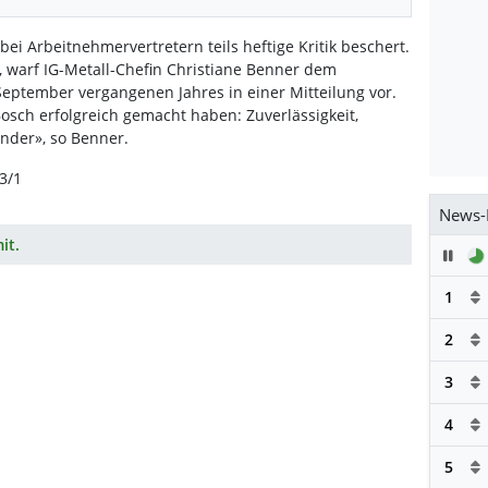
ei Arbeitnehmervertretern teils heftige Kritik beschert.
 warf IG-Metall-Chefin Christiane Benner dem
tember vergangenen Jahres in einer Mitteilung vor.
Bosch erfolgreich gemacht haben: Zuverlässigkeit,
nder», so Benner.
3/1
News-
it.
Pau
1
2
3
4
5